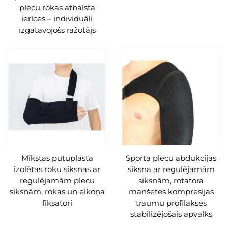
plecu rokas atbalsta
ierīces – individuāli
izgatavojošs ražotājs
Mīkstas putuplasta
Sporta plecu abdukcijas
izolētas roku siksnas ar
siksna ar regulējamām
regulējamām plecu
siksnām, rotatora
siksnām, rokas un elkoņa
manšetes kompresijas
fiksatori
traumu profilakses
stabilizējošais apvalks