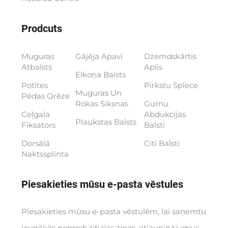
Prodcuts
Muguras
Gājēja Apavi
Dzemdskārtis
Atbalsts
Aplis
Elkoņa Balsts
Potītes
Pirkstu Splece
Muguras Un
Pēdas Orēze
Rokas Siksnas
Gurnu
Ceļgala
Abdukcijas
Plaukstas Balsts
Fiksators
Balsti
Dorsālā
Citi Balsti
Naktssplinta
Piesakieties mūsu e-pasta vēstules
Piesakieties mūsu e-pasta vēstulēm, lai saņemtu
jaunākās noproduktvijas ziņas, atjauninājumus