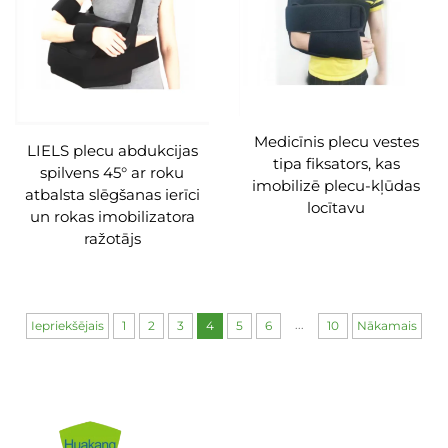
Medicīnis plecu vestes
LIELS plecu abdukcijas
tipa fiksators, kas
spilvens 45° ar roku
imobilizē plecu-kļūdas
atbalsta slēgšanas ierīci
locītavu
un rokas imobilizatora
ražotājs
...
Iepriekšējais
1
2
3
4
5
6
10
Nākamais