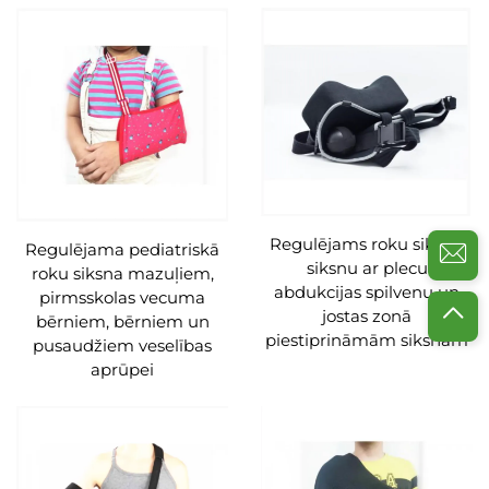
Regulējams roku siksnu
Regulējama pediatriskā
siksnu ar plecu
roku siksna mazuļiem,
abdukcijas spilvenu un
pirmsskolas vecuma
jostas zonā
bērniem, bērniem un
piestiprināmām siksnām
pusaudžiem veselības
aprūpei