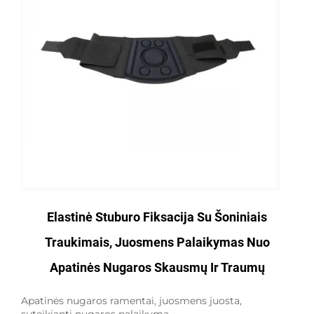
Elastinė Stuburo Fiksacija Su Šoniniais
Traukimais, Juosmens Palaikymas Nuo
Apatinės Nugaros Skausmų Ir Traumų
Apatinės nugaros ramentai, juosmens juosta,
suteikianti nugaros palaikymą