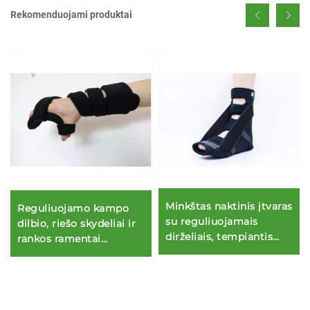
Rekomenduojami produktai
Minkštas naktinis įtvaras
Reguliuojamo kampo
su reguliuojamais
dilbio, riešo skydeliai ir
dirželiais, tempiantis
rankos ramentai
pėdos plokštelinę fasciją
karpiniam tuneliui
ir Achilo sausgyslę