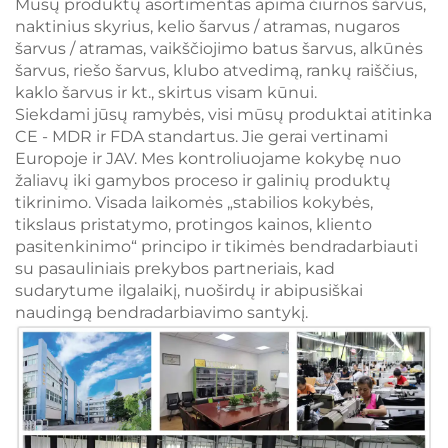
Mūsų produktų asortimentas apima čiurnos šarvus,
naktinius skyrius, kelio šarvus / atramas, nugaros
šarvus / atramas, vaikščiojimo batus šarvus, alkūnės
šarvus, riešo šarvus, klubo atvedimą, rankų raiščius,
kaklo šarvus ir kt., skirtus visam kūnui.
Siekdami jūsų ramybės, visi mūsų produktai atitinka
CE - MDR ir FDA standartus. Jie gerai vertinami
Europoje ir JAV. Mes kontroliuojame kokybę nuo
žaliavų iki gamybos proceso ir galinių produktų
tikrinimo. Visada laikomės „stabilios kokybės,
tikslaus pristatymo, protingos kainos, kliento
pasitenkinimo“ principo ir tikimės bendradarbiauti
su pasauliniais prekybos partneriais, kad
sudarytume ilgalaikį, nuoširdų ir abipusiškai
naudingą bendradarbiavimo santykį.