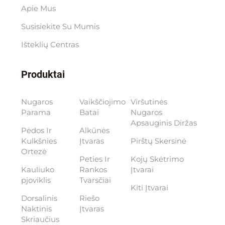
Apie Mus
Susisiekite Su Mumis
Išteklių Centras
Produktai
Nugaros
Vaikščiojimo
Viršutinės
Parama
Batai
Nugaros
Apsauginis Diržas
Pėdos Ir
Alkūnės
Kulkšnies
Įtvaras
Pirštų Skersinė
Ortezė
Peties Ir
Kojų Skėtrimo
Kauliuko
Rankos
Įtvarai
pjoviklis
Tvarsčiai
Kiti Įtvarai
Dorsalinis
Riešo
Naktinis
Įtvaras
Skriaučius