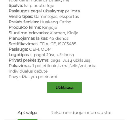
Spalva:
kaip nuotrafoje
Paslaugos pagal užsakymą:
priimta
Verslo tipas:
Gamintojas, eksportas
Prekės ženklas:
Huakang Ortho
Produkto kilmė:
Kinijoje
Siuntimo prievadas:
Xiamen, Kinija
Planuojamas laikas:
45 dienos
Sertifikavimas:
FDA, CE, ISO13485
Paslauga:
OEM, ODM
Logotipas：
pagal Jūsų užklausą
Privati prekės žyma:
pagal Jūsų užklausą
Pakavimas:
1 polietileninis maišelis/vnt arba
individualus dėžutė
Pavyzdžiai yra prieinami
Užklausa
Apžvalga
Rekomenduojami produktai