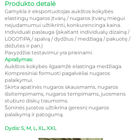
Produkto detalė
Gamykla ir eksportuotojas aukštos kokybės
elastingų nugaros įtvarų / nugaros įtvarų miegui
nejudamumui užtikrinti, konkurencinga kaina.
Individuali paslauga (įskaitant individualų dizainą /
LOGOTIPĄ / spalvą / dydžius / medžiagą / pakuotę /
dėžutes ir pan.)
Pavyzdžiai testavimui yra prieinami.
Aprašymas:
Aukštos kokybės ilgaamžė elastinga medžiaga.
Kompresiniai formuoti pagalvėliai nugaros
palaikymui.
Skirta apatinės nugaros skausmams, nugaros
išsitempimams, nugaros tempimams, juosmens
stuburo diskų traumoms.
Šoninės juostos užtikrina geresnį nugaros
palaikymą ir patogumą.
Dydis: S, M, L, XL, XXL