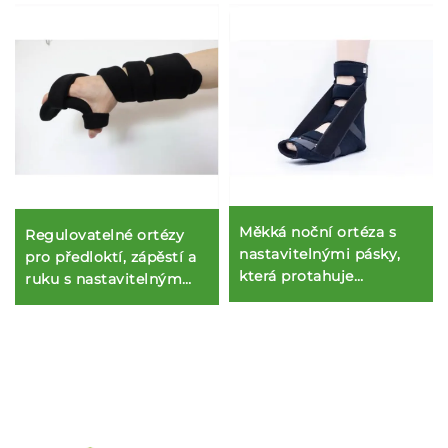
Měkká noční ortéza s
Regulovatelné ortézy
nastavitelnými pásky,
pro předloktí, zápěstí a
která protahuje
ruku s nastavitelným
plantární fascii a
úhlem pro carpal tunnel
achilovu šlachu