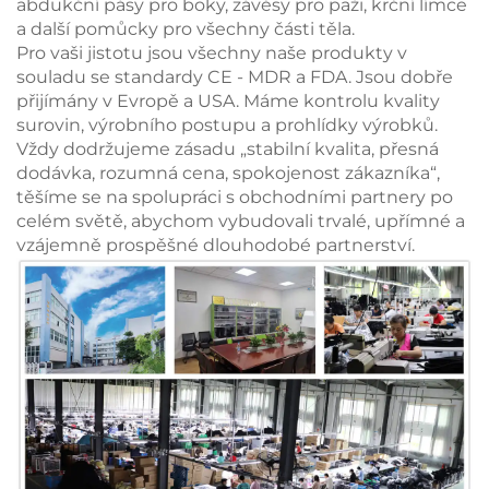
abdukční pásy pro boky, závěsy pro paži, krční límce
a další pomůcky pro všechny části těla.
Pro vaši jistotu jsou všechny naše produkty v
souladu se standardy CE - MDR a FDA. Jsou dobře
přijímány v Evropě a USA. Máme kontrolu kvality
surovin, výrobního postupu a prohlídky výrobků.
Vždy dodržujeme zásadu „stabilní kvalita, přesná
dodávka, rozumná cena, spokojenost zákazníka“,
těšíme se na spolupráci s obchodními partnery po
celém světě, abychom vybudovali trvalé, upřímné a
vzájemně prospěšné dlouhodobé partnerství.