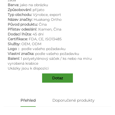
Barva:
jako na obrázku
Způsobování:
přijato
Typ obchodu:
Výrobce, export
Název značky:
Huakang Ortho
Původ produktu:
Čína
Přístav odeslání:
Xiamen, Čína
Dodací lhůta:
45 dní
Certifikace:
FDA, CE, ISO13485
Služby:
OEM, ODM
Logo：
podle vašeho požadavku
Vlastní značka:
podle vašeho požadavku
Balení:
1 polyetylénový sáček / ks nebo na míru
vyrobená krabice
Ukázky jsou k dispozici
Dotaz
Přehled
Doporučené produkty