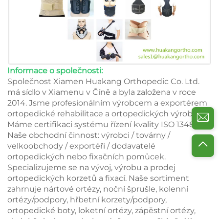
Informace o společnosti:
Společnost Xiamen Huakang Orthopedic Co. Ltd.
má sídlo v Xiamenu v Číně a byla založena v roce
2014. Jsme profesionálním výrobcem a exportérem
ortopedické rehabilitace a ortopedických výrobků.
Máme certifikaci systému řízení kvality ISO 13485.
Naše obchodní činnost: výrobci / továrny /
velkoobchody / exportéři / dodavatelé
ortopedických nebo fixačních pomůcek.
Specializujeme se na vývoj, výrobu a prodej
ortopedických korzetů a fixací. Naše sortiment
zahrnuje nártové ortézy, noční šprušle, kolenní
ortézy/podpory, hřbetní korzety/podpory,
ortopedické boty, loketní ortézy, zápěstní ortézy,