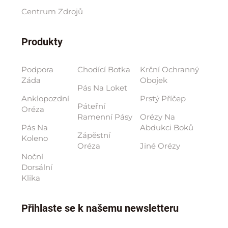
Centrum Zdrojů
Produkty
Podpora
Chodící Botka
Krční Ochranný
Záda
Obojek
Pás Na Loket
Anklopozdní
Prstý Příčep
Páteřní
Oréza
Ramenní Pásy
Orézy Na
Pás Na
Abdukci Boků
Zápěstní
Koleno
Oréza
Jiné Orézy
Noční
Dorsální
Klika
Přihlaste se k našemu newsletteru