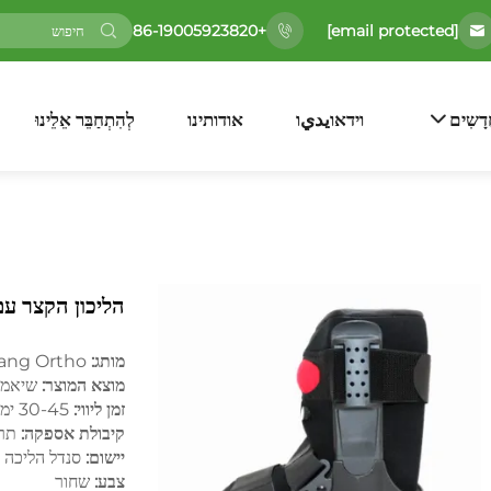
[email protected]
+86-19005923820
דָשִים
וידאוيديו
אודותינו
לְהִתְחַבֵּר אֵלֵינוּ
הליכון הקצר עם
מותג:
ang Ortho
מוצא המוצר:
שיאמן, 
זמן ליווי:
30-45 ימים
קיבולת אספקה:
תריס
יישום:
סנדל הליכה ע
צבע:
שחור