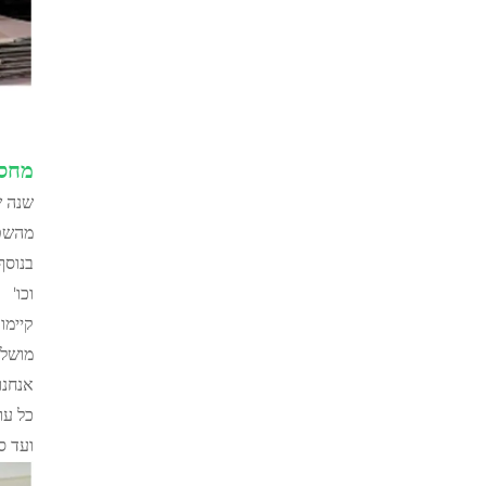
מחסן
מהשטח
בנוסף
וכו'
קיימו
מושלם
אנחנו
כל עו
ועד ס