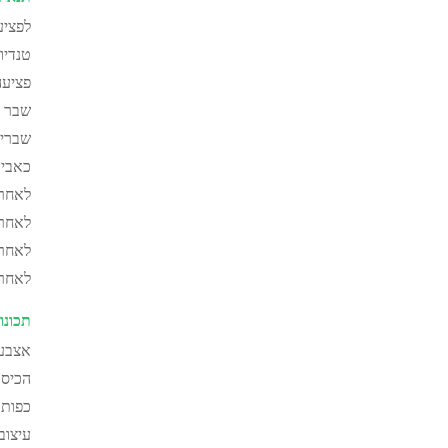
לפציע
טנדיו
פציעה
שבר מ
שברים
כאבי 
לאחר 
לאחר ORIF ויציב ני
לאחר 
לאחר נ
תכונו
אצבע 
הכיסו
כפות 
עיצוב