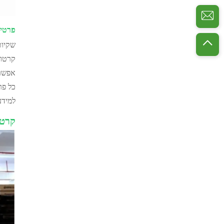
פרטי 
שקיות PE מ-3 סוגים: שקית זיפר, שקית אטומ
קרטונים איכותיים: 63*2
אפשר 
כל פר
למידע
קרטו