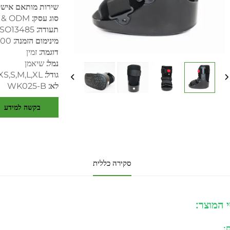
שירות מותאם אישי
סוג עסק:
OEM & ODM, יצ
תעודה:
ISO13485
מינימום הזמנה:
1000 יח' (לצו
דוגמה:
זמין
נמל:
שיאמן
גודל:
XS,S,M,L,XL
לא:
WK025-B
בקשה למידע
סקירה כללית
 המוצר:
: