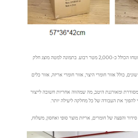
שנה שעברה הרחבנו את שטח המחסן של המפעל הראשי שלנו בעיירת דונגפו, ששטחו הכולל כ-2,000 מטר רבוע. בתמונה למטה מוצג חלק
נים, כולל אזור חומרי היצר, אזור חומרי אריזה, אזור כלים
 מסודרת ומאורגנת היטב, מה שמהווה אחריות חשובה לייצור
 להפוך את העבודה של כל מחלקה ליעילה יותר.
סידור והפצה של חומרים, אריזת מוצר סופי ואחסון, משלוח,