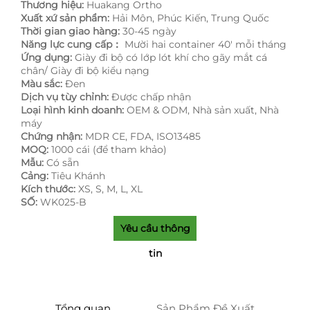
Thương hiệu:
Huakang Ortho
Xuất xứ sản phẩm:
Hải Môn, Phúc Kiến, Trung Quốc
Thời gian giao hàng:
30-45 ngày
Năng lực cung cấp：
Mười hai container 40' mỗi tháng
Ứng dụng:
Giày đi bộ có lớp lót khí cho gãy mắt cá
chân/ Giày đi bộ kiểu nạng
Màu sắc:
Đen
Dịch vụ tùy chỉnh:
Được chấp nhận
Loại hình kinh doanh:
OEM & ODM, Nhà sản xuất, Nhà
máy
Chứng nhận:
MDR CE, FDA, ISO13485
MOQ:
1000 cái (để tham khảo)
Mẫu:
Có sẵn
Cảng:
Tiêu Khánh
Kích thước:
XS, S, M, L, XL
SỐ:
WK025-B
Yêu cầu thông
tin
Tổng quan
Sản Phẩm Đề Xuất