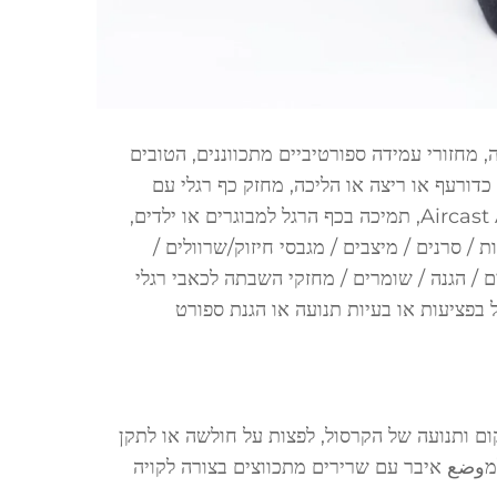
מיד עמידה דק, תיזור עמידה קצר, מחזורי עמידה נושמים לالتهاب 건ה, מחזורי עמידה ספורטיביים מתכווננים, הטובים
 כדורעף או ריצה או הליכה, מחזק כף רגלי עם
רצועות, תמיכה בכף הרגל לالتهاب 건 אכילס, מחזק כף רגלי Aircast Airsport, תמיכה בכף הרגל למבוגרים או ילדים,
 / סרנים / מיצבים / מגבסי חיזוק/שרוולים /
ים / הגנה / שומרים / מחזקי השבתה לכאבי רגלי
 בפציעות או בעיות תנועה או הגנת ספורט
עדת לשלוט על מיקום ותנועה של הקרסול, לפצות על חולשה או לתקן
חלשים, או כדי למوضع איבר עם שרירים מתכווצים בצורה לקויה