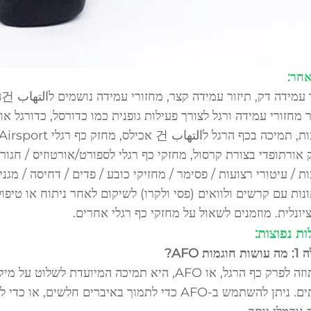
חר:
צ
ר
מחזורי עמידה ורגל
לצורך פעילות גופנית כמו כדורסל, כדורגל או
אורתופדי בצורת קרסול, מחזקי כף רגלי לספורט/אורטוזיס / חגורות
ת / עיטורי רצועות / פסימר / מחזיקי כובע / פדים / דחיסה / מגנ
ות עם קרשים ולוואים (פסי ולקרו) לשיקום לאחר ניתוח או טיפול
יונלית. מוזמנים לשאול על מחזקי כף רגלי אחרים.
ת נפוצות:
גמות AFO?
אורתוזה לפרק כף הרגל, או AFO, היא תמיכה המיו
עיוותים. ניתן להשתמש ב-AFO כדי לתמוך באיברים 