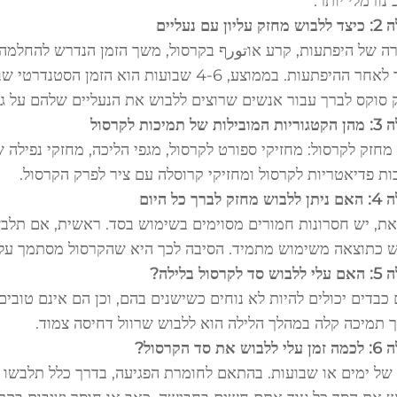
נורמלי יותר.
יון עם נעליים
ה של היפתעות, קרע אוتورף בקרסול, משך הזמן הנדרש להחלמה 
לברך לאחר ההיפתעות. בממוצע, 4-6 שבועות ה
 סוקס לברך עבור אנשים שרוצים ללבוש את הנעליים שלהם על גבי
של תמיכות לקרסול
מחזק לקרסול: מחזיקי ספורט לקרסול, מגפי הליכה, מחזקי נפילה 
ות פדיאטריות לקרסול ומחזיקי קרוסלה עם ציר לפרק הקרסול.
ק לברך כל היום
את, יש חסרונות חמורים מסוימים בשימוש בסד. ראשית, אם תלבשו
ש כתוצאה משימוש מתמיד. הסיבה לכך היא שהקרסול מסתמך על תנ
לקרסול בלילה?
כבדים יכולים להיות לא נוחים כשישנים בהם, וכן הם אינם טובי
ך תמיכה קלה במהלך הלילה הוא ללבוש שרוול דחיסה צמוד.
 את סד הקרסול?