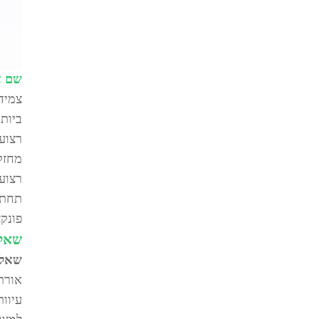
שם א
ביות
מחזק 
רצועו
תחתונ
פונקצ
שאלו
שאלה 1: מה עושות חו