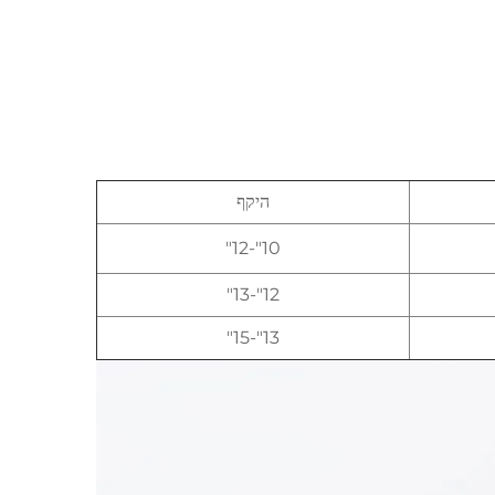
היקף
10"-12"
12"-13"
13"-15"