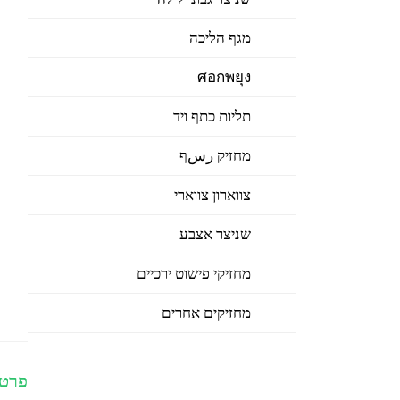
מגף הליכה
ศอกพยุง
תליות כתף ויד
מחזיק رسף
צווארון צווארי
שניצר אצבע
מחזיקי פישוט ירכיים
מחזיקים אחרים
פרטי