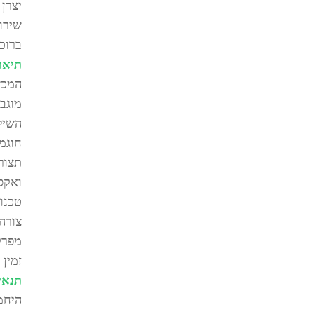
יצרן 
שירות
ברוכי
תיאור
המכש
מוגבל
השיל
חוגמ
תצור
ואקס
טכנולוגיית SpeedWrap 
צורה
מפרק
זמין 
תנאי
היחמ