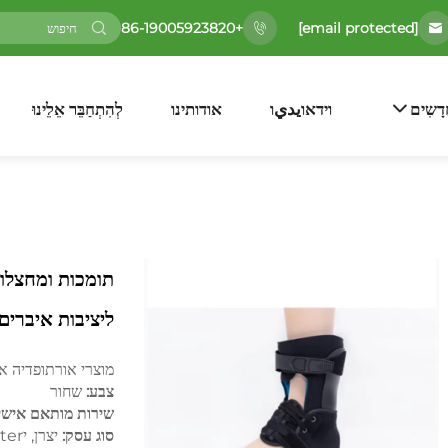
[email protected]
+86-19005923820
דָשִים
וידאוيديו
אודותינו
לְהִתְחַבֵּר אֵלֵינוּ
ליציבות איברי
מוצרי אורתופדיה איכותיים לitot
צבע:
שחור
שירות מותאם אישי
סוג עסק:
יצרן, יExporter