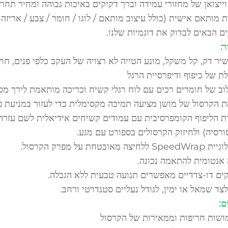
וייצואן של מחזורי עמידה וברך דקיקים באיכות גבוהה ומחיר תחרו
 מותאם אישית (כולל עיצוב מותאם / לוגו / חומר / צבע / אריזה /
ם הבאים לבדוק את דוגמיות שלנו.
:
יר דק, קל משקל, מונע הטייה לא רצויה של העקב כלפי פנים, חוץ
ת של כיפוף ודיפרסיית הרגל
וב של חומרים רכים עם לוח רגלי קשיח וכריכה מותאמת לירך מס
ת הקרסול של מושן מציעה תמיכה מקסימלית כדי לעזור במניעת פ
ת הליפוף הקומפרסיבית עם עמודים קשיחים אידיאלית לשם עזרה 
ורסיה) ולחיזוק הקרסולים בספורט עם מגע.
ללחיצה מאובטחת על מפרק הקרסול.
 אנטומית להתאמה נכונה.
ים דו-צדדיים מאפשרים תנועה טבעית ללא הגבלה.
לצד שמאל או ימין, לגודל נעליים סטנדרטי ורחב.
ם:
ושות חריפות וממאירות של הקרסול