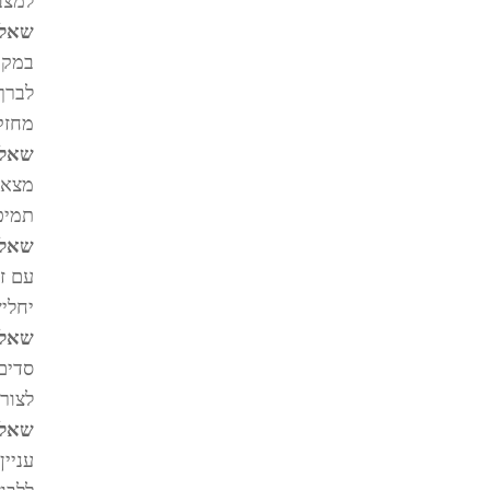
למצב 
שאלה 2: כיצד ללבוש מחזק על
במקר
מחזק
שאלה 3: מהן הקטגוריות המובילות 
מצא 
תמיכ
שאלה 4: האם ניתן ללבוש מחז
עם ז
יחלי
שאלה 5: האם עלי ללבוש סד 
סדים 
לצור
שאלה 6: לכמה זמן עלי ללבוש