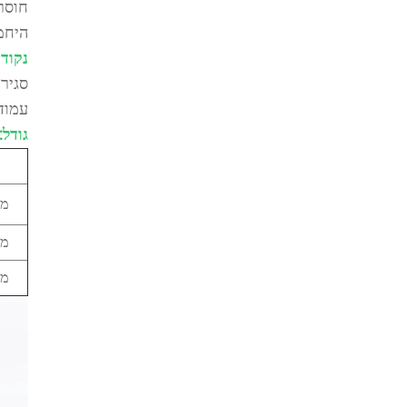
חוסר
היחמ
נקודו
סגיר
עמוד
גודל: /M/L
מח
מח
מח