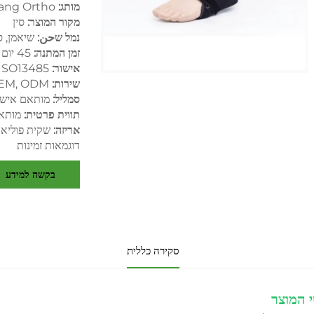
מותג:
ang Ortho
מקור המוצר:
סין
נמל שحن:
שיאמן, ס
זמן המתנה:
45 יום
אישור:
 ISO13485
שירות:
EM, ODM
סמליל:
מותאם אישי
תווית פרטית:
מותא
אריזה:
שקית פוליאת
דוגמאות זמינות
בקשה למידע
סקירה כללית
 המוצר