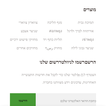
מוצרים
תמיכה גבית
מגף הליכה
צווארון צווארי
אורתוזה לברך ולרגל
ศอกพยุง
שניצר אצבע
เข่าพยุง
תליות כתף ויד
מחזיקי פישוט ירכיים
שניצר גבוני לילה
מחזיק رسף
מחזיקים אחרים
הרשםרשמו לניוזלטררשום שלנו
הצטרף ל뉴스לטר שלנו כדי לקבל את חדשות התעשייה
האחרונות, עדכונים וידע מצוותנו בחברה.
הירשמו