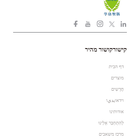
קישורקושור מהיר
דף הבית
מוצרים
חֲדָשִים
וידאוيديו
אודותינו
לְהִתְחַבֵּר אֵלֵינוּ
מרכז משאבים