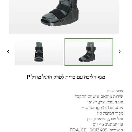
מגף הליכה עם כרית לפרק הרגל מודל P
צבע:
שחור
שירות מותאם אישית:
התקבל
סוג העסק: יצרן, ייצואן
מותג:
Huakang Ortho
מקור המוצר:
סין
נמל שحن:
שיאמנן, סין
זמן המתנה:
45 יום
אישורים: FDA,
CE, ISO13485