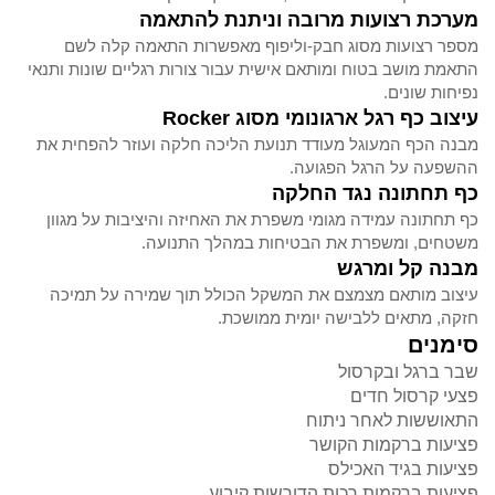
מערכת רצועות מרובה וניתנת להתאמה
מספר רצועות מסוג חבק-וליפוף מאפשרות התאמה קלה לשם
התאמת מושב בטוח ומותאם אישית עבור צורות רגליים שונות ותנאי
נפיחות שונים.
עיצוב כף רגל ארגונומי מסוג Rocker
מבנה הכף המעוגל מעודד תנועת הליכה חלקה ועוזר להפחית את
ההשפעה על הרגל הפגועה.
כף תחתונה נגד החלקה
כף תחתונה עמידה מגומי משפרת את האחיזה והיציבות על מגוון
משטחים, ומשפרת את הבטיחות במהלך התנועה.
מבנה קל ומרגש
עיצוב מותאם מצמצם את המשקל הכולל תוך שמירה על תמיכה
חזקה, מתאים ללבישה יומית ממושכת.
סימנים
שבר ברגל ובקרסול
פצעי קרסול חדים
התאוששות לאחר ניתוח
פציעות ברקמות הקושר
פציעות בגיד האכילס
פציעות ברקמות רכות הדורשות קיבוע