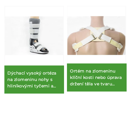
Ortém na zlomeninu
Dýchací vysoký ortéza
klíční kosti nebo úprava
na zlomeninu nohy s
držení těla ve tvaru
hliníkovými tyčemi a
osmičky, límec při
pěnovou síťovinou
zlomenině krku nebo
klíční kosti