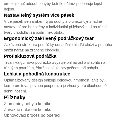
omezuje nežádoucí pohyby kotníku, čímž podporuje lepší
hojení.
Nastavitelný systém více pásek
Více pásek se zámkem typu suchý zip umožňuje snadné
nastavení pro bezpečný a individuální přiléhavý sed na různé
tvary chodidla i za podmínek otoku.
Ergonomický zakřivený podrážkový tvar
Zakřivená struktura podrážky usnadňuje hladší chůzi a pomáhá
snížit náraz na zraněné chodidlo.
Protiskluzová podrážka
Trvanlivá gumová podrážka zvyšuje přilnavost a stabilitu na
různých površích, čímž zlepšuje bezpečnost při pohybu.
Lehká a pohodlná konstrukce
Optimalizovaný design snižuje celkovou hmotnost, aniž by
kompromitoval pevnou podporu, a je vhodný pro dlouhodobé
denní nošení.
Příznaky
Zlomeniny nohy a kotníku
Závažné natáčení kotníku
Obnovovací proces po operaci