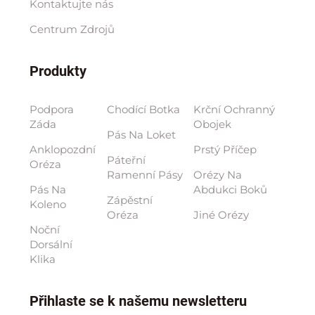
Kontaktujte nás
Centrum Zdrojů
Produkty
Podpora
Chodící Botka
Krční Ochranný
Záda
Obojek
Pás Na Loket
Anklopozdní
Prstý Příčep
Páteřní
Oréza
Ramenní Pásy
Orézy Na
Pás Na
Abdukci Boků
Zápěstní
Koleno
Oréza
Jiné Orézy
Noční
Dorsální
Klika
Přihlaste se k našemu newsletteru