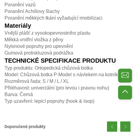
Poranění vazů
Poranění Achillovy šlachy
Poranění měkkých tkání vyžadující imobilizaci
Materiály
Vnější plášť z vysokopevnostního plastu
Měkká vnitřní vložka z pěny
Nylonové popruhy pro upevnění
Gumová protiskluzová podrážka
TECHNICKÉ SPECIFIKACE PRODUKTU
Typ produktu: Ortopedická chůzová botka
Model: Chůzová botka P-Model s návlekem na kotník
Rozměrová řada: S / M / L / XL
Přiléhavost: univerzální (pro levou i pravou nohu)
Barva: Černá
Typ uzavření: lepicí popruhy (hook & loop)
Doporučené produkty