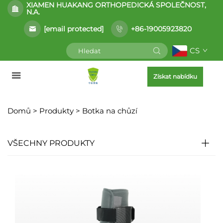
XIAMEN HUAKANG ORTHOPEDICKÁ SPOLEČNOST,
N.A.
[email protected]
+86-19005923820
CS
Získat nabídku
Domů >
Produkty
>
Botka na chůzí
VŠECHNY PRODUKTY