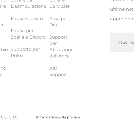
are
Deambulazione
Cervicale
ultime not
Fascia Gomito
Asse per
approfond
ia-
Dita
Fascia per
Spalla e Braccio
Supporti
per
Supporto per
chio
Abduzione
Polso
dell’Anca
rno
Altri
le
Supporti
CO., LTD.
Informativa sulla privacy