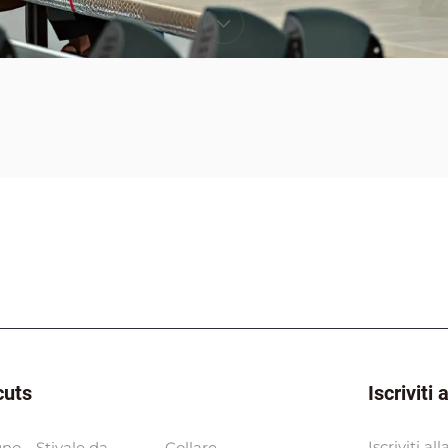
cuts
Iscriviti
Iscriviti a
gno
Stivale da
Collare