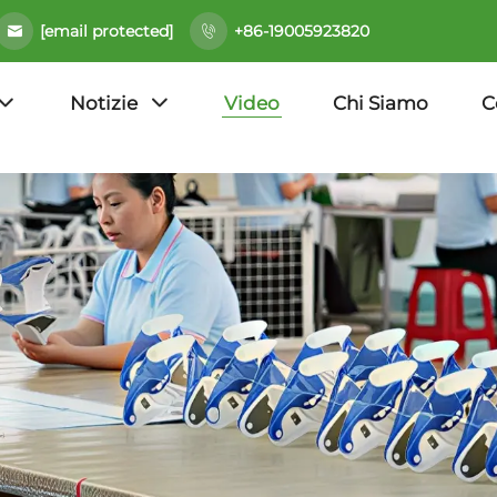
[email protected]
+86-19005923820
Notizie
Video
Chi Siamo
C