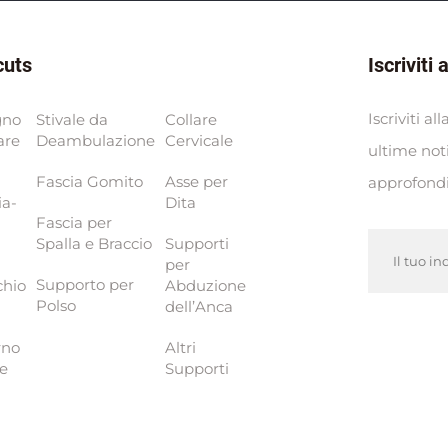
cuts
Iscriviti
Iscriviti a
gno
Stivale da
Collare
are
Deambulazione
Cervicale
ultime not
Fascia Gomito
Asse per
approfond
ia-
Dita
Fascia per
Spalla e Braccio
Supporti
per
Supporto per
chio
Abduzione
Polso
dell’Anca
rno
Altri
le
Supporti