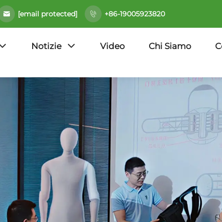
[email protected]
+86-19005923820
Notizie
Video
Chi Siamo
C