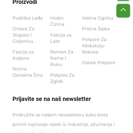
Proizvodi
Podrška Leđa
Hodni
Vratna Ogrlica
Čizma
Orteza Za
Prstna Šipka
Stopalo I
Fascija za
Potpore Za
Goljenicu
Lakt
Abdukciju
Fascija za
Remen Za
Bokova
Koljeno
Rame I
Ostale Potpore
Ruku
Noćna
Dorsalna Šina
Potpora Za
Zglob
Prijavite se na naš newsletter
Pridružite se našem newsletteru kako biste
primili najnovije vijesti iz industrije, ažuriranja i