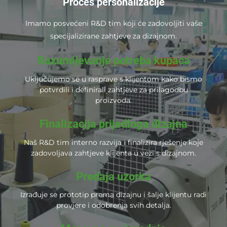
Proces personalizacije
Imamo posvećeni R&D tim koji će zadovoljiti vaše
specijalizirane zahtjeve za dizajnom.
Razumijevanje potreba kupaca
Uključujemo se u rasprave s klijentom kako bismo
potvrdili i definirali zahtjeve za prilagodbu
proizvoda.
Finalizacija prijedloga dizajna
Naš R&D tim interno razvija i finalizira rješenje koje
zadovoljava zahtjeve klijenta u vezi s dizajnom.
Predaja uzorka
Izrađuje se prototip prema dizajnu i šalje klijentu radi
provjere i odobrenja svih detalja.