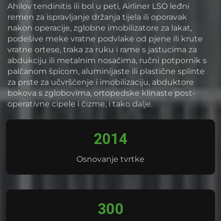
Ahilov tendinitis ili bol u peti, Airliner LSO leđni
remen za ispravljanje držanja tijela ili oporavak
nakon operacije, zglobne imobilizatore za lakat,
podešive meke vratne podvlake od pjene ili krute
vratne ortese, traka za ruku i rame s jastucima za
abdukciju ili metalnim nosačima, ručni potpornik s
palčanom špicom, aluminijaste ili plastične splinte
za prste za učvršćenje i imobilizaciju, abduktore
bokova s zglobovima, ortopedske klinaste post-
operativne cipele i čizme, i tako dalje.
2014
Osnovanje tvrtke
300