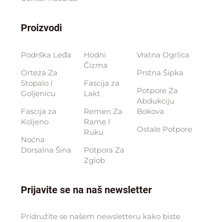
Proizvodi
Podrška Leđa
Hodni
Vratna Ogrlica
Čizma
Orteza Za
Prstna Šipka
Stopalo I
Fascija za
Potpore Za
Goljenicu
Lakt
Abdukciju
Fascija za
Remen Za
Bokova
Koljeno
Rame I
Ostale Potpore
Ruku
Noćna
Dorsalna Šina
Potpora Za
Zglob
Prijavite se na naš newsletter
Pridružite se našem newsletteru kako biste