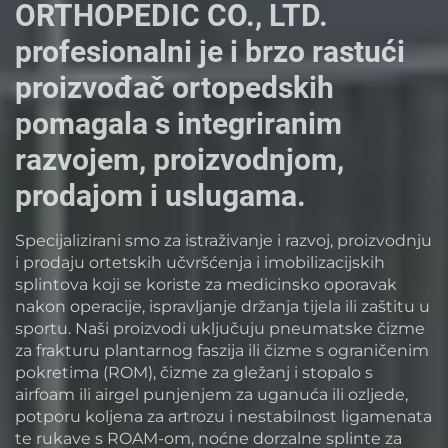
ORTHOPEDIC CO., LTD.
profesionalni je i brzo rastući
proizvođač ortopedskih
pomagala s integriranim
razvojem, proizvodnjom,
prodajom i uslugama.
Specijalizirani smo za istraživanje i razvoj, proizvodnju
i prodaju ortetskih učvršćenja i imobilizacijskih
splintova koji se koriste za medicinsko oporavak
nakon operacije, ispravljanje držanja tijela ili zaštitu u
sportu. Naši proizvodi uključuju pneumatske čizme
za frakturu plantarnog faszija ili čizme s ograničenim
pokretima (ROM), čizme za gležanj i stopalo s
airfoam ili airgel punjenjem za uganuća ili ozljede,
potporu koljena za artrozu i nestabilnost ligamenata
te rukave s ROAM-om, noćne dorzalne splinte za