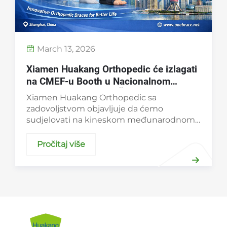
March 13, 2026
Xiamen Huakang Orthopedic će izlagati
na CMEF-u Booth u Nacionalnom
izložbenom centru u Šangaju,
Xiamen Huakang Orthopedic sa
9.12.2026.
zadovoljstvom objavljuje da ćemo
sudjelovati na kineskom međunarodnom
sajmu medicinske opreme (CMEF) od 9. do
12. travnja 2026. Posjetite nas na štandu
Pročitaj više
2.1U62 u Šangajskom nacionalnom
izložbenom centru da vidite naš najnoviji
orth...