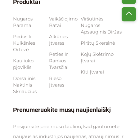
Produktai
Nugaros
Vaikščiojimo
Viršutinės
Parama
Batai
Nugaros
Apsauginis Diržas
Pėdos Ir
Alkūnės
Kulkšnies
Įtvaras
Pirštų Skersinė
Ortezė
Peties Ir
Kojų Skėtrimo
Kauliuko
Rankos
Įtvarai
pjoviklis
Tvarsčiai
Kiti Įtvarai
Dorsalinis
Riešo
Naktinis
Įtvaras
Skriaučius
Prenumeruokite mūsų naujienlaiškį
Prisijunkite prie mūsų biulino, kad gautumėte
naujausias industrijos naujienas, atnaujinimus ir