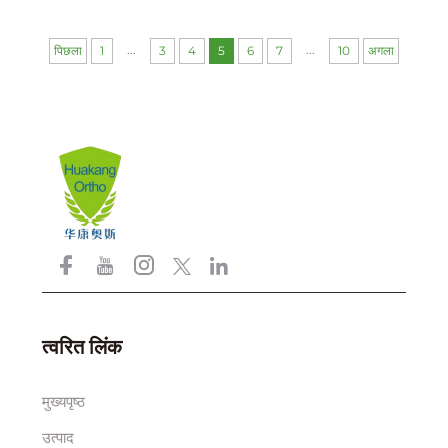
...
...
पिछला
1
3
4
5
6
7
10
अगला
त्वरित लिंक
मुख्यपृष्ठ
उत्पाद