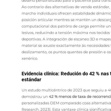
deseño personalizado para o paciente para tra
Ao contrario das alternativas de venda estándar,
marcha individuais ofrecen
estabilidade dinámi
posición articular mentres se mantén un desca
computacional dos patróns de carga permite unha
lesivos, reducindo a tensión máxima nos tecido
deportivas. A integración de escaneo 3D e mapea
material se axuste exactamente ás necesidades 
deslizamento, os puntos quentes de presión e 
xenérico.
Evidencia clínica: Redución do 42 % nas 
estándar
Un estudo multicéntrico de 2023 que seguiu a 400
demostrou un
42 % menos de taxa de recorrenc
personalizadas OEM comparado coas alternativa
Research, 2023). Esta vantaxe clínica significati