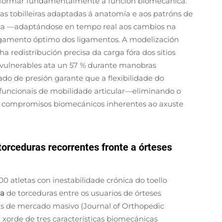
nsformar fundamentalmente a función biomecánica.
 as tobilleiras adaptadas á anatomía e aos patróns de
ca
—adaptándose en tempo real aos cambios na
rgamento óptimo dos ligamentos. A modelización
 redistribución precisa da carga fóra dos sitios
s vulnerables ata un 57 % durante manobras
do de presión garante que a flexibilidade do
funcionais de mobilidade articular—eliminando o
os compromisos biomecánicos inherentes ao axuste
torceduras recorrentes fronte a órteses
 atletas con inestabilidade crónica do toello
ia
de torceduras entre os usuarios de órteses
s de mercado masivo (Journal of Orthopedic
va xorde de tres características biomecánicas