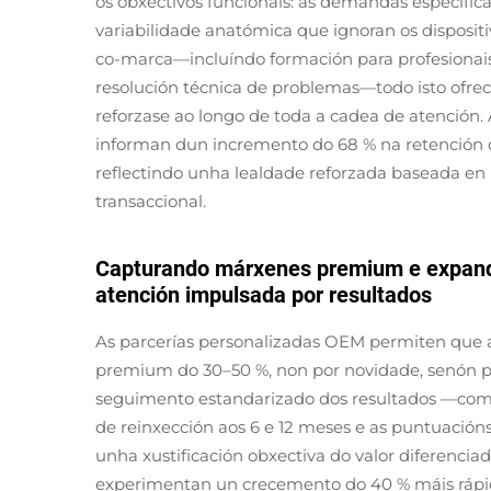
os obxectivos funcionais: as demandas específica
variabilidade anatómica que ignoran os dispositi
co-marca—incluíndo formación para profesionais
resolución técnica de problemas—todo isto ofreci
reforzase ao longo de toda a cadea de atención. 
informan dun incremento do 68 % na retención 
reflectindo unha lealdade reforzada baseada e
transaccional.
Capturando márxenes premium e expandi
atención impulsada por resultados
As parcerías personalizadas OEM permiten que a
premium do 30–50 %, non por novidade, senón pol
seguimento estandarizado dos resultados —como
de reinxección aos 6 e 12 meses e as puntuación
unha xustificación obxectiva do valor diferenciad
experimentan un crecemento do 40 % máis rápido