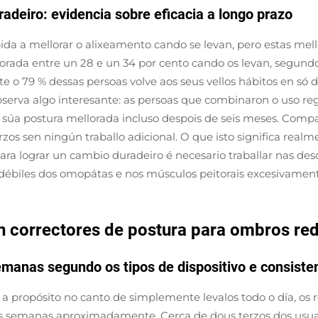
adeiro: evidencia sobre eficacia a longo prazo
da a mellorar o alixeamento cando se levan, pero estas mell
rada entre un 28 e un 34 por cento cando os levan, segundo 
 79 % dessas persoas volve aos seus vellos hábitos en só dúa
bserva algo interesante: as persoas que combinaron o uso reg
súa postura mellorada incluso despois de seis meses. Compar
os sen ningún traballo adicional. O que isto significa real
para lograr un cambio duradeiro é necesario traballar nas 
débiles dos omopátas e nos músculos peitorais excesivament
on correctores de postura para ombros r
emanas segundo os tipos de dispositivo e consiste
a propósito no canto de simplemente levalos todo o día, os 
s semanas aproximadamente. Cerca de dous terzos dos usuari