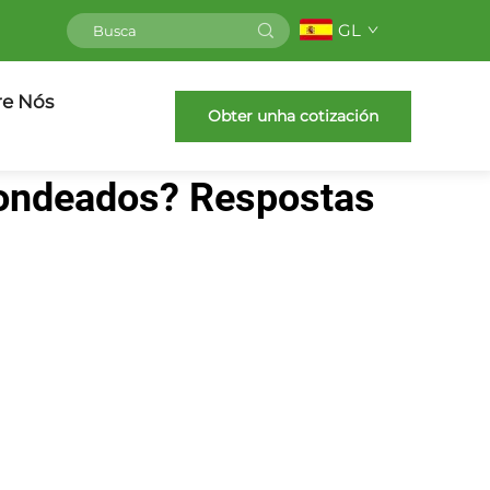
GL
re Nós
Obter unha cotización
dondeados? Respostas