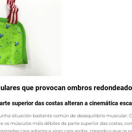
sculares que provocan ombros redondead
arte superior das costas alteran a cinemática esca
ha situación bastante común de desequilibrio muscular. Ca
 os músculos máis débiles da parte superior das costas, com
stradas cara adiante e xiran cara arriba, creando o que os 