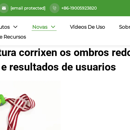
[email protected]
+86-19005923820
utos
Novas
Vídeos De Uso
Sob
e Recursos
stura corrixen os ombros re
 e resultados de usuarios