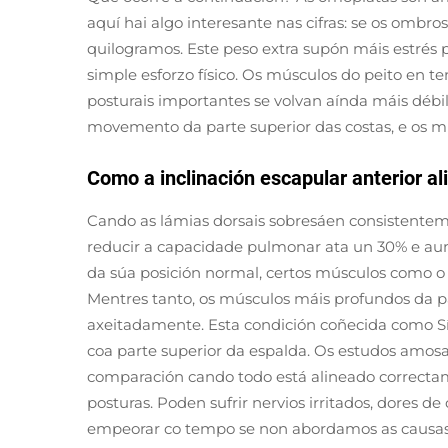
aquí hai algo interesante nas cifras: se os ombr
quilogramos. Este peso extra supón máis estrés p
simple esforzo físico. Os músculos do peito en t
posturais importantes se volvan aínda máis débil
movemento da parte superior das costas, e os mú
Como a inclinación escapular anterior al
Cando as lámias dorsais sobresáen consistente
reducir a capacidade pulmonar ata un 30% e aum
da súa posición normal, certos músculos como o 
Mentres tanto, os músculos máis profundos da pa
axeitadamente. Esta condición coñecida como S
coa parte superior da espalda. Os estudos amosa
comparación cando todo está alineado correct
posturas. Poden sufrir nervios irritados, dores d
empeorar co tempo se non abordamos as causas r