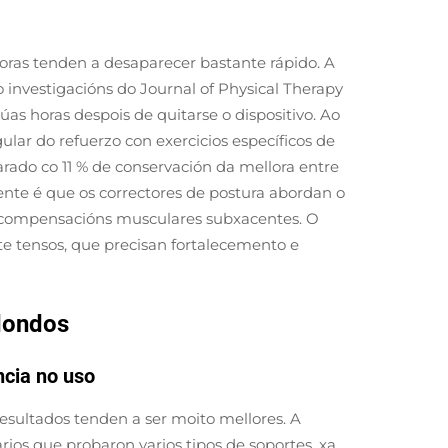
oras tenden a desaparecer bastante rápido. A
investigacións do Journal of Physical Therapy
s horas despois de quitarse o dispositivo. Ao
ular do refuerzo con exercicios específicos de
ado co 11 % de conservación da mellora entre
mente é que os correctores de postura abordan o
descompensacións musculares subxacentes. O
e tensos, que precisan fortalecemento e
edondos
ncia no uso
resultados tenden a ser moito mellores. A
os que probaron varios tipos de soportes, xa