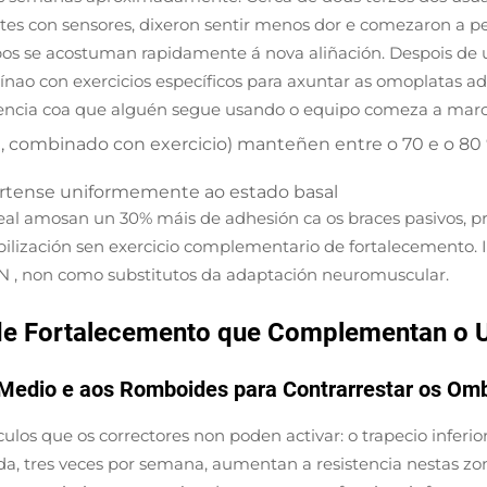
xentes con sensores, dixeron sentir menos dor e comezaron a 
rpos se acostuman rapidamente á nova aliñación. Despois de
ínao con exercicios específicos para axuntar as omoplatas a
encia coa que alguén segue usando o equipo comeza a marcar
, combinado con exercicio) manteñen entre o 70 e o 80 
értense uniformemente ao estado basal
real amosan un 30% máis de adhesión ca os braces pasivos, 
ilización sen exercicio complementario de fortalecemento. Is
ÓN
, non como substitutos da adaptación neuromuscular.
 de Fortalecemento que Complementan o U
or/Medio e aos Romboides para Contrarrestar os O
ulos que os correctores non poden activar: o trapecio inferi
a, tres veces por semana, aumentan a resistencia nestas z