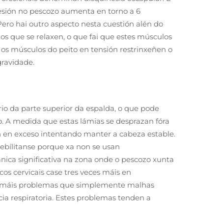
presión no pescozo aumenta en torno a 6
Pero hai outro aspecto nesta cuestión alén do
tos que se relaxen, o que fai que estes músculos
e os músculos do peito en tensión restrinxeñen o
gravidade.
o da parte superior da espalda, o que pode
. A medida que estas lámias se desprazan fóra
an en exceso intentando manter a cabeza estable.
debílitanse porque xa non se usan
ca significativa na zona onde o pescozo xunta
os cervicais case tres veces máis en
n máis problemas que simplemente malhas
cia respiratoria. Estes problemas tenden a