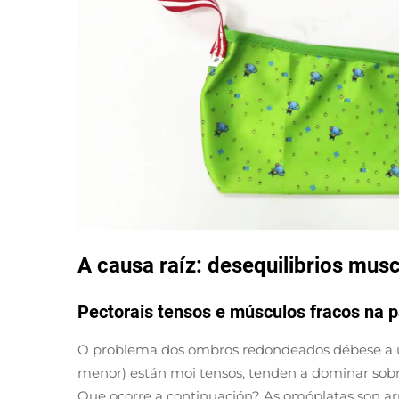
A causa raíz: desequilibrios mu
Pectorais tensos e músculos fracos na p
O problema dos ombros redondeados débese a un
menor) están moi tensos, tenden a dominar sobre
Que ocorre a continuación? As omóplatas son arra