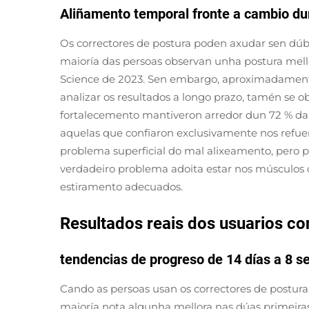
Aliñamento temporal fronte a cambio dur
Os correctores de postura poden axudar sen dúbi
maioría das persoas observan unha postura mello
Science de 2023. Sen embargo, aproximadamente o
analizar os resultados a longo prazo, tamén se o
fortalecemento mantiveron arredor dun 72 % da 
aquelas que confiaron exclusivamente nos refuerz
problema superficial do mal alixeamento, pero 
verdadeiro problema adoita estar nos músculos 
estiramento adecuados.
Resultados reais dos usuarios c
tendencias de progreso de 14 días a 8 s
Cando as persoas usan os correctores de postura 
maioría nota algunha mellora nas dúas primeira