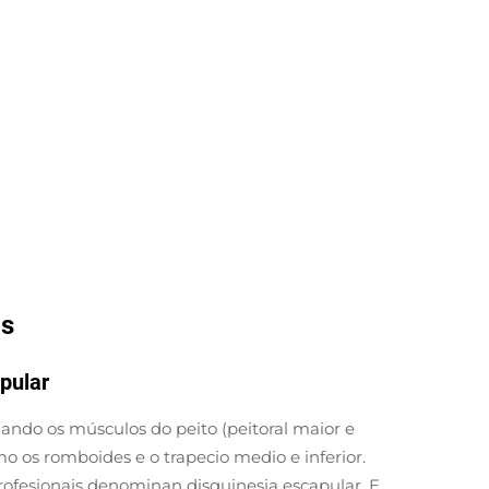
os
pular
ndo os músculos do peito (peitoral maior e
o os romboides e o trapecio medio e inferior.
profesionais denominan disquinesia escapular. E