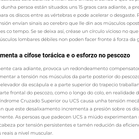
os dunha persoa están situados uns 15 graos cara adiante, a 
ara os discos entre as vértebras e pode acelerar o desgaste. 
ensión envían sinais ao cerebro que lle din aos músculos opos
es co tempo. Se se deixa así, créase un círculo vicioso no qu
sculos lombares débiles non poden facer fronte á forza da 
imenta a cifose torácica e o esforzo no pescozo
mente cara adiante, provoca un redondeamento compensatori
entar a tensión nos músculos da parte posterior do pescozo
elevador da escápula e a parte superior do trapecio traball
rte frontal do pescozo, como o longo do colo, en realidade 
índrome Cruzado Superior ou UCS causa unha tensión mecáni
n que este desalixamento incrementa a presión sobre os disc
amente. As persoas que padecen UCS a miúdo experimenta
e cabeza por tensión persistentes e tamén redución da eficien
eais a nivel muscular.