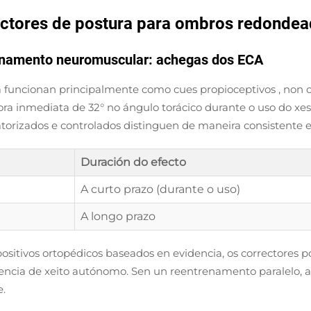
rrectores de postura para ombros redonde
renamento neuromuscular: achegas dos ECA
ra funcionan principalmente como
cues propioceptivos
, non 
a inmediata de 32° no ángulo torácico durante o uso do xes
atorizados e controlados distinguen de maneira consistente
Duración do efecto
A curto prazo (durante o uso)
A longo prazo
positivos ortopédicos baseados en evidencia, os correctores
tencia de xeito autónomo. Sen un reentrenamento paralelo, 
e.