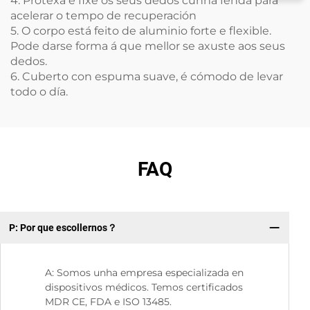
4. Protexa e fixe os seus dedos cunha fenda para
acelerar o tempo de recuperación
5. O corpo está feito de aluminio forte e flexible.
Pode darse forma á que mellor se axuste aos seus
dedos.
6. Cuberto con espuma suave, é cómodo de levar
todo o día.
FAQ
P: Por que escollernos？
P:
A: Somos unha empresa especializada en
dispositivos médicos. Temos certificados
MDR CE, FDA e ISO 13485.