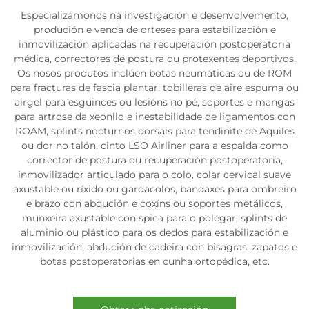
Especializámonos na investigación e desenvolvemento,
produción e venda de orteses para estabilización e
inmovilización aplicadas na recuperación postoperatoria
médica, correctores de postura ou protexentes deportivos.
Os nosos produtos inclúen botas neumáticas ou de ROM
para fracturas de fascia plantar, tobilleras de aire espuma ou
airgel para esguinces ou lesións no pé, soportes e mangas
para artrose da xeonllo e inestabilidade de ligamentos con
ROAM, splints nocturnos dorsais para tendinite de Aquiles
ou dor no talón, cinto LSO Airliner para a espalda como
corrector de postura ou recuperación postoperatoria,
inmovilizador articulado para o colo, colar cervical suave
axustable ou ríxido ou gardacolos, bandaxes para ombreiro
e brazo con abdución e coxíns ou soportes metálicos,
munxeira axustable con spica para o polegar, splints de
aluminio ou plástico para os dedos para estabilización e
inmovilización, abdución de cadeira con bisagras, zapatos e
botas postoperatorias en cunha ortopédica, etc.