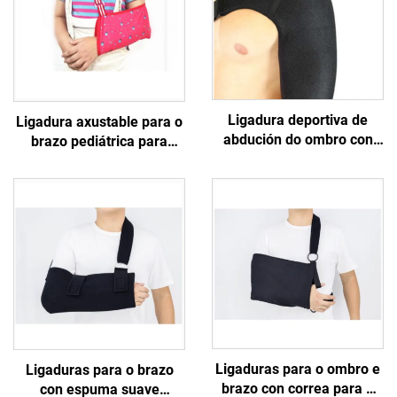
Ligadura deportiva de
Ligadura axustable para o
abdución do ombro con
brazo pediátrica para
correas axustables,
nenos, cativos e nenos e
manga estabilizadora para
coidado da saúde infantil
prevención de lesións por
compresión do manguito
rotador
Ligaduras para o ombro e
Ligaduras para o brazo
brazo con correa para o
con espuma suave