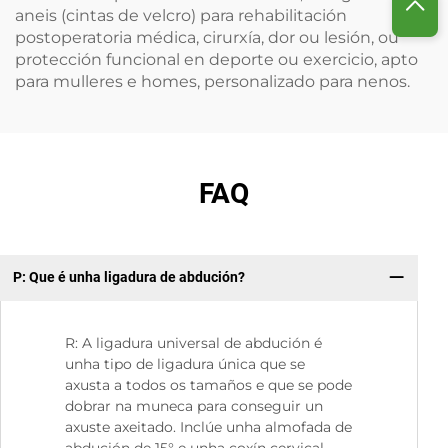
aneis (cintas de velcro) para rehabilitación
postoperatoria médica, cirurxía, dor ou lesión, ou
protección funcional en deporte ou exercicio, apto
para mulleres e homes, personalizado para nenos.
FAQ
P: Que é unha ligadura de abdución?
P:
R: A ligadura universal de abdución é
unha tipo de ligadura única que se
axusta a todos os tamaños e que se pode
dobrar na muneca para conseguir un
axuste axeitado. Inclúe unha almofada de
abdución de 15° e unha coxín cervical