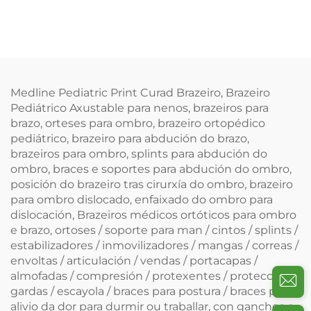
antebrazo
acolchada, correas
axustables para o ombro e
braces para a man e o
collo
Medline Pediatric Print Curad Brazeiro, Brazeiro
Pediátrico Axustable para nenos, brazeiros para
brazo, orteses para ombro, brazeiro ortopédico
pediátrico, brazeiro para abdución do brazo,
brazeiros para ombro, splints para abdución do
ombro, braces e soportes para abdución do ombro,
posición do brazeiro tras cirurxía do ombro, brazeiro
para ombro dislocado, enfaixado do ombro para
dislocación, Brazeiros médicos ortóticos para ombro
e brazo, ortoses / soporte para man / cintos / splints /
estabilizadores / inmovilizadores / mangas / correas /
envoltas / articulación / vendas / portacapas /
almofadas / compresión / protexentes / protección /
gardas / escayola / braces para postura / braces para
alivio da dor para durmir ou traballar, con ganchos e