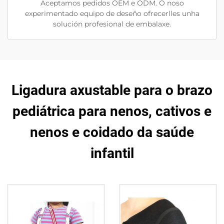
Aceptamos pedidos OEM e ODM. O noso
experimentado equipo de deseño ofrecerlles unha
solución profesional de embalaxe.
Ligadura axustable para o brazo
pediátrica para nenos, cativos e
nenos e coidado da saúde
infantil