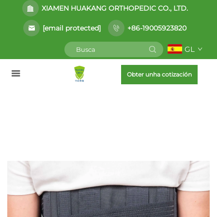
XIAMEN HUAKANG ORTHOPEDIC CO., LTD.
[email protected]
+86-19005923820
GL
Obter unha cotización