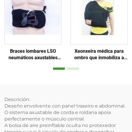
Xeonxeira médica para
Braces lombares LSO
ombro que inmobiliza a
neumáticos axustables
articulación ombro-
con alerxes para postura
clavicular
ou lesión por dor na parte
inferior da espalda
Descrición:
Deseño envolvente con panel traseiro e abdominal.
O sistema axustable de corda e roldana apoia
perfectamente o músculo central.
A bolsa de aire preinflable oculta no protexedor
traseiro suave é sinxela de encher e desencher.