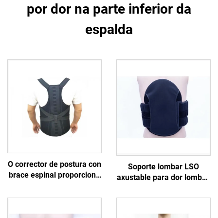
por dor na parte inferior da
espalda
O corrector de postura con
Soporte lombar LSO
brace espinal proporciona
axustable para dor lombar,
compresión e soporte para
braces médicos
a parte superior e inferior
personalizados do
da espalda (lombar)
fabricante