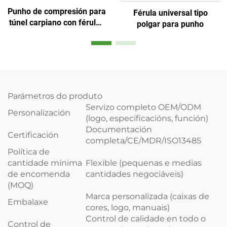
Punho de compresión para
Férula universal tipo
túnel carpiano con férulas
polgar para punho
axustables, cómodo para
durmir e alivio das mans
Parámetros do produto
Servizo completo OEM/ODM
Personalización
(logo, especificacións, función)
Documentación
Certificación
completa/CE/MDR/ISO13485
Política de
cantidade mínima
Flexible (pequenas e medias
de encomenda
cantidades negociáveis)
(MOQ)
Marca personalizada (caixas de
Embalaxe
cores, logo, manuais)
Control de calidade en todo o
Control de