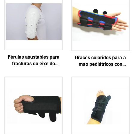
Férulas axustables para
Braces coloridos para a
fracturas do eixe do
mao pediátricos con
úmero e braces sarmiento
reforsos de aluminio para
para o brazo superior e o
nenos / cativos /
ombro
adolescentes / infantes