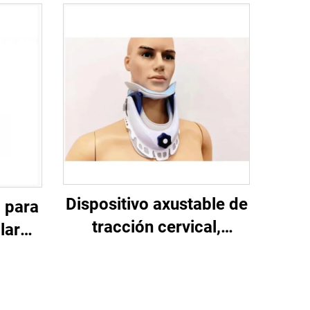
Dispositivo axustable de
 para
tracción cervical,
lar
corrector fixo para
a para
pescozo