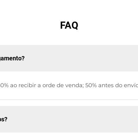
FAQ
agamento?
0% ao recibir a orde de venda; 50% antes do envío
os?