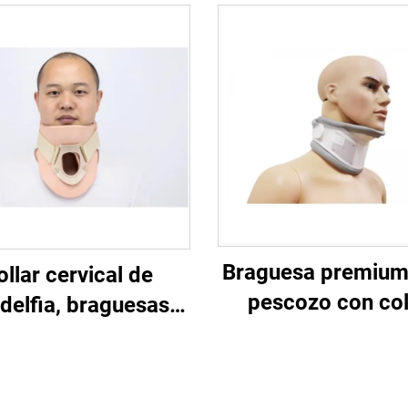
Braguesa premium
ollar cervical de
pescozo con col
adelfia, braguesas
cervical e almofad
ra pescozo para
queixo
nmovilización de
ccións da columna