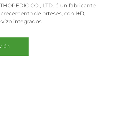
OPEDIC CO., LTD. é un fabricante
 crecemento de orteses, con I+D,
vizo integrados.
ción