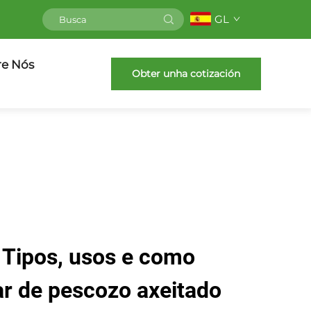
GL
re Nós
Obter unha cotización
: Tipos, usos e como
lar de pescozo axeitado