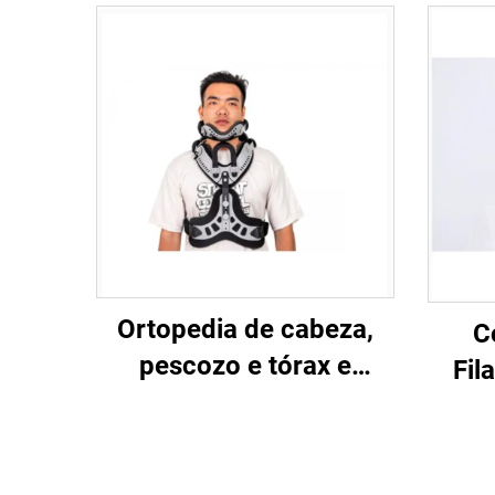
Ortopedia de cabeza,
C
pescozo e tórax e
Fil
suxesión cervicotórácica
pa
con brackets e
i
braguesas
afe