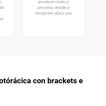
s
axuda en todo o
de:
proceso, desde a
recepción ata o uso.
is
otórácica con brackets e