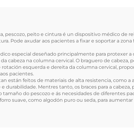
rvical fabricadas
eza, pescozo, peito e cintura é un dispositivo médico de
tura. Pode axudar aos pacientes a fixar e soportar a zona 
dico especial deseñado principalmente para protexer a 
 cabeza na columna cervical. O braguero de cabeza, pe
eral e rotación esquerda e dereita da columna cervical, 
aos pacientes.
an están feitos de materiais de alta resistencia, como a a
e e durabilidade. Mentres tanto, os braces para a cabeza
o tamaño do pescozo e ás necesidades de diferentes paci
 forro suave, como algodón puro ou seda, para aumentar o