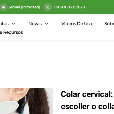
[email protected]
+86-19005923820
utos
Novas
Vídeos De Uso
Sob
e Recursos
Colar cervical
escoller o col