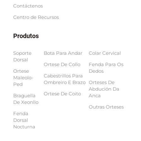
Contáctenos
Centro de Recursos
Produtos
Soporte
Bota Para Andar
Colar Cervical
Dorsal
Ortese De Collo
Fenda Para Os
Ortese
Dedos
Cabestrillos Para
Maleolo-
Ombreiro E Brazo
Orteses De
Ped
Abdución Da
Ortese De Coito
Braguella
Anca
De Xeonllo
Outras Orteses
Fenda
Dorsal
Nocturna