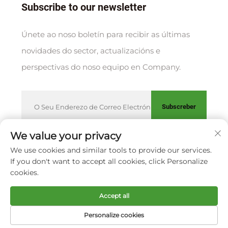
Subscribe to our newsletter
Únete ao noso boletín para recibir as últimas
novidades do sector, actualizacións e
perspectivas do noso equipo en Company.
Subscreber
We value your privacy
We use cookies and similar tools to provide our services.
Copyright © XIAMEN HUAKANG ORTHOPEDIC CO., LTD.
If you don't want to accept all cookies, click Personalize
Política de privacidade
cookies.
Scroll to top
Accept all
Personalize cookies
Páxina
Produto
Sobre
Contacto