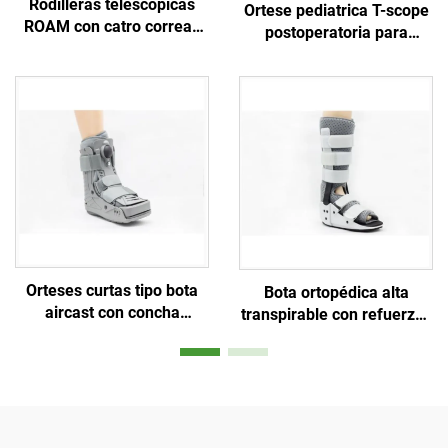
Rodilleras telescópicas
Ortese pediatrica T-scope
ROAM con catro correas
postoperatoria para
protectoras, fabricante
rodilla, estabilizador de
personalizado de orteses
rótula
ortopédicas
Orteses curtas tipo bota
Bota ortopédica alta
aircast con concha
transpirable con refuerzos
plástica de 360 graos e
de aluminio e espuma de
balón interior dobre
malla aérea