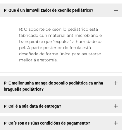
P: Que é un inmovilizador de xeonllo pediátrico?
P:
R: O soporte de xeonllo pediátrico está
fabricado cun material antimicrobiano e
transpirable que "expulsa" a humidade da
pel. A parte posterior do ferula está
deseñada de forma única para axustarse
mellor á anatomía.
P: É mellor unha manga de xeonllo pediátrica ca unha
braguella pediátrica?
P: Cal é a súa data de entrega?
P: Caís son as súas condicións de pagamento?