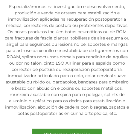
Especializámonos na investigación e desenvolvemento,
produción e venda de orteses para estabilización e
inmovilización aplicadas na recuperación postoperatoria
médica, correctores de postura ou protexentes deportivos.
Os nosos produtos inclúen botas neumáticas ou de ROM
para fracturas de fascia plantar, tobilleras de aire espuma ou
airgel para esguinces ou lesións no pé, soportes e mangas
para artrose da xeonllo e inestabilidade de ligamentos con
ROAM, splints nocturnos dorsais para tendinite de Aquiles
ou dor no talón, cinto LSO Airliner para a espalda como
corrector de postura ou recuperación postoperatoria,
inmovilizador articulado para o colo, colar cervical suave
axustable ou ríxido ou gardacolos, bandaxes para ombreiro
e brazo con abdución e coxíns ou soportes metálicos,
munxeira axustable con spica para o polegar, splints de
aluminio ou plástico para os dedos para estabilización e
inmovilización, abdución de cadeira con bisagras, zapatos e
botas postoperatorias en cunha ortopédica, etc.