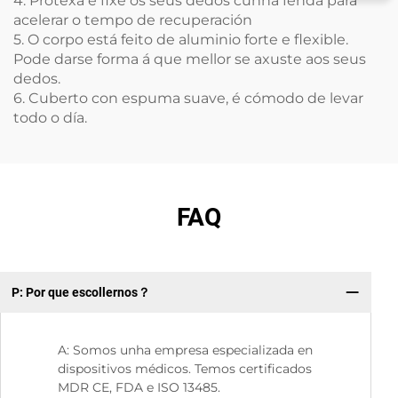
4. Protexa e fixe os seus dedos cunha fenda para
acelerar o tempo de recuperación
5. O corpo está feito de aluminio forte e flexible.
Pode darse forma á que mellor se axuste aos seus
dedos.
6. Cuberto con espuma suave, é cómodo de levar
todo o día.
FAQ
P: Por que escollernos？
P:
A: Somos unha empresa especializada en
dispositivos médicos. Temos certificados
MDR CE, FDA e ISO 13485.