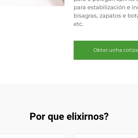
para estabilización e i
bisagras, zapatos e bo
etc.
Obter unha cotiza
Por que elixirnos?