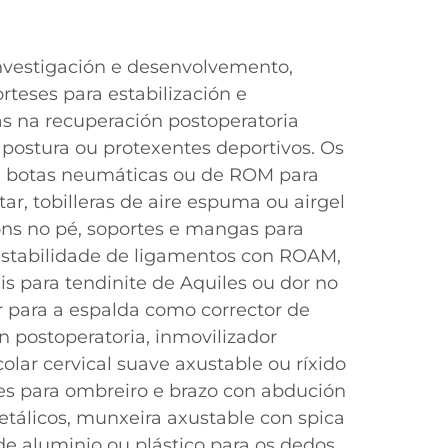
nvestigación e desenvolvemento,
rteses para estabilización e
as na recuperación postoperatoria
 postura ou protexentes deportivos. Os
n botas neumáticas ou de ROM para
tar, tobilleras de aire espuma ou airgel
óns no pé, soportes e mangas para
nestabilidade de ligamentos con ROAM,
is para tendinite de Aquiles ou dor no
er para a espalda como corrector de
n postoperatoria, inmovilizador
colar cervical suave axustable ou ríxido
es para ombreiro e brazo con abdución
etálicos, munxeira axustable con spica
 de aluminio ou plástico para os dedos