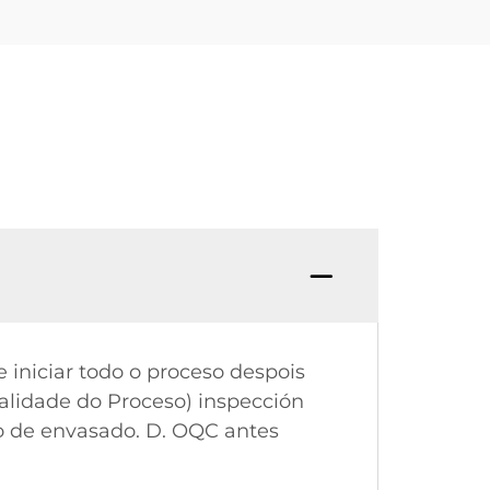
P: Cal
 iniciar todo o proceso despois
Calidade do Proceso) inspección
o de envasado. D. OQC antes