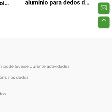
aluminio para dedos de
ol
rã de man con almofada
ivas
de espuma, venda de
spuma
fábrica
n pode levarse durante actividades
sións nos dedos
dos.