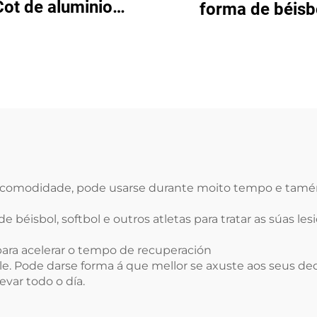
Cot de aluminio
forma de béisb
stables con ou sen
médicas e deport
eas para protección
con aluminio e e
u inmovilización
e e comodidade, pode usarse durante moito tempo e tamé
de béisbol, softbol e outros atletas para tratar as súas le
para acelerar o tempo de recuperación
ible. Pode darse forma á que mellor se axuste aos seus de
var todo o día.