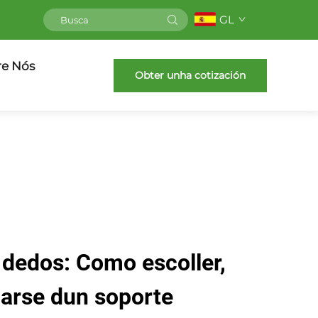
GL
re Nós
Obter unha cotización
 dedos: Como escoller,
iarse dun soporte