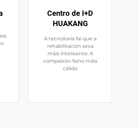
a
Centro de I+D
HUAKANG
ara
A tecnoloxía fai que a
do
rehabilitación sexa
máis intelixente. A
compaixón faino máis
cálido