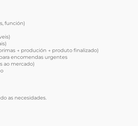
, función)
eis)
is)
primas → produción → produto finalizado)
e para encomendas urgentes
os ao mercado)
to
ndo as necesidades.