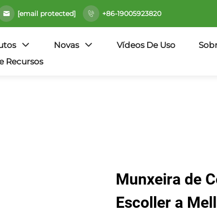
[email protected]
+86-19005923820
utos
Novas
Vídeos De Uso
Sob
e Recursos
Munxeira de C
Escoller a Mel