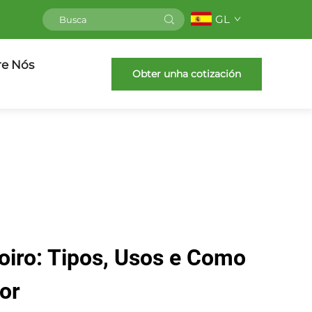
GL
re Nós
Obter unha cotización
oiro: Tipos, Usos e Como
lor