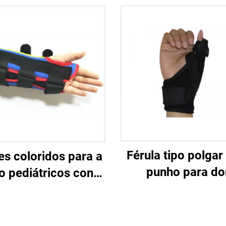
Férula tipo polgar
es coloridos para a
punho para dor
 pediátricos con
esguinces, distens
orsos de aluminio
artrite, túnel carp
 nenos / cativos /
inmovilizador de p
escentes / infantes