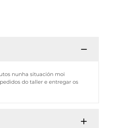
P: PO
dutos nunha situación moi
edidos do taller e entregar os