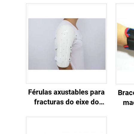
Férulas axustables para
Brac
fracturas do eixe do
mao
úmero e braces
ref
sarmiento para o brazo
para
superior e o ombro
adol