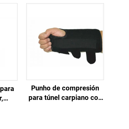
Punho de compresión
 para
para túnel carpiano con
,
férulas axustables,
ións,
cómodo para durmir e
iano e
alivio das mans
olegar