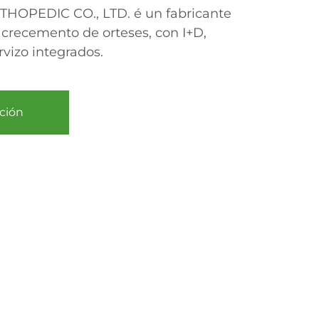
OPEDIC CO., LTD. é un fabricante
 crecemento de orteses, con I+D,
vizo integrados.
ción