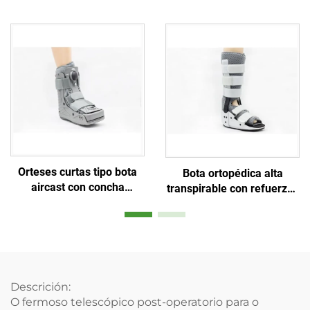
protectoras, fabricante
rodilla, estabilizador de
personalizado de orteses
rótula
ortopédicas
Orteses curtas tipo bota
Bota ortopédica alta
aircast con concha
transpirable con refuerzos
plástica de 360 graos e
de aluminio e espuma de
balón interior dobre
malla aérea
Descrición:
O fermoso telescópico post-operatorio para o