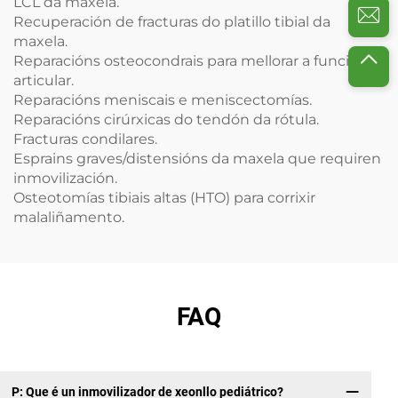
LCL da maxela.
Recuperación de fracturas do platillo tibial da
maxela.
Reparacións osteocondrais para mellorar a función
articular.
Reparacións meniscais e meniscectomías.
Reparacións cirúrxicas do tendón da rótula.
Fracturas condilares.
Esprains graves/distensións da maxela que requiren
inmovilización.
Osteotomías tibiais altas (HTO) para corrixir
malaliñamento.
FAQ
P: Que é un inmovilizador de xeonllo pediátrico?
P: