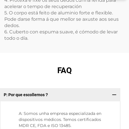
4. Protexa e fixe os seus dedos cunha fenda para
acelerar o tempo de recuperación
5. O corpo está feito de aluminio forte e flexible.
Pode darse forma á que mellor se axuste aos seus
dedos.
6. Cuberto con espuma suave, é cómodo de levar
todo o día.
FAQ
P: Por que escollernos？
P:
A: Somos unha empresa especializada en
dispositivos médicos. Temos certificados
MDR CE, FDA e ISO 13485.