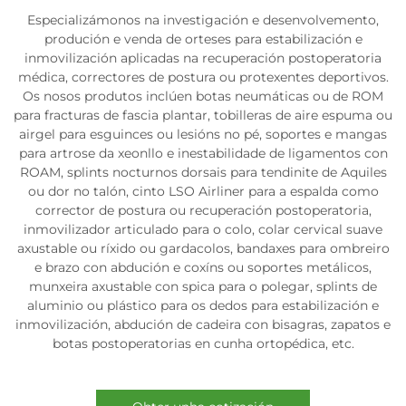
Especializámonos na investigación e desenvolvemento,
produción e venda de orteses para estabilización e
inmovilización aplicadas na recuperación postoperatoria
médica, correctores de postura ou protexentes deportivos.
Os nosos produtos inclúen botas neumáticas ou de ROM
para fracturas de fascia plantar, tobilleras de aire espuma ou
airgel para esguinces ou lesións no pé, soportes e mangas
para artrose da xeonllo e inestabilidade de ligamentos con
ROAM, splints nocturnos dorsais para tendinite de Aquiles
ou dor no talón, cinto LSO Airliner para a espalda como
corrector de postura ou recuperación postoperatoria,
inmovilizador articulado para o colo, colar cervical suave
axustable ou ríxido ou gardacolos, bandaxes para ombreiro
e brazo con abdución e coxíns ou soportes metálicos,
munxeira axustable con spica para o polegar, splints de
aluminio ou plástico para os dedos para estabilización e
inmovilización, abdución de cadeira con bisagras, zapatos e
botas postoperatorias en cunha ortopédica, etc.