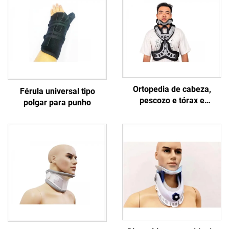
Ortopedia de cabeza,
Férula universal tipo
pescozo e tórax e
polgar para punho
suxesión cervicotórácica
con brackets e braguesas