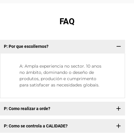
FAQ
P: Por que escollernos?
P:
A: Ampla experiencia no sector. 10 anos
no ámbito, dominando o deseño de
produtos, produción e cumprimento
para satisfacer as necesidades globais.
P: Como realizar a orde?
P: Como se controla a CALIDADE?