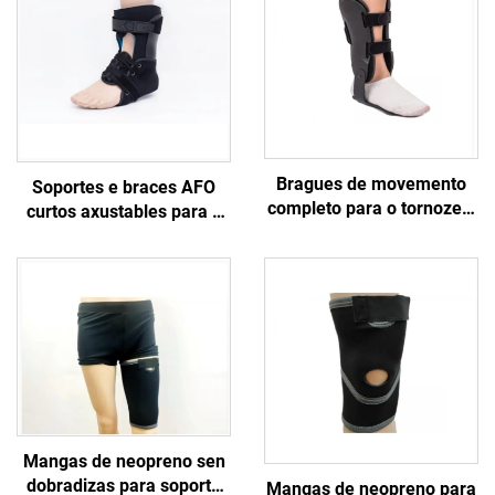
Bragues de movemento
Soportes e braces AFO
completo para o tornozelo
curtos axustables para o
con flexión total e soporte
tobillo e o pé para
para o pé
estabilización das
extremidades inferiores
ou rehabilitación para
alivio da dor
Mangas de neopreno sen
dobradizas para soporte
Mangas de neopreno para