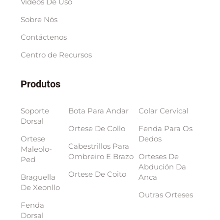
Vídeos De Uso
Sobre Nós
Contáctenos
Centro de Recursos
Produtos
Soporte
Bota Para Andar
Colar Cervical
Dorsal
Ortese De Collo
Fenda Para Os
Ortese
Dedos
Cabestrillos Para
Maleolo-
Ombreiro E Brazo
Orteses De
Ped
Abdución Da
Ortese De Coito
Braguella
Anca
De Xeonllo
Outras Orteses
Fenda
Dorsal