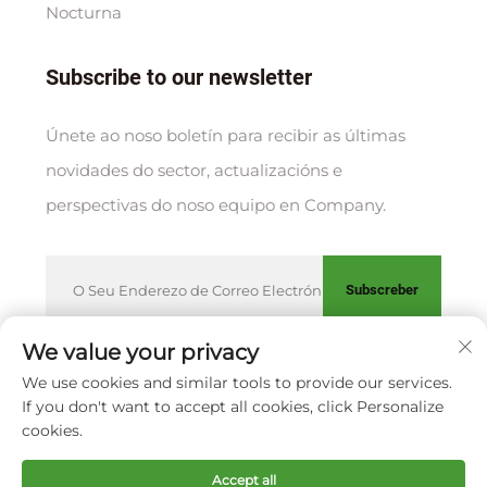
Nocturna
Subscribe to our newsletter
Únete ao noso boletín para recibir as últimas
novidades do sector, actualizacións e
perspectivas do noso equipo en Company.
Subscreber
We value your privacy
We use cookies and similar tools to provide our services.
Copyright © XIAMEN HUAKANG ORTHOPEDIC CO., LTD.
If you don't want to accept all cookies, click Personalize
Política de privacidade
cookies.
Scroll to top
Accept all