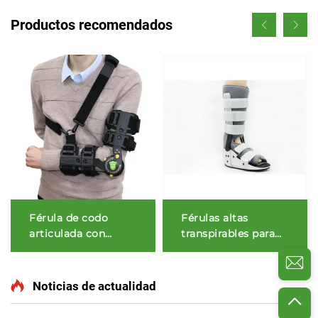
Productos recomendados
Férula de codo
Férulas altas
articulada con
transpirables para
liberación rápida para
fracturas con
ROM
refuerzos de aluminio
y espuma de malla
Noticias de actualidad
aireada