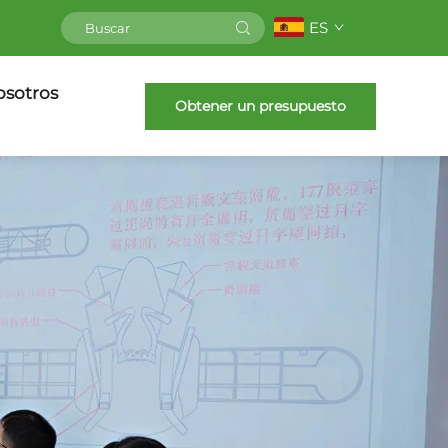
ES
osotros
Obtener un presupuesto