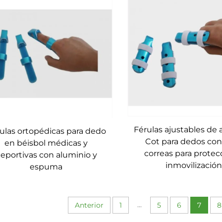
Férulas ajustables de 
ulas ortopédicas para dedo
Cot para dedos con
en béisbol médicas y
correas para protec
eportivas con aluminio y
inmovilizació
espuma
...
Anterior
1
5
6
7
8