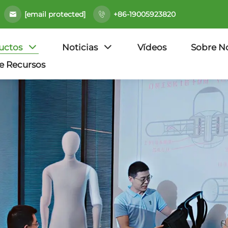
[email protected]
+86-19005923820
uctos
Noticias
Vídeos
Sobre N
e Recursos