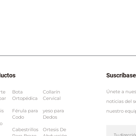
ductos
Suscríbase
Únete a nuest
rte
Bota
Collarín
bar
Ortopédica
Cervical
noticias del 
is
Férula para
yeso para
nuestro equ
Codo
Dedos
lo
Cabestrillos
Ortesis De
Para Brazo
Abducción