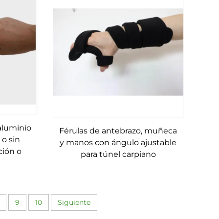
aluminio
Férulas de antebrazo, muñeca
 o sin
y manos con ángulo ajustable
ción o
para túnel carpiano
n
9
10
Siguiente