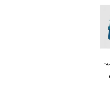
Fér
d