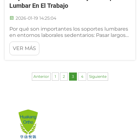
Lumbar En El Trabajo
2026-01-19 14:25:04
Por qué son importantes los soportes lumbares
en entornos laborales sedentarios: Pasar largos
períodos sentado ejerce una gran presión sobre
la zona lumbar, concretamente sobre esas cinco
VER MÁS
vértebras que soportan la mayor parte del peso
corporal cuando estamos sentados. Cuando una
persona pasa ho...
Anterior
1
2
3
4
Siguiente