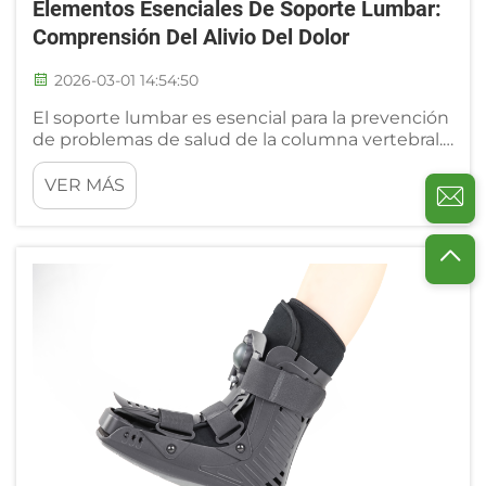
Elementos Esenciales De Soporte Lumbar:
Comprensión Del Alivio Del Dolor
2026-03-01 14:54:50
El soporte lumbar es esencial para la prevención
de problemas de salud de la columna vertebral.
La columna vertebral humana es una estructura
biomecánica compleja formada por 24 vértebras
VER MÁS
superpuestas, 23 discos intervertebrales y una
musculatura multicapa que garantiza la
integridad estructural y la movilidad funcional...