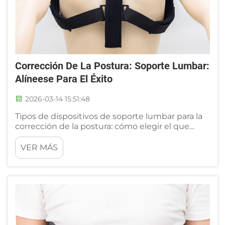
Corrección De La Postura: Soporte Lumbar:
Alíneese Para El Éxito
2026-03-14 15:51:48
Tipos de dispositivos de soporte lumbar para la
corrección de la postura: cómo elegir el que
mejor se adapte a sus necesidades.
Comparación entre férulas lumbares, sillas
VER MÁS
ergonómicas y dispositivos portátiles
inteligentes. Tres soluciones principales de
soporte lumbar para la corrección de la postura
atienden distintas necesidades: las férulas
lumbares ofrecen...