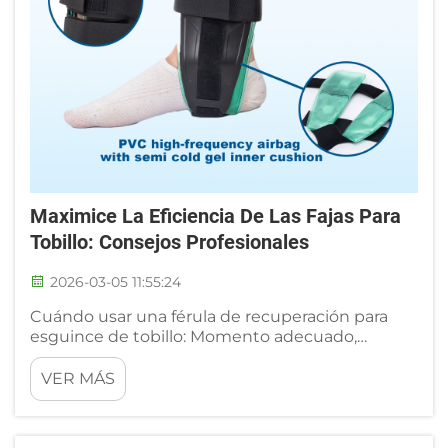
Maximice La Eficiencia De Las Fajas Para
Tobillo: Consejos Profesionales
2026-03-05 11:55:24
Cuándo usar una férula de recuperación para
esguince de tobillo: Momento adecuado,
duración y fases clínicas. Fase aguda (0–72 h):
Inmovilización frente a movimiento controlado:
VER MÁS
lo que indican las evidencias. El primer paso en
el tratamiento de estas lesiones suele centrarse
en detener...