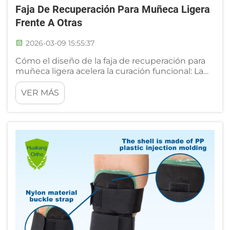
Faja De Recuperación Para Muñeca Ligera
Frente A Otras
2026-03-09 15:55:37
Cómo el diseño de la faja de recuperación para
muñeca ligera acelera la curación funcional: La
ingeniería de las fajas ligeras de recuperación
para muñeca prioriza la eficiencia biomecánica
VER MÁS
para acelerar la reparación tisular. Al minimizar la
masa sin comprometer el soporte terapéutico,
estas...