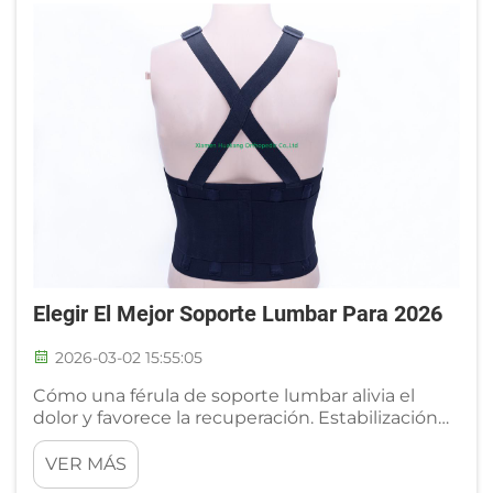
Elegir El Mejor Soporte Lumbar Para 2026
2026-03-02 15:55:05
Cómo una férula de soporte lumbar alivia el
dolor y favorece la recuperación. Estabilización
biomecánica: reducción de la carga paraspinal
mediante compresión dirigida. Para socios OEM
VER MÁS
y B2B, las férulas de soporte lumbar de alto