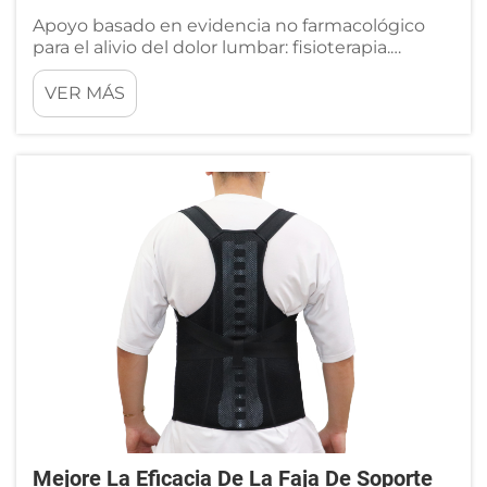
Apoyo basado en evidencia no farmacológico
para el alivio del dolor lumbar: fisioterapia.
Ejercicio estructurado, terapia manual y
rehabilitación funcional. Cuando se trata de
VER MÁS
tratar el dolor lumbar, la fisioterapia ofrece
múltiples formas de alivio basadas en...
Mejore La Eficacia De La Faja De Soporte