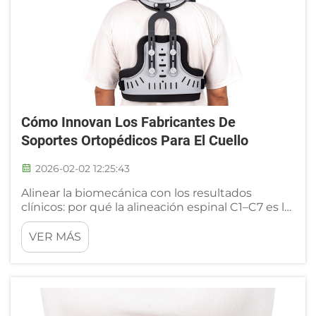
Cómo Innovan Los Fabricantes De
Soportes Ortopédicos Para El Cuello
2026-02-02 12:25:43
Alinear la biomecánica con los resultados
clínicos: por qué la alineación espinal C1–C7 es la
base ineludible para el diseño de soportes
ortopédicos para el cuello. Lograr la alineación
VER MÁS
correcta en las vértebras cervicales, desde C1
hasta C7, es de hecho...