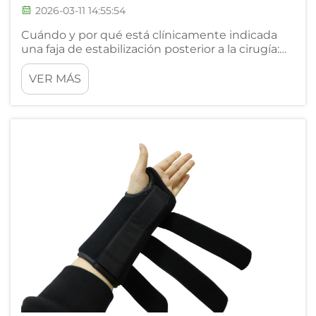
2026-03-11 14:55:54
Cuándo y por qué está clínicamente indicada
una faja de estabilización posterior a la cirugía:
Contextos quirúrgicos que requieren
inmovilización rígida (por ejemplo, fusión
VER MÁS
espinal, laminectomía, vertebroplastia). Las
intervenciones de fusión espinal, las
laminectomías y las vertebroplastias
generalmente...