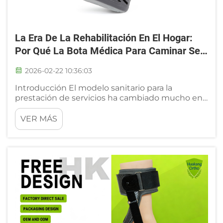
La Era De La Rehabilitación En El Hogar:
Por Qué La Bota Médica Para Caminar Se
Ha Convertido En Un Pilar De La Atención
2026-02-22 10:36:03
Pospandémica
Introducción El modelo sanitario para la
prestación de servicios ha cambiado mucho en
los últimos cinco años, desplazando el enfoque
desde únicamente los hospitales hacia una
VER MÁS
combinación de «hospital + comunidad +
hogar...»