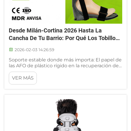
Desde Milán-Cortina 2026 Hasta La
Cancha De Tu Barrio: Por Qué Los Tobillos
Importan — Un Análisis Profundo De Las
2026-02-03 14:26:59
AFO De Plástico Rígido De Grado Médico
Soporte estable donde más importa: El papel de
las AFO de plástico rígido en la recuperación de
lesiones del tobillo. Cuando pensamos en los
deportes, a menudo nos centramos en la
VER MÁS
emoción de la competición y en las
impresionantes hazañas de los atletas. Pero hay
otro aspecto de los deportes que es igual de...