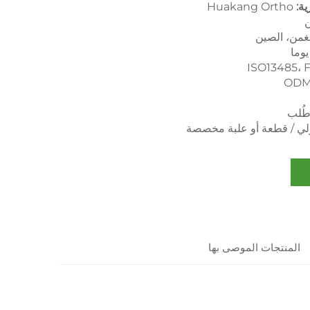
ية:
Huakang Ortho
ن
غمن، الصين
ISO13485، 
ODM
طُلب
المنتجات الموصى بها