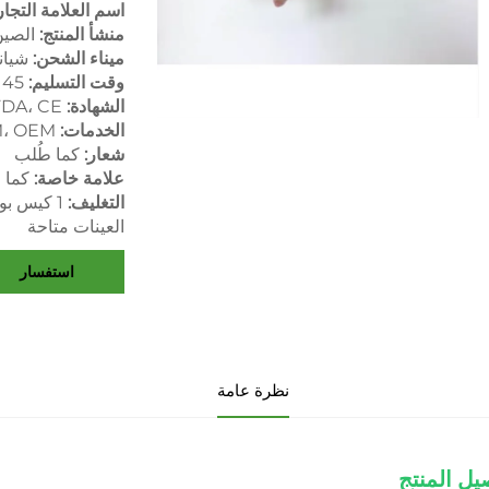
اسم العلامة التجار
منشأ المنتج:
الصي
ميناء الشحن:
شيان
وقت التسليم:
45 يوما
الشهادة:
FDA، CE
الخدمات:
، OEM
شعار:
كما طُلب
علامة خاصة:
كما 
التغليف:
1 كيس بولي / قطعة أو علبة مخصصة
العينات متاحة
استفسار
نظرة عامة
يل المنتج