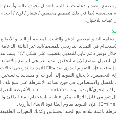
بتصنيع وتصدير دعامات يد قابلة للتعديل بجودة عالية وأسعار تن
 مخصصة (بما في ذلك تصميم مخصص / شعار / لون / أحجام / مو
 عينات للاختبار.
:
دعامة اليد والمعصم الدعم والتثبيت للمعصم أو اليد أو الأصابع 
استخدام في التمديد التدريجي للمعصم/اليد غير الثابتة. الدعامة م
من خلال توفير دعم ق
ل للتعديل موضع الإبهام لتحقيق تمديد تدريجي للرسغ والأصابع و
 إضافية، فإن التقويم اليدوي يعد مثاليًا للتمديد التدريجي لحالات 
ة التخصيص، لا يحتاج التقويم إلى أدوات أو مسدسات تسخين 
ة للغسل والامتصاص، في حين تساعد الأشرطة على منع تلف الجل
الانحراف النحوي/الزندية. و
يم يقاوم أيضًا قوة الانثناء التآزرية.