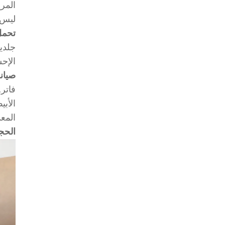
المر
ليس 
تحمل 
جلدية
الإح
صيان
فاتر.
الأب
المع
الحج