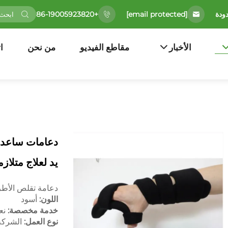
[email protected]
+86-19005923820
الأخبار
مقاطع الفيديو
من نحن
ا
دعامات ساعد و
يد لعلاج متلاز
دعامة تقلص الأطرا
اللون:
أسود
خدمة مخصصة:
نع
نوع العمل:
الشركة