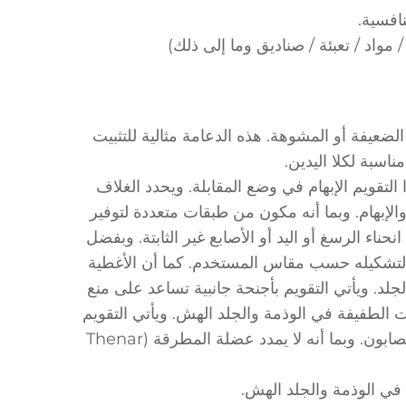
افسية.
اد / تعبئة / صناديق وما إلى ذلك)
الضعيفة أو المشوهة. هذه الدعامة مثالية للتثبيت
ناسبة لكلا اليدين.
ابل للتعديل بقضيب على شكل "C"، يثبت هذا التقويم الإبهام في وضع المقابلة. ويحدد الغلاف
الإبهام. وبما أنه مكون من طبقات متعددة لتوفير
انحناء الرسغ أو اليد أو الأصابع غير الثابتة. وبفضل
لتشكيله حسب مقاس المستخدم. كما أن الأغطية
د. ويأتي التقويم بأجنحة جانبية تساعد على منع
ت accommodates الأشرطة التغيرات الطفيفة في الوذمة والجلد الهش. ويأتي التقويم
بإدخال تقويمي قابل للإزالة يمكن تنظيفه باستخدام الماء الدافئ والصابون. وبما أنه لا يمدد عضلة المطرقة (Thenar