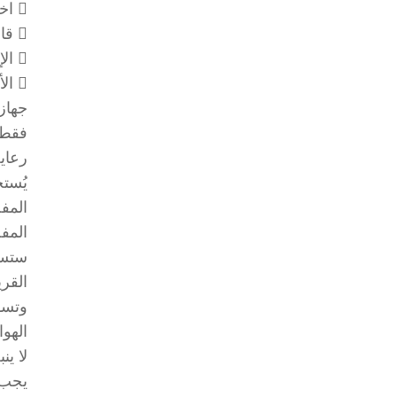
 اختر إما قماش التيري التقليدي أو مادة الهيدلاينر لأغطية قابلة للإزالة وقابلة للغسل في الغسالة
 قابل للتعديل بالكامل وبسهولة في جميع المفاصل لتناسب تخصيصي دون الحاجة إلى أدوات أو مسدسات تسخين
 الإطار القابل للتشكيل والمحمي ببراءة اختراع يسمح بالتناسب المخصص داخل جبيرة مسبقة التصنيع
 الأجنحة الجانبية تمنع الانحراف الزندي/الشعاعي
جهاز
فقط 
رعاي
يُست
المف
المف
وتسه
الهوا
لا ي
يجب 