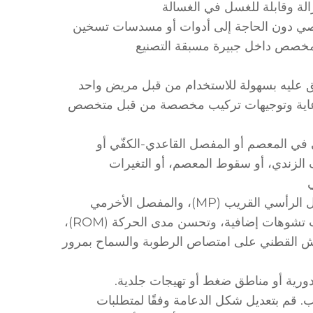
 عليه بسهولة للاستخدام من قبل مريض واحد
عاية وتوجيهات تركيب مخصصة من قبل متخصص
ي في المعصم أو المفصل القاعدي-الكفّي أو
 الزندي، أو سقوط المعصم، أو التغيرات
ستساعد دعامة اليد في زيادة/الحفاظ على تمديد المعصم، والمفصل الرأسي القريب (MP)، والمفصل الأخرمي
القريب (PIP)، والمفصل الأخرمي البعيد (DIP). كما أنها تمنع حدوث تشوهات إضافية، وتحسن مدى الحركة (ROM)،
اش القطني على امتصاص الرطوبة والسماح بمرور
دورية أو مناطق ضغط أو تهيجات جلدية.
قم بتعديل شكل الدعامة وفقًا لمتطلبات