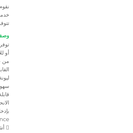
نقوم 
خدمة
تتوفر
وصف
توفر 
أو لل
القاب
ليونة
سهول
قابل
Eminence)، فإن التقو
 أشرطة ناعمة تتلاءم مع الجلد الحساس وكذلك التغيرات الطفيفة في الوذمة والجلد الهش.