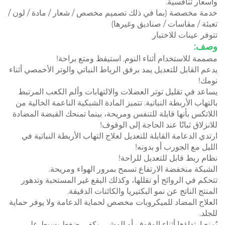
وأسعار تنافسية.
خدمة مخصصة (بما في ذلك تصميم مخصص / شعار / مادة / لون /
تعبئة / مقاسات / صناديق وغيرها)
تتوفر عينات للاختبار
وصف:
مصممة للاستخدام أثناء النوم. استيقظ ومتع براحة!
يدعم القابل للتعديل يمد برفق الرباط النباتي والوتر الأخمصي أثناء
نومك!
يساعد في تقليل توتر العضلات والالتهابات وألم الكعب المرتبط
بالتهاب الأربطة النباتية. تتميز المادة الشبكية الناعمة الخالية من
اللاتكس بأنها قابلة للتنفس ومريحة، بينما تمنحك القبضة المضادة
للانزلاق ثباتًا عند الحاجة إلى الوقوف!
ارتدي الدعامة القابلة للتعديل لعلاج التهاب الأربطة النباتية في
الليل مع الجورب أو بدونه!
نظام ربط قابل للتعديل للراحة!
الشبكة منخفضة الارتفاع تسمح بمرور الهواء ومريحة.
تتحكم في الروائح أو تقللها، وكذلك البقع غير المستحبة وتدهور
المنتج الناتج عن نمو البكتيريا والكائنات الدقيقة.
العلاج المضاد للميكروبات مخصص لحماية الدعامة ولا يوفر حماية
للجلد.
يُمنع ارتداؤها أثناء الوقوف أو المشي. يكفي ضغط بسيط على