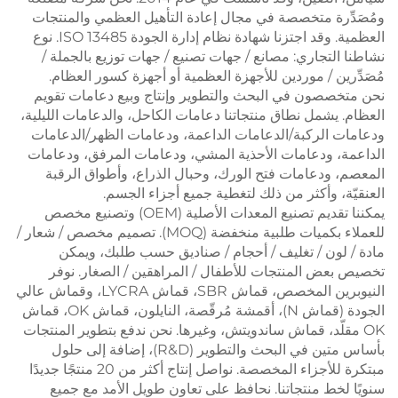
ومُصَدِّرة متخصصة في مجال إعادة التأهيل العظمي والمنتجات
العظمية. وقد اجتزنا شهادة نظام إدارة الجودة ISO 13485. نوع
نشاطنا التجاري: مصانع / جهات تصنيع / جهات توزيع بالجملة /
مُصَدِّرين / موردين للأجهزة العظمية أو أجهزة كسور العظام.
نحن متخصصون في البحث والتطوير وإنتاج وبيع دعامات تقويم
العظام. يشمل نطاق منتجاتنا دعامات الكاحل، والدعامات الليلية،
ودعامات الركبة/الدعامات الداعمة، ودعامات الظهر/الدعامات
الداعمة، ودعامات الأحذية المشي، ودعامات المرفق، ودعامات
المعصم، ودعامات فتح الورك، وحبال الذراع، وأطواق الرقبة
العنقيّة، وأكثر من ذلك لتغطية جميع أجزاء الجسم.
يمكننا تقديم تصنيع المعدات الأصلية (OEM) وتصنيع مخصص
للعملاء بكميات طلبية منخفضة (MOQ). تصميم مخصص / شعار /
مادة / لون / تغليف / أحجام / صناديق حسب طلبك، ويمكن
تخصيص بعض المنتجات للأطفال / المراهقين / الصغار. نوفر
النيوبرين المخصص، قماش SBR، قماش LYCRA، وقماش عالي
الجودة (قماش N)، أقمشة مُرقّصة، النايلون، قماش OK، قماش
OK مقلّد، قماش ساندويتش، وغيرها. نحن ندفع بتطوير المنتجات
بأساس متين في البحث والتطوير (R&D)، إضافة إلى حلول
مبتكرة للأجزاء المخصصة. نواصل إنتاج أكثر من 20 منتجًا جديدًا
سنويًا لخط منتجاتنا. نحافظ على تعاون طويل الأمد مع جميع