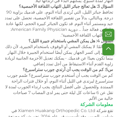
النهار لمدة أسبوع، يمكنهم البدء في ارتدائها ليلاً.
السؤال 3: هل تعالج جبائر الليل التهاب اللفافة الأخمصية؟
تحافظ جبائر الليل، التي تُرتدى أثناء النوم، على قدميك بزاوية 90
درجة. وبالتالي، بدلاً من تقصير اللفافة الأخمصية، تحصل على تمدد
جيد ومستمر أثناء النوم. قد تكون الجبائر كبيرة الحجم، لكنها عادة
ما تكون فعالة جداً. ... دورية American Family Physician:
"علاج التهاب اللفافة الأخمصية".
السؤال 4: هل يمكن المشي باستخدام جبيرة الليل؟
تذكّر دائمًا: لا يمكنك المشي أو الوقوف باستخدام الجبيرة، لأن ذلك
سيؤدي إلى كسر الجهاز. يمكن أيضًا استخدام الجبيرة خلال النهار
بينما تكون بعيدًا عن قدميك. • يمكنك تعديل الأحزمة الجانبية لزيادة
زاوية القدم أثناء الاستيقاظ من أجل تمدد إضافي.
س5: كم من الوقت يجب أن أرتدي جورب ستراسبرغ؟
كم من الوقت يجب أن أستخدم جورب ستراسبرغ؟ صُمم جورب
ستراسبرغ ليرتدى في الليل أثناء النوم، أو خلال فترات الراحة
الممتدة. وللحصول على أفضل النتائج، يجب ارتداء الجورب لمدة لا
تقل عن 6 ساعات كل ليلة حتى يمر لدى المصاب 7 صباحات
خالية من الألم.
معلومات الشركة
تقع شركة Xiamen Huakang Orthopedic Co. Ltd في
شيامن، الصين، وقد تأسست في عام 2014. نحن شركة مصنعة