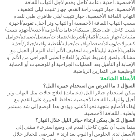
الأخمصية، أحذية دعامة كاحل وقدم لأجل التهاب اللفافة
الأخمصية، جهاز تثبيت راحة القدم، جهاز تثبيت ليلي لتخفيف
التهاب اللفافة الأخمصية، جهاز تثبيت ليلي ظاهري طبي للقدم
بسبب التهاب اللفافة الأخمصية أو التهاب وتر أخيل، تقويم/أجهزة
تثبيت كاحل على شكل سبيكة/دعامات/أحزمة/أحذية/أجهزة تثبيت/
مثبتات/جهاز تثبيت/أكمام/أشرطة/ضمادات/مفصل/ضمادة/حوامل
كبسولات/وسائد/ضغط/واقيات/حماية/أغطية واقية/جبائر/أحذية
ظاهرية/أحذية ليلية/أحزمة لتخفيف الألم أثناء النوم أو العمل مع
مشابك ولصق (شريط فيلكرو) للعلاج الطبي الجراحي من الألم أو
الإصابة أو التأهيل بعد العمليات الجراحية أو للوضعيات أو الحماية
الوظيفية في التمارين الرياضية.
الأسئلة الشائعة:
السؤال 1: ما الغرض من استخدام جبيرة الليل؟
يمكن استخدام جبائر الليل (دعامات) لعلاج حالات مثل التهاب وتر
أخيل والتهاب اللفافة الأخمصية. تحافظ الجبيرة على القدم مع
إبقاء الأصابع متجهة نحو الأعلى. ويؤدي هذا الوضع إلى شد مستمر
ولطيف لللفافة الأخمصية.
السؤال 2: هل يمكن ارتداء جبائر الليل خلال النهار؟
بينما يجب أن يكون كاحل القدم في وضع استرخاء منثني إلى
الأسفل لدى الجلوس أو النوم. بعد ارتداء المرضى للجبائر خلال