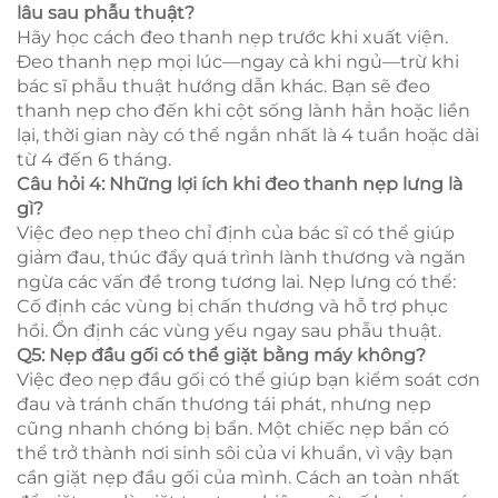
lâu sau phẫu thuật?
Hãy học cách đeo thanh nẹp trước khi xuất viện.
Đeo thanh nẹp mọi lúc—ngay cả khi ngủ—trừ khi
bác sĩ phẫu thuật hướng dẫn khác. Bạn sẽ đeo
thanh nẹp cho đến khi cột sống lành hẳn hoặc liền
lại, thời gian này có thể ngắn nhất là 4 tuần hoặc dài
từ 4 đến 6 tháng.
Câu hỏi 4: Những lợi ích khi đeo thanh nẹp lưng là
gì?
Việc đeo nẹp theo chỉ định của bác sĩ có thể giúp
giảm đau, thúc đẩy quá trình lành thương và ngăn
ngừa các vấn đề trong tương lai. Nẹp lưng có thể:
Cố định các vùng bị chấn thương và hỗ trợ phục
hồi. Ổn định các vùng yếu ngay sau phẫu thuật.
Q5: Nẹp đầu gối có thể giặt bằng máy không?
Việc đeo nẹp đầu gối có thể giúp bạn kiểm soát cơn
đau và tránh chấn thương tái phát, nhưng nẹp
cũng nhanh chóng bị bẩn. Một chiếc nẹp bẩn có
thể trở thành nơi sinh sôi của vi khuẩn, vì vậy bạn
cần giặt nẹp đầu gối của mình. Cách an toàn nhất