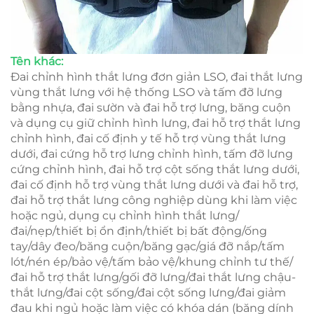
Tên khác:
Đai chỉnh hình thắt lưng đơn giản LSO, đai thắt lưng
vùng thắt lưng với hệ thống LSO và tấm đỡ lưng
bằng nhựa, đai sườn và đai hỗ trợ lưng, băng cuộn
và dụng cụ giữ chỉnh hình lưng, đai hỗ trợ thắt lưng
chỉnh hình, đai cố định y tế hỗ trợ vùng thắt lưng
dưới, đai cứng hỗ trợ lưng chỉnh hình, tấm đỡ lưng
cứng chỉnh hình, đai hỗ trợ cột sống thắt lưng dưới,
đai cố định hỗ trợ vùng thắt lưng dưới và đai hỗ trợ,
đai hỗ trợ thắt lưng công nghiệp dùng khi làm việc
hoặc ngủ, dụng cụ chỉnh hình thắt lưng/
đai/nẹp/thiết bị ổn định/thiết bị bất động/ống
tay/dây đeo/băng cuộn/băng gạc/giá đỡ nắp/tấm
lót/nén ép/bảo vệ/tấm bảo vệ/khung chỉnh tư thế/
đai hỗ trợ thắt lưng/gối đỡ lưng/đai thắt lưng chậu-
thắt lưng/đai cột sống/đai cột sống lưng/đai giảm
đau khi ngủ hoặc làm việc có khóa dán (băng dính