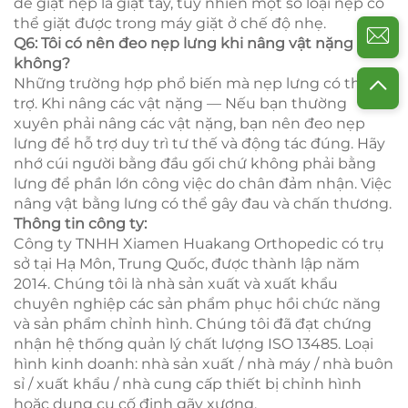
để giặt nẹp là giặt tay, tuy nhiên một số loại nẹp có
thể giặt được trong máy giặt ở chế độ nhẹ.
Q6: Tôi có nên đeo nẹp lưng khi nâng vật nặng
không?
Những trường hợp phổ biến mà nẹp lưng có thể hỗ
trợ. Khi nâng các vật nặng — Nếu bạn thường
xuyên phải nâng các vật nặng, bạn nên đeo nẹp
lưng để hỗ trợ duy trì tư thế và động tác đúng. Hãy
nhớ cúi người bằng đầu gối chứ không phải bằng
lưng để phần lớn công việc do chân đảm nhận. Việc
nâng vật bằng lưng có thể gây đau và chấn thương.
Thông tin công ty:
Công ty TNHH Xiamen Huakang Orthopedic có trụ
sở tại Hạ Môn, Trung Quốc, được thành lập năm
2014. Chúng tôi là nhà sản xuất và xuất khẩu
chuyên nghiệp các sản phẩm phục hồi chức năng
và sản phẩm chỉnh hình. Chúng tôi đã đạt chứng
nhận hệ thống quản lý chất lượng ISO 13485. Loại
hình kinh doanh: nhà sản xuất / nhà máy / nhà buôn
sỉ / xuất khẩu / nhà cung cấp thiết bị chỉnh hình
hoặc dụng cụ cố định gãy xương.