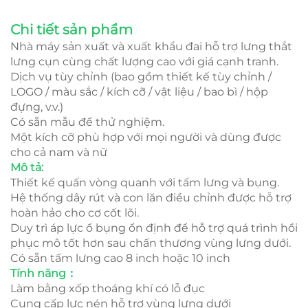
Chi tiết sản phẩm
Nhà máy sản xuất và xuất khẩu đai hỗ trợ lưng thắt
lưng cụn cùng chất lượng cao với giá cạnh tranh.
Dịch vụ tùy chỉnh (bao gồm thiết kế tùy chỉnh /
LOGO / màu sắc / kích cỡ / vật liệu / bao bì / hộp
đựng, v.v.)
Có sẵn mẫu để thử nghiệm.
Một kích cỡ phù hợp với mọi người và dùng được
cho cả nam và nữ
Mô tả:
Thiết kế quấn vòng quanh với tấm lưng và bụng.
Hệ thống dây rút và con lăn điều chỉnh được hỗ trợ
hoàn hảo cho cơ cốt lõi.
Duy trì áp lực ổ bụng ổn định để hỗ trợ quá trình hồi
phục mô tốt hơn sau chấn thương vùng lưng dưới.
Có sẵn tấm lưng cao 8 inch hoặc 10 inch
Tính năng：
Làm bằng xốp thoáng khí có lỗ đục
Cung cấp lực nén hỗ trợ vùng lưng dưới