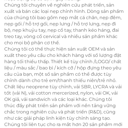
Chúng tôi chuyên về nghiên cứu phát triển, sản
xuất và bán các loại nẹp chỉnh hình. Dòng sản phẩm
của chúng tôi bao gồm nẹp mắt cá chân, nẹp đêm,
nẹp gối / hỗ trợ gối, nẹp lưng / hỗ trợ lưng, nẹp đi
bộ, nẹp khuỷu tay, nẹp cổ tay, thanh kéo háng, đai
treo tay, vòng cổ cervical và nhiều sản phẩm khác
cho mọi bộ phận cơ thể.
Chúng tôi có thể thực hiện sản xuất OEM và sản
xuất theo yêu cầu cho khách hàng với số lượng đặt
hàng tối thiểu thấp. Thiết kế tùy chỉnh /LOGO/ chất
liệu / màu sắc / bao bì / kích cỡ / hộp đựng theo yêu
cầu của bạn, một số sản phẩm có thể được tùy
chỉnh dành cho trẻ em/thanh thiếu niên/trẻ nhỏ.
Chất liệu neoprene tùy chỉnh, vải SBR, LYCRA và vải
tốt (vải N), vải cotton mercerized, nylon, vải OK, vải
OK giả, vải sandwich và các loại khác. Chúng tôi
thúc đẩy phát triển sản phẩm với nền tảng vững
chắc trong nghiên cứu và phát triển (R&D), cũng
như các giải pháp linh kiện tùy chỉnh sáng tạo.
Chúng tôi liên tục cho ra mắt hơn 20 sản phẩm mới