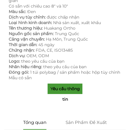
giản
Có sẵn với chiều cao 8" và 10"
Màu sắc:
Đen
Dịch vụ tùy chỉnh:
được chấp nhận
Loại hình kinh doanh:
Nhà sản xuất, xuất khẩu
Tên thương hiệu:
Huakang Ortho
Nguồn gốc sản phẩm:
Trung Quốc
Cảng vận chuyển:
Hạ Môn, Trung Quốc
Thời gian dẫn:
45 ngày
Chứng nhận:
FDA, CE, ISO13485
Dịch vụ:
OEM, ODM
Logo:
theo yêu cầu của bạn
Nhãn hiệu riêng:
theo yêu cầu của bạn
Đóng gói:
1 túi polybag / sản phẩm hoặc hộp tùy chỉnh
Mẫu có sẵn
Yêu cầu thông
tin
Tổng quan
Sản Phẩm Đề Xuất