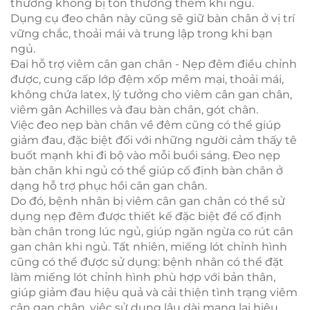
thương không bị tổn thương thêm khi ngủ.
Dụng cụ đeo chân này cũng sẽ giữ bàn chân ở vị trí
vững chắc, thoải mái và trung lập trong khi bạn
ngủ.
Đai hỗ trợ viêm cân gan chân - Nẹp đêm điều chỉnh
được, cung cấp lớp đệm xốp mềm mại, thoải mái,
không chứa latex, lý tưởng cho viêm cân gan chân,
viêm gân Achilles và đau bàn chân, gót chân.
Việc đeo nẹp bàn chân về đêm cũng có thể giúp
giảm đau, đặc biệt đối với những người cảm thấy tê
buốt mạnh khi đi bộ vào mỗi buổi sáng. Đeo nẹp
bàn chân khi ngủ có thể giúp cố định bàn chân ở
dạng hỗ trợ phục hồi cân gan chân.
Do đó, bệnh nhân bị viêm cân gan chân có thể sử
dụng nẹp đêm được thiết kế đặc biệt để cố định
bàn chân trong lúc ngủ, giúp ngăn ngừa co rút cân
gan chân khi ngủ. Tất nhiên, miếng lót chỉnh hình
cũng có thể được sử dụng: bệnh nhân có thể đặt
làm miếng lót chỉnh hình phù hợp với bản thân,
giúp giảm đau hiệu quả và cải thiện tình trạng viêm
cân gan chân, việc sử dụng lâu dài mang lại hiệu