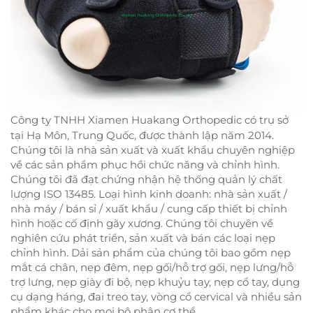
Công ty TNHH Xiamen Huakang Orthopedic có trụ sở
tại Hạ Môn, Trung Quốc, được thành lập năm 2014.
Chúng tôi là nhà sản xuất và xuất khẩu chuyên nghiệp
về các sản phẩm phục hồi chức năng và chỉnh hình.
Chúng tôi đã đạt chứng nhận hệ thống quản lý chất
lượng ISO 13485. Loại hình kinh doanh: nhà sản xuất /
nhà máy / bán sỉ / xuất khẩu / cung cấp thiết bị chỉnh
hình hoặc cố định gãy xương. Chúng tôi chuyên về
nghiên cứu phát triển, sản xuất và bán các loại nẹp
chỉnh hình. Dải sản phẩm của chúng tôi bao gồm nẹp
mắt cá chân, nẹp đêm, nẹp gối/hỗ trợ gối, nẹp lưng/hỗ
trợ lưng, nẹp giày đi bộ, nẹp khuỷu tay, nẹp cổ tay, dụng
cụ dạng háng, đai treo tay, vòng cổ cervical và nhiều sản
phẩm khác cho mọi bộ phận cơ thể.