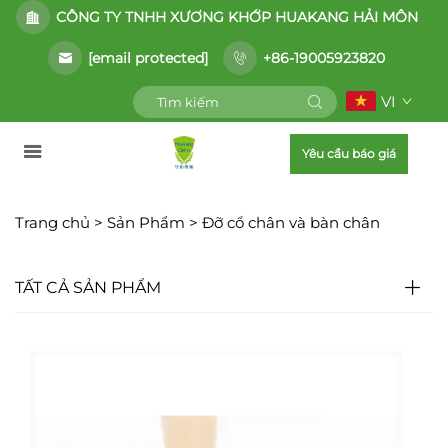
CÔNG TY TNHH XƯƠNG KHỚP HUAKANG HẢI MÔN
[email protected]
+86-19005923820
VI
Yêu cầu báo giá
Trang chủ >
Sản Phẩm
>
Đỡ cổ chân và bàn chân
TẤT CẢ SẢN PHẨM