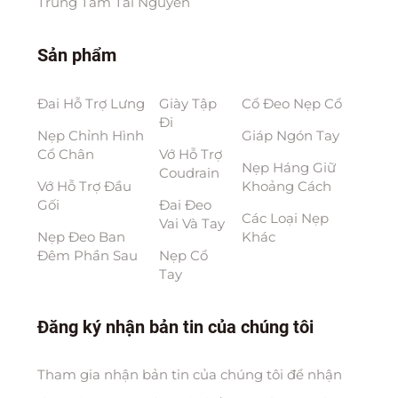
Trung Tâm Tài Nguyên
Sản phẩm
Đai Hỗ Trợ Lưng
Giày Tập
Cổ Đeo Nẹp Cổ
Đi
Nẹp Chỉnh Hình
Giáp Ngón Tay
Cổ Chân
Vớ Hỗ Trợ
Nẹp Háng Giữ
Coudrain
Vớ Hỗ Trợ Đầu
Khoảng Cách
Gối
Đai Đeo
Các Loại Nẹp
Vai Và Tay
Nẹp Đeo Ban
Khác
Đêm Phần Sau
Nẹp Cổ
Tay
Đăng ký nhận bản tin của chúng tôi
Tham gia nhận bản tin của chúng tôi để nhận