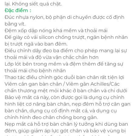
lại. Không siết quá chặt.
Đặc điểm：
Đúc nhựa nylon, bộ phận di chuyển được cố định
bằng vít.
Đệm xốp dập nóng khá mềm và thoải mái
Đế giày có vải silicon chống trượt, ngăn bệnh nhân
bị trượt ngã vào ban đêm.
Điều chỉnh dây đeo ba điểm cho phép mang lại sự
thoải mái và độ vừa vặn chắc chắn hơn
Lớp lót bên trong mềm và đệm thêm để tăng sự
thoải mái cho bệnh nhân
Thao tác điều chỉnh góc duỗi bàn chân rất tiện lợi
Viêm cân gan bàn chân / Viêm gân Achilles/Các
chấn thương mệt mỏi khác ở bàn chân và chi dưới
Bảo vệ mắt cá này, còn được gọi là dụng cụ chỉnh
hình liệt cơ nâng bàn chân, nẹp đêm hỗ trợ cân gan
bàn chân, dụng cụ cố định mắt cá, và dụng cụ
chỉnh hình đeo chân chống bong gân.
Nẹp mắt cá hỗ trợ bàn chân lý tưởng khi dùng ban
đêm, giúp giảm áp lực gót chân và bảo vệ vùng bị