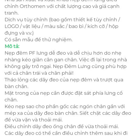
chỉnh Orthomen với chất lượng cao và giá cạnh
tranh.
Dịch vụ tùy chỉnh (bao gồm thiết kế tùy chỉnh /
LOGO / vật liệu / màu sắc / bao bì / kích cỡ / hộp
đựng và v.v.)
Có sẵn mẫu để thử nghiệm.
Mô tả:
Nẹp đêm PF lưng dễ đeo và dễ chịu hơn do nhẹ
nhàng kéo giãn cân gan chân. Việc đi lại trong nhà
không gây trở ngại. Nẹp Đêm Lưng cũng phù hợp
với cả chân trái và chân phải!
Tháo lỏng các dây đeo của nẹp đêm và trượt qua
bàn chân.
Mặt trong của nẹp cần được đặt sát phía lưng cổ
chân.
Kéo nẹp sao cho phần gốc các ngón chân gần với
mép xa của dây đeo bàn chân. Siết chặt các dây đeo
để vừa vặn và thoải mái.
Điều chỉnh dây đeo ống chân để vừa thoải mái.
Các dây đeo có thể cần điều chỉnh thêm sau khi đi