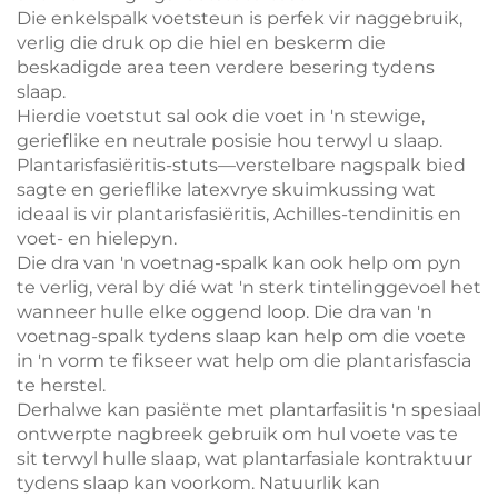
Die enkelspalk voetsteun is perfek vir naggebruik,
verlig die druk op die hiel en beskerm die
beskadigde area teen verdere besering tydens
slaap.
Hierdie voetstut sal ook die voet in 'n stewige,
gerieflike en neutrale posisie hou terwyl u slaap.
Plantarisfasiëritis-stuts—verstelbare nagspalk bied
sagte en gerieflike latexvrye skuimkussing wat
ideaal is vir plantarisfasiëritis, Achilles-tendinitis en
voet- en hielepyn.
Die dra van 'n voetnag-spalk kan ook help om pyn
te verlig, veral by dié wat 'n sterk tintelinggevoel het
wanneer hulle elke oggend loop. Die dra van 'n
voetnag-spalk tydens slaap kan help om die voete
in 'n vorm te fikseer wat help om die plantarisfascia
te herstel.
Derhalwe kan pasiënte met plantarfasiitis 'n spesiaal
ontwerpte nagbreek gebruik om hul voete vas te
sit terwyl hulle slaap, wat plantarfasiale kontraktuur
tydens slaap kan voorkom. Natuurlik kan