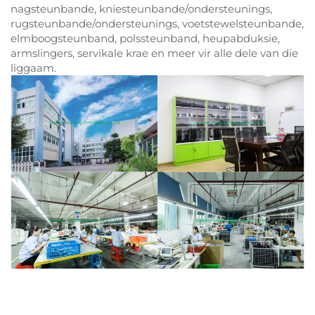
nagsteunbande, kniesteunbande/ondersteunings,
rugsteunbande/ondersteunings, voetstewelsteunbande,
elmboogsteunband, polssteunband, heupabduksie,
armslingers, servikale krae en meer vir alle dele van die
liggaam.