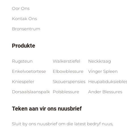
Oor Ons
Kontak Ons
Bronsentrum
Produkte
Rugsteun
Walkerstiefel
Neckkraag
Enkelvoetortese
Elbowblessure
Vinger Spleen
Kniespeler
Skouerspensies
Heupabduksiebles
Dorsaalslaanspalk
Polsblessure
Ander Blessures
Teken aan vir ons nuusbrief
Sluit by ons nuusbrief om die latest bedryf nuus,