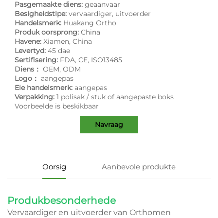
Pasgemaakte diens:
geaanvaar
Besigheidstipe:
vervaardiger, uitvoerder
Handelsmerk:
Huakang Ortho
Produk oorsprong:
China
Havene:
Xiamen, China
Levertyd:
45 dae
Sertifisering:
FDA, CE, ISO13485
Diens：
OEM, ODM
Logo：
aangepas
Eie handelsmerk:
aangepas
Verpakking:
1 polisak / stuk of aangepaste boks
Voorbeelde is beskikbaar
Navraag
Oorsig
Aanbevole produkte
Produkbesonderhede
Vervaardiger en uitvoerder van Orthomen