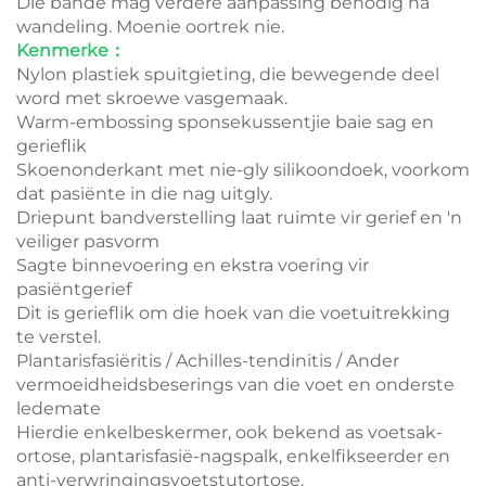
Die bande mag verdere aanpassing benodig na
wandeling. Moenie oortrek nie.
Kenmerke：
Nylon plastiek spuitgieting, die bewegende deel
word met skroewe vasgemaak.
Warm-embossing sponsekussentjie baie sag en
gerieflik
Skoenonderkant met nie-gly silikoondoek, voorkom
dat pasiënte in die nag uitgly.
Driepunt bandverstelling laat ruimte vir gerief en 'n
veiliger pasvorm
Sagte binnevoering en ekstra voering vir
pasiëntgerief
Dit is gerieflik om die hoek van die voetuitrekking
te verstel.
Plantarisfasiëritis / Achilles-tendinitis / Ander
vermoeidheidsbeserings van die voet en onderste
ledemate
Hierdie enkelbeskermer, ook bekend as voetsak-
ortose, plantarisfasië-nagspalk, enkelfikseerder en
anti-verwringingsvoetstutortose.