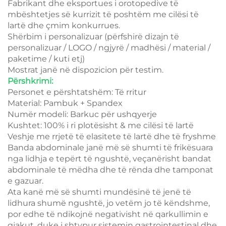
Fabrikant dhe eksportues i orotopedive të
mbështetjes së kurrizit të poshtëm me cilësi të
lartë dhe çmim konkurrues.
Shërbim i personalizuar (përfshirë dizajn të
personalizuar / LOGO / ngjyrë / madhësi / material /
paketime / kuti etj)
Mostrat janë në dispozicion për testim.
Përshkrimi:
Personet e përshtatshëm: Të rritur
Material: Pambuk + Spandex
Numër modeli: Barkuc për ushqyerje
Kushtet: 100% i ri plotësisht & me cilësi të lartë
Veshje me rrjetë të elasitete të lartë dhe të fryshme
Banda abdominale janë më së shumti të frikësuara
nga lidhja e tepërt të ngushtë, veçanërisht bandat
abdominale të mëdha dhe të rënda dhe tamponat
e gazuar.
Ata kanë më së shumti mundësinë të jenë të
lidhura shumë ngushtë, jo vetëm jo të këndshme,
por edhe të ndikojnë negativisht në qarkullimin e
gjakut, duke i shtypur sistemin gastrointestinal dhe