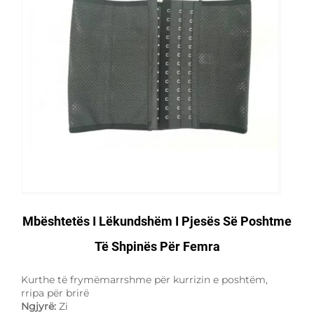
Mbështetës I Lëkundshëm I Pjesës Së Poshtme
Të Shpinës Për Femra
Kurthe të frymëmarrshme për kurrizin e poshtëm,
rripa për brirë
Ngjyrë:
Zi