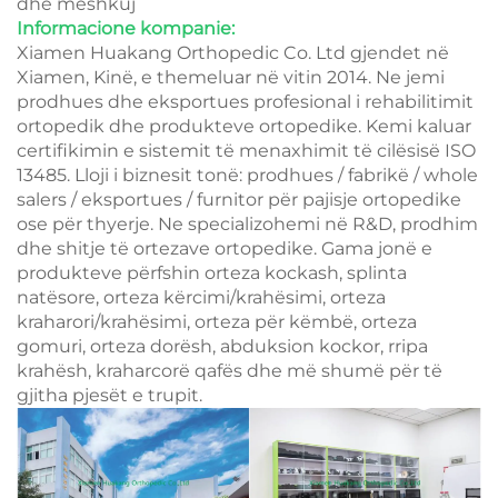
dhe meshkuj
Informacione kompanie:
Xiamen Huakang Orthopedic Co. Ltd gjendet në
Xiamen, Kinë, e themeluar në vitin 2014. Ne jemi
prodhues dhe eksportues profesional i rehabilitimit
ortopedik dhe produkteve ortopedike. Kemi kaluar
certifikimin e sistemit të menaxhimit të cilësisë ISO
13485. Lloji i biznesit tonë: prodhues / fabrikë / whole
salers / eksportues / furnitor për pajisje ortopedike
ose për thyerje. Ne specializohemi në R&D, prodhim
dhe shitje të ortezave ortopedike. Gama jonë e
produkteve përfshin orteza kockash, splinta
natësore, orteza kërcimi/krahësimi, orteza
kraharori/krahësimi, orteza për këmbë, orteza
gomuri, orteza dorësh, abduksion kockor, rripa
krahësh, kraharcorë qafës dhe më shumë për të
gjitha pjesët e trupit.