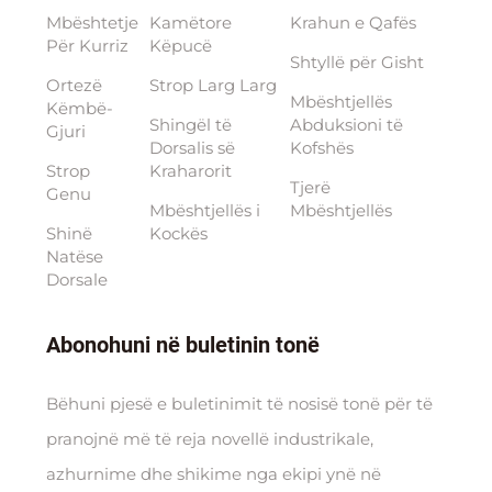
Mbështetje
Kamëtore
Krahun e Qafës
Për Kurriz
Këpucë
Shtyllë për Gisht
Ortezë
Strop Larg Larg
Mbështjellës
Këmbë-
Shingël të
Abduksioni të
Gjuri
Dorsalis së
Kofshës
Strop
Kraharorit
Tjerë
Genu
Mbështjellës i
Mbështjellës
Shinë
Kockës
Natëse
Dorsale
Abonohuni në buletinin tonë
Bëhuni pjesë e buletinimit të nosisë tonë për të
pranojnë më të reja novellë industrikale,
azhurnime dhe shikime nga ekipi ynë në