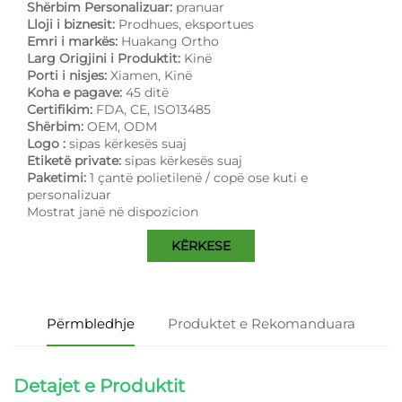
Shërbim Personalizuar:
pranuar
Lloji i biznesit:
Prodhues, eksportues
Emri i markës:
Huakang Ortho
Larg Origjini i Produktit:
Kinë
Porti i nisjes:
Xiamen, Kinë
Koha e pagave:
45 ditë
Certifikim:
FDA, CE, ISO13485
Shërbim:
OEM, ODM
Logo :
sipas kërkesës suaj
Etiketë private:
sipas kërkesës suaj
Paketimi:
1 çantë polietilenë / copë ose kuti e
personalizuar
Mostrat janë në dispozicion
KËRKESE
Përmbledhje
Produktet e Rekomanduara
Detajet e Produktit