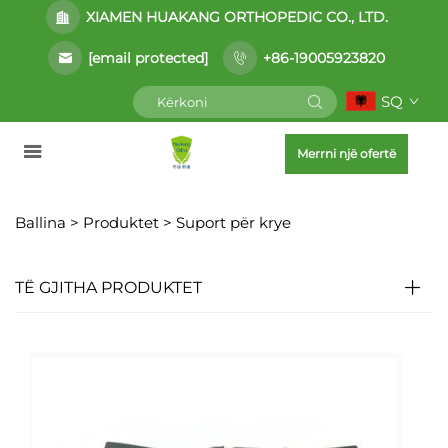
XIAMEN HUAKANG ORTHOPEDIC CO., LTD.
[email protected]
+86-19005923820
SQ
Merrni një ofertë
Ballina >
Produktet
>
Suport për krye
TË GJITHA PRODUKTET