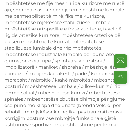
mbështetëse me fije mesh, rripa kurrizore me rrjetë
ajri, shpreha elastike për pjesën e poshtme lumbale
me permeabilitet të mirë, fiksime kurrizore,
mbështetëse mjekësore stabilizuese lumbale,
mbështetëse ortopedike e fortë kurrizore, tavolinë
rigide ortezike kurrizore, mbështetëse ortezike për
pjesën e poshtme të kurrizit, mbështetëse
stabilizuese lumbale dhe rrip mbështetës,
mbështetëse industriale lumbale për punë ose
gjumë, ortozë / rripe / splinta / stabilizatorë /
imobilizatorë / manikët / shpreha / mbështjellësa /
bandazh / mbajtës kapakësh / padë / kompresion /
mbrapsht / mbrojtje / krahë mbrojtës / mbështetës
posturi / mbështetëse lumbale / pillow-kurriz / rrip
lombo-sakral / mbështetëse kurrizi / mbështetëse
spinales / mbështetëse zbutëse dhimbje për gjumë
ose punë me kllapa dhe unaza (brenda Velcro) për
rehabilitim mjekësor kirurgjikal pas traumatizmave,
korrigjim posture ose mbrojtje funksionale gjatë
ushtrimeve sportive, të përshtatshme për femra