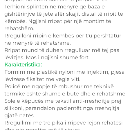
Tërhiqni splintën në mënyrë që baza e
gishtërinjve të jetë afër skajit distal të rripit të
këmbës. Ngjisni rripat për një montim të
rehatshëm.
Rregulloni rripin e këmbës për t'u përshtatur
në mënyrë të rehatshme.
Rripat mund të duhen rregulluar më tej pas
lëvizjes. Mos i ngjisni shumë fort.
Karakteristika:
Formim me plastikë nyloni me injektim, pjesa
lëvizëse fiksitet me vegla viti.
Policë me ngopje të mbushur me teknikë
termike është shumë e butë dhe e rehatshme
Sole e këpucës me tekstil anti-rreshqitje prej
silikoni, parandalon pacientët nga rreshqitja
gjatë natës.
Rregullimi me tre pika i rripeve lejon rehatësi
dhe një montim më të sigurt