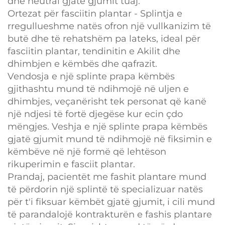
dhe neutral gjatë gjumit tuaj.
Ortezat për fasciitin plantar - Splintja e
rregullueshme natës ofron një vullkanizim të
butë dhe të rehatshëm pa lateks, ideal për
fasciitin plantar, tendinitin e Akilit dhe
dhimbjen e këmbës dhe qafrazit.
Vendosja e një splinte prapa këmbës
gjithashtu mund të ndihmojë në uljen e
dhimbjes, veçanërisht tek personat që kanë
një ndjesi të fortë djegëse kur ecin çdo
mëngjes. Veshja e një splinte prapa këmbës
gjatë gjumit mund të ndihmojë në fiksimin e
këmbëve në një formë që lehtëson
rikuperimin e fasciit plantar.
Prandaj, pacientët me fashit plantare mund
të përdorin një splintë të specializuar natës
për t'i fiksuar këmbët gjatë gjumit, i cili mund
të parandalojë kontrakturën e fashis plantare