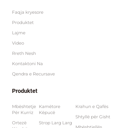
Faqja kryesore
Produktet
Lajme
Video
Rreth Nesh
Kontaktoni Na
Qendra e Rесursave
Produktet
Mbështetje
Kamëtore
Krahun e Qafës
Për Kurriz
Këpucë
Shtyllë për Gisht
Ortezë
Strop Larg Larg
Mbështjellës