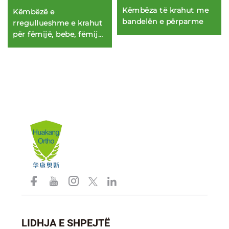
Këmbëza të krahut me
Këmbëzë e
bandelën e përparme
rregullueshme e krahut
për fëmijë, bebe, fëmijë
të vegjël & kujdesje
shëndetësore për fëmijë
LIDHJA E SHPEJTË