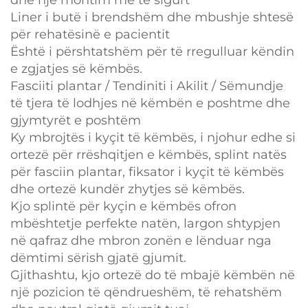
Liner i butë i brendshëm dhe mbushje shtesë
për rehatësinë e pacientit
Është i përshtatshëm për të rregulluar këndin
e zgjatjes së këmbës.
Fasciiti plantar / Tendiniti i Akilit / Sëmundje
të tjera të lodhjes në këmbën e poshtme dhe
gjymtyrët e poshtëm
Ky mbrojtës i kyçit të këmbës, i njohur edhe si
ortezë për rrëshqitjen e këmbës, splint natës
për fasciin plantar, fiksator i kyçit të këmbës
dhe ortezë kundër zhytjes së këmbës.
Kjo splintë për kyçin e këmbës ofron
mbështetje perfekte natën, largon shtypjen
në qafraz dhe mbron zonën e lënduar nga
dëmtimi sërish gjatë gjumit.
Gjithashtu, kjo ortezë do të mbajë këmbën në
një pozicion të qëndrueshëm, të rehatshëm