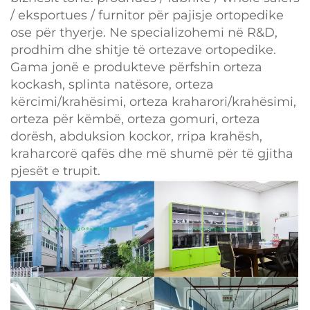
/ eksportues / furnitor për pajisje ortopedike
ose për thyerje. Ne specializohemi në R&D,
prodhim dhe shitje të ortezave ortopedike.
Gama jonë e produkteve përfshin orteza
kockash, splinta natësore, orteza
kërcimi/krahësimi, orteza kraharori/krahësimi,
orteza për këmbë, orteza gomuri, orteza
dorësh, abduksion kockor, rripa krahësh,
kraharcorë qafës dhe më shumë për të gjitha
pjesët e trupit.