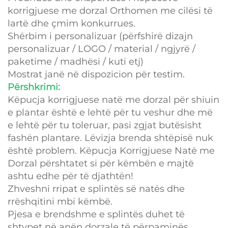
korrigjuese me dorzal Orthomen me cilësi të
lartë dhe çmim konkurrues.
Shërbim i personalizuar (përfshirë dizajn
personalizuar / LOGO / material / ngjyrë /
paketime / madhësi / kuti etj)
Mostrat janë në dispozicion për testim.
Përshkrimi:
Këpucja korrigjuese natë me dorzal për shiuin
e plantar është e lehtë për tu veshur dhe më
e lehtë për tu toleruar, pasi zgjat butësisht
fashën plantare. Lëvizja brenda shtëpisë nuk
është problem. Këpucja Korrigjuese Natë me
Dorzal përshtatet si për këmbën e majtë
ashtu edhe për të djathtën!
Zhveshni rripat e splintës së natës dhe
rrëshqitini mbi këmbë.
Pjesa e brendshme e splintës duhet të
shtypet në anën dorzale të përpaminës.