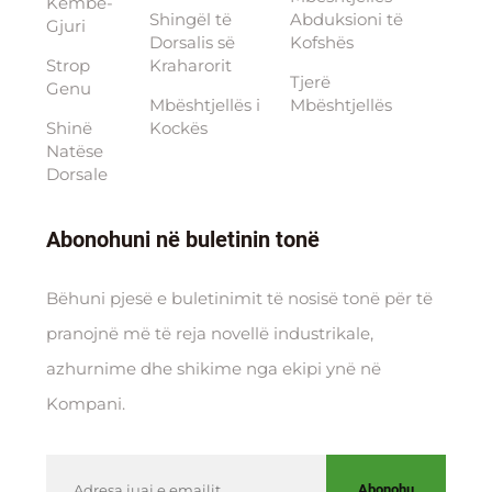
Këmbë-
Shingël të
Abduksioni të
Gjuri
Dorsalis së
Kofshës
Strop
Kraharorit
Tjerë
Genu
Mbështjellës i
Mbështjellës
Shinë
Kockës
Natëse
Dorsale
Abonohuni në buletinin tonë
Bëhuni pjesë e buletinimit të nosisë tonë për të
pranojnë më të reja novellë industrikale,
azhurnime dhe shikime nga ekipi ynë në
Kompani.
Abonohu