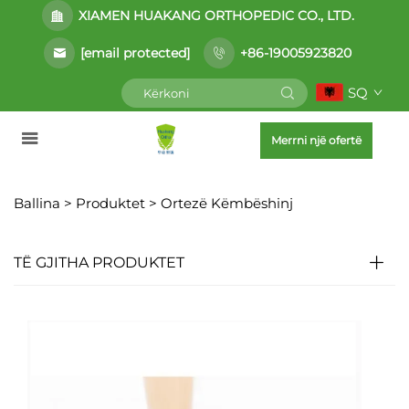
XIAMEN HUAKANG ORTHOPEDIC CO., LTD.
[email protected]
+86-19005923820
SQ
Merrni një ofertë
Ballina >
Produktet
>
Ortezë Këmbëshinj
TË GJITHA PRODUKTET