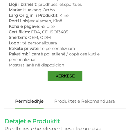
Lloji i biznesit:
prodhues, eksportues
Marka:
Huakang Ortho
Larg Origjini i Produktit:
Kinë
Porti i nisjes:
Xiamen, Kinë
Koha e pagave:
45 ditë
Certifikim:
FDA, CE, ISO13485
Shërbim:
OEM, ODM
Logo :
të personalizuara
Etiketë private:
të personalizuara
Paketimi:
1 çantë polietilenë / copë ose kuti e
personalizuar
Mostrat janë në dispozicion
KËRKESE
Përmbledhje
Produktet e Rekomanduara
Detajet e Produktit
Prodhues dhe eksportues i këpucëve