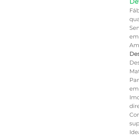
De
Fáb
qua
Ser
emb
Amo
Des
Des
Mat
Par
em 
Imo
dir
Con
sup
Ide