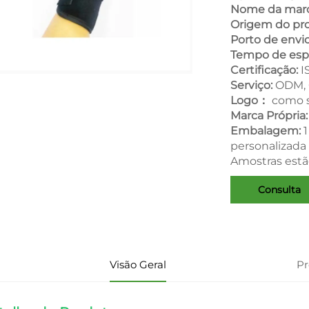
Nome da mar
Origem do pr
Porto de envi
Tempo de esp
Certificação:
I
Serviço:
ODM,
Logo：
como s
Marca Própria
Embalagem:
1
personalizada
Amostras estã
Consulta
Visão Geral
P