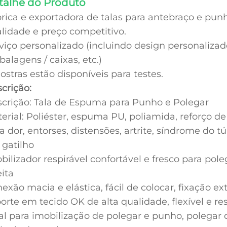
talhe do Produto
rica e exportadora de talas para antebraço e pu
lidade e preço competitivo.
viço personalizado (incluindo design personalizad
alagens / caixas, etc.)
stras estão disponíveis para testes.
crição:
crição: Tala de Espuma para Punho e Polegar
erial: Poliéster, espuma PU, poliamida, reforço de
a dor, entorses, distensões, artrite, síndrome do 
gatilho
bilizador respirável confortável e fresco para pol
eita
exão macia e elástica, fácil de colocar, fixação 
orte em tecido OK de alta qualidade, flexível e re
al para imobilização de polegar e punho, polegar d