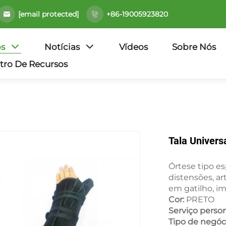
[email protected]
+86-19005923820
os
Notícias
Vídeos
Sobre Nós
tro De Recursos
Tala Univers
Órtese tipo es
distensões, ar
em gatilho, i
Cor:
PRETO
Serviço perso
Tipo de negóc