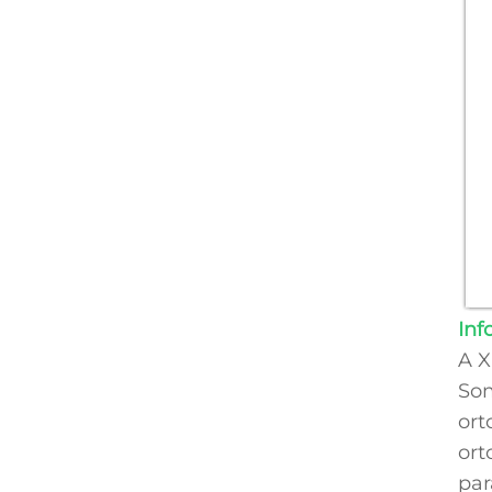
In
A X
Som
ort
ort
par