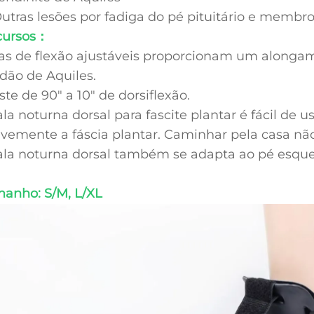
Outras lesões por fadiga do pé pituitário e membro
cursos：
as de flexão ajustáveis proporcionam um alongam
dão de Aquiles.
ste de 90" a 10" de dorsiflexão.
ala noturna dorsal para fascite plantar é fácil de us
vemente a fáscia plantar. Caminhar pela casa n
ala noturna dorsal também se adapta ao pé esquer
anho: S/M, L/XL