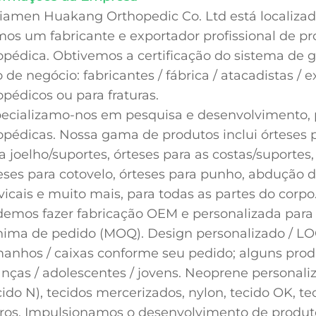
iamen Huakang Orthopedic Co. Ltd está localiza
os um fabricante e exportador profissional de pr
opédica. Obtivemos a certificação do sistema de 
o de negócio: fabricantes / fábrica / atacadistas /
opédicos ou para fraturas.
ecializamo-nos em pesquisa e desenvolvimento, 
opédicas. Nossa gama de produtos inclui órteses pa
a joelho/suportes, órteses para as costas/suportes
eses para cotovelo, órteses para punho, abdução do
vicais e muito mais, para todas as partes do corpo
emos fazer fabricação OEM e personalizada para
ima de pedido (MOQ). Design personalizado / LOG
anhos / caixas conforme seu pedido; alguns prod
anças / adolescentes / jovens. Neoprene personal
cido N), tecidos mercerizados, nylon, tecido OK, te
ros. Impulsionamos o desenvolvimento de produ