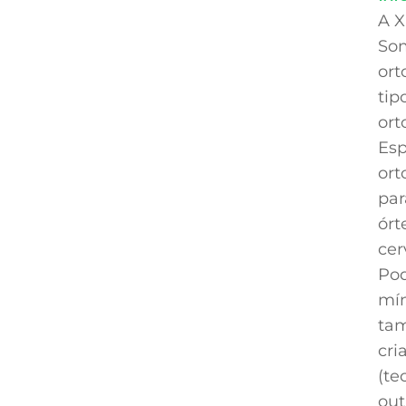
A X
Som
ort
tip
ort
Esp
ort
par
órt
cer
Pod
mín
tam
cri
(te
out