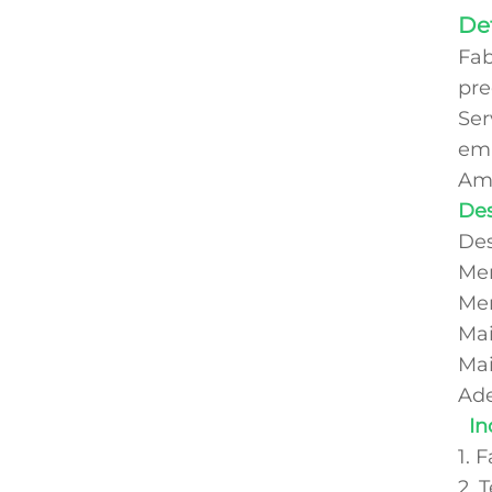
De
Fab
pre
Ser
emb
Amo
Des
Des
Men
Men
Mai
Mai
Ade
In
1. 
2. 