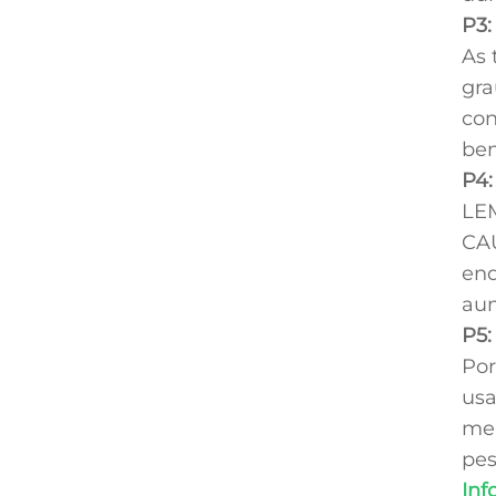
P3:
As 
gra
con
bem
P4:
LE
CAU
enq
aum
P5:
Por
usa
mel
pes
Inf