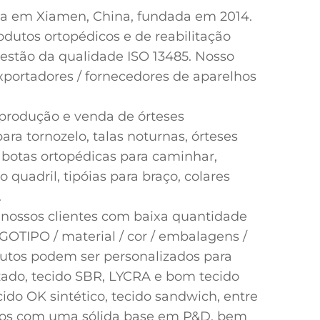
da em Xiamen, China, fundada em 2014.
odutos ortopédicos e de reabilitação
gestão da qualidade ISO 13485. Nosso
 exportadores / fornecedores de aparelhos
produção e venda de órteses
ra tornozelo, talas noturnas, órteses
, botas ortopédicas para caminhar,
 quadril, tipóias para braço, colares
.
 nossos clientes com baixa quantidade
OTIPO / material / cor / embalagens /
utos podem ser personalizados para
izado, tecido SBR, LYCRA e bom tecido
cido OK sintético, tecido sandwich, entre
tos com uma sólida base em P&D, bem