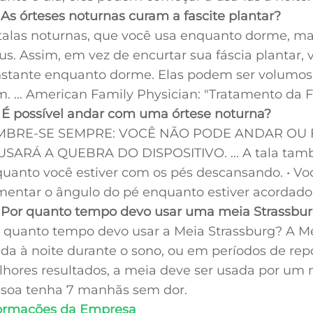
 As órteses noturnas curam a fascite plantar?
talas noturnas, que você usa enquanto dorme, 
us. Assim, em vez de encurtar sua fáscia plant
stante enquanto dorme. Elas podem ser volumo
. ... American Family Physician: "Tratamento da F
 É possível andar com uma órtese noturna?
MBRE-SE SEMPRE: VOCÊ NÃO PODE ANDAR OU FI
SARÁ A QUEBRA DO DISPOSITIVO. ... A tala tamb
uanto você estiver com os pés descansando. • Você
entar o ângulo do pé enquanto estiver acordado
 Por quanto tempo devo usar uma meia Strassbu
 quanto tempo devo usar a Meia Strassburg? A Mei
da à noite durante o sono, ou em períodos de rep
hores resultados, a meia deve ser usada por um m
soa tenha 7 manhãs sem dor.
ormações da Empresa