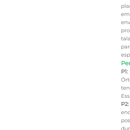
pla
em 
env
pro
tal
par
esp
Pe
P1:
Órt
ten
Ess
P2:
enq
pos
dur