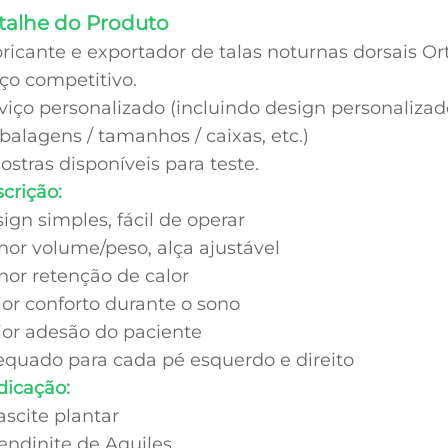
talhe do Produto
ricante e exportador de talas noturnas dorsais O
ço competitivo.
viço personalizado (incluindo design personalizado
alagens / tamanhos / caixas, etc.)
stras disponíveis para teste.
crição:
ign simples, fácil de operar
or volume/peso, alça ajustável
or retenção de calor
or conforto durante o sono
or adesão do paciente
quado para cada pé esquerdo e direito
dicação:
Fascite plantar
Tendinite de Aquiles