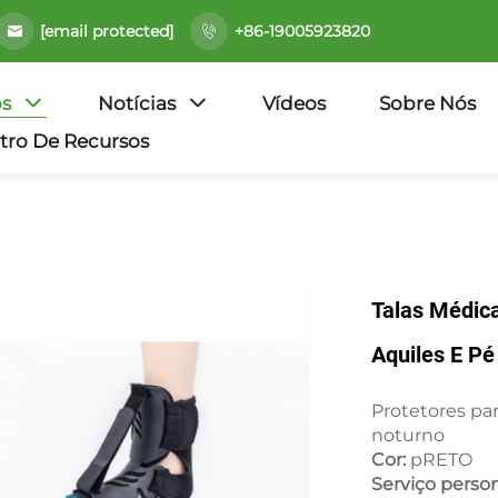
[email protected]
+86-19005923820
os
Notícias
Vídeos
Sobre Nós
tro De Recursos
Talas Médica
Aquiles E Pé
Protetores par
noturno
Cor:
pRETO
Serviço perso