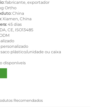
io:
fabricante, exportador
g Ortho
oduto:
China
o:
Xiamen, China
era:
45 dias
DA, CE, ISO13485
 ODM
alizado
:
personalizado
 saco plástico/unidade ou caixa
o disponíveis
rodutos Recomendados