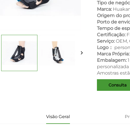
Tipo de negóc
Marca:
Huakan
Origem do pr
Porto de envi
Tempo de esp
Certificação:
F
Serviço:
OEM,
Logo：
person
Marca Própria
Embalagem:
1
personalizada
Amostras estã
Consulta
Visão Geral
P