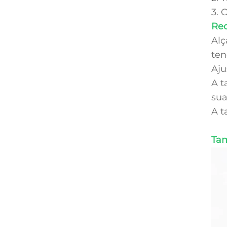
3. 
Re
Alç
ten
Aju
A t
sua
A t
Tam