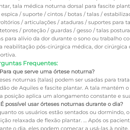
ntar, tala médica noturna dorsal para fascite planta
espica / suporte / cintos / botas / talas / estabiliz
oltórios / articulações / ataduras / suportes para
tetores / proteção / guardas / gesso / talas postura
as para alívio da dor durante o sono ou trabalho co
a reabilitação pós-cirúrgica médica, dor cirúrgica
ortiva.
rguntas Frequentes:
 Para que serve uma órtese noturna?
eses noturnas (talas) podem ser usadas para trat
dão de Aquiles e fascite plantar. A tala mantém
a posição aplica um alongamento constante e suav
 É possível usar órteses noturnas durante o dia?
uanto os usuários estão sentados ou dormindo, 
ição relaxada de flexão plantar. ... Após os paci
ante o dia, eles podem começar a usá-las à noite.