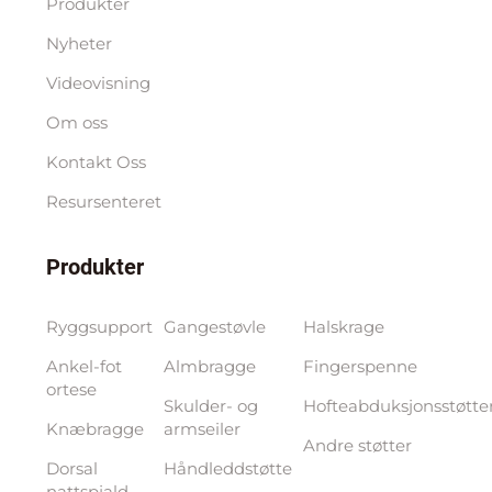
Produkter
Nyheter
Videovisning
Om oss
Kontakt Oss
Resursenteret
Produkter
Ryggsupport
Gangestøvle
Halskrage
Ankel-fot
Almbragge
Fingerspenne
ortese
Skulder- og
Hofteabduksjonsstøtte
Knæbragge
armseiler
Andre støtter
Dorsal
Håndleddstøtte
nattspjald