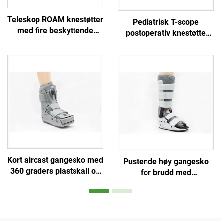
Teleskop ROAM knestøtter
Pediatrisk T-scope
med fire beskyttende
postoperativ knestøtte
stropper, tilpassede
med patellastabilisering
ortopediske støtter,
produsent
Kort aircast gangesko med
Pustende høy gangesko
360 graders plastskall og
for brudd med
dobbel ballong innepute
aluminiumsstiver og
luftnett-skum