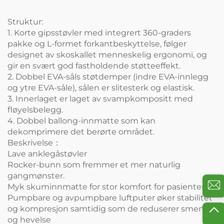
Struktur:
1.
Korte gipsstøvler
med integrert 360-graders
pakke og L-formet forkantbeskyttelse, følger
designet av skoskallet menneskelig ergonomi, og
gir en svært god fastholdende støtteeffekt.
2. Dobbel EVA-såls støtdemper (indre EVA-innlegg
og ytre EVA-såle), sålen er slitesterk og elastisk.
3. Innerlaget er laget av svampkompositt med
fløyelsbelegg.
4. Dobbel ballong-innmatte som kan
dekomprimere det berørte området.
Beskrivelse：
Lave anklegåstøvler
Rocker-bunn som fremmer et mer naturlig
gangmønster.
Myk skuminnmatte for stor komfort for pasienten
Pumpbare og avpumpbare luftputer øker stabilitet
og kompresjon samtidig som de reduserer smerte
og hevelse