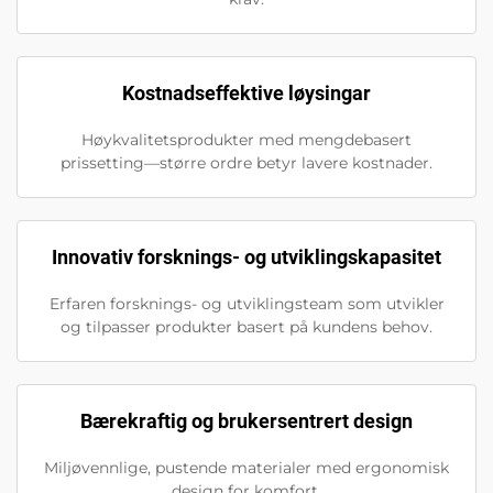
Kostnadseffektive løysingar
Høykvalitetsprodukter med mengdebasert
prissetting—større ordre betyr lavere kostnader.
Innovativ forsknings- og utviklingskapasitet
Erfaren forsknings- og utviklingsteam som utvikler
og tilpasser produkter basert på kundens behov.
Bærekraftig og brukersentrert design
Miljøvennlige, pustende materialer med ergonomisk
design for komfort.