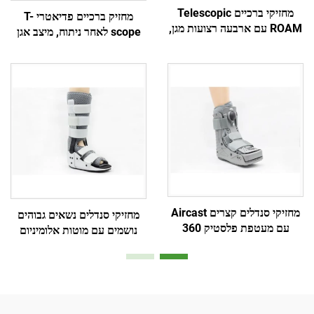
מחזיקי ברכיים Telescopic
מחזיק ברכיים פדיאטרי T-
ROAM עם ארבעה רצועות מגן,
scope לאחר ניתוח, מיצב אגן
יצרן מותג לפי תיאום אישי
מחזיקי סנדלים קצרים Aircast
מחזיקי סנדלים נשאים גבוהים
עם מעטפת פלסטיק 360
נושמים עם מוטות אלומיניום
מעלות ובלון כפול פנימי
ופושז עם רשת אויר