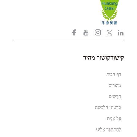
קישורקושור מהיר
דף הבית
מוצרים
חֲדָשִים
סרטוני הלבשה
עַל אָמַת
לְהִתְחַבֵּר אֵלֵינוּ