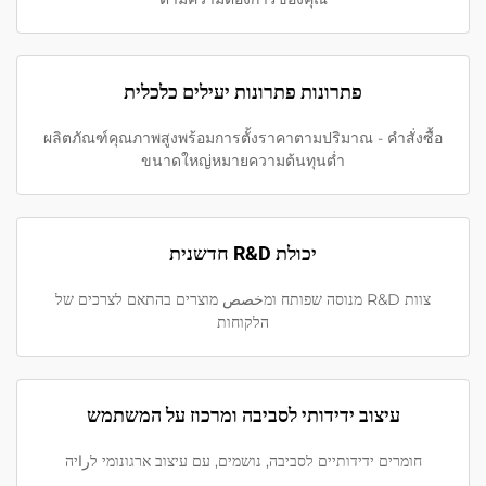
פתרונות פתרונות יעילים כלכלית
ผลิตภัณฑ์คุณภาพสูงพร้อมการตั้งราคาตามปริมาณ - คำสั่งซื้อ
ขนาดใหญ่หมายความต้นทุนต่ำ
יכולת R&D חדשנית
צוות R&D מנוסה שפותח ומخصص מוצרים בהתאם לצרכים של
הלקוחות
עיצוב ידידותי לסביבה ומרכוז על המשתמש
חומרים ידידותיים לסביבה, נושמים, עם עיצוב ארגונומי לراיה