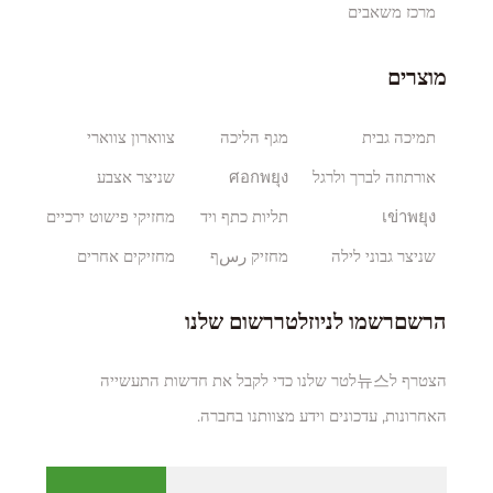
מרכז משאבים
מוצרים
תמיכה גבית
מגף הליכה
צווארון צווארי
אורתוזה לברך ולרגל
ศอกพยุง
שניצר אצבע
เข่าพยุง
תליות כתף ויד
מחזיקי פישוט ירכיים
שניצר גבוני לילה
מחזיק رسף
מחזיקים אחרים
הרשםרשמו לניוזלטררשום שלנו
הצטרף ל뉴스לטר שלנו כדי לקבל את חדשות התעשייה
האחרונות, עדכונים וידע מצוותנו בחברה.