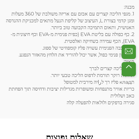
מבנה:
1.
מגפי הליכה קצרים עם אבזם
עם אריזה משולבת של 360 מעלות
ומגן קדמי בצורת L, העיצוב של קליפת הנעל מתאים למכניקת ההנדסה
האנושית, ותאום התמיכה הקבועה טוב ביותר.
2. כף כפולה עם בליטת EVA (כפית פנימית מ-EVA וכף חיצונית מ-
EVA), הכף עמידה בשחיקה ואלסטית.
3. השכבה הפנימית עשויה פליז קומפוזיטי של ספוג.
4. כבלון פנימי כפול, אשר יכול להוריד את הלחץ מהאזור הנפגע.
תֵאוּר:
מגפי הליכה קצרים לברך
תחתית רוקר תורמת לדפוס הליכה טבעי יותר.
תклад פליז רך לراיה מירבית למטופל
כריות אוויר מתנפחות ומשופרות מגדילות יציבות ודחיסה תוך הפחתת
כאב ושלולית
סגירה בדפקים ולולאות להפעלה קלה
שאלות נפוצות