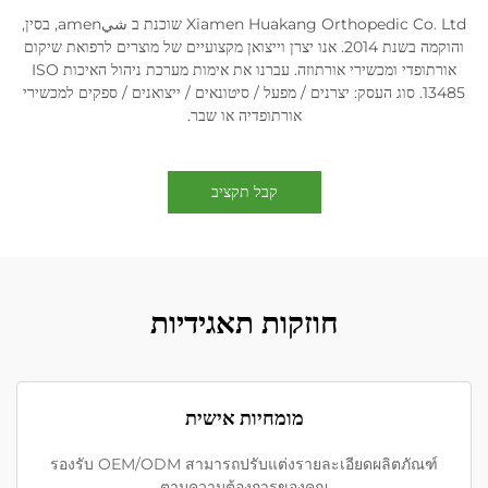
Xiamen Huakang Orthopedic Co. Ltd שוכנת ב شيamen, בסין,
והוקמה בשנת 2014. אנו יצרן וייצואן מקצועיים של מוצרים לרפואת שיקום
אורתופדי ומכשירי אורתוזה. עברנו את אימות מערכת ניהול האיכות ISO
13485. סוג העסק: יצרנים / מפעל / סיטונאים / ייצואנים / ספקים למכשירי
אורתופדיה או שבר.
קבל תקציב
חוזקות תאגידיות
מומחיות אישית
รองรับ OEM/ODM สามารถปรับแต่งรายละเอียดผลิตภัณฑ์
ตามความต้องการของคุณ