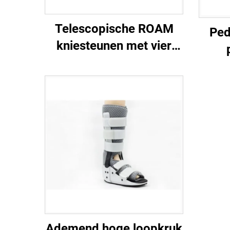
Telescopische ROAM
Ped
kniesteunen met vier
beschermende banden,
aangepaste
pa
orthopedische steunen,
fabrikant
Ademend hoge loopkruk