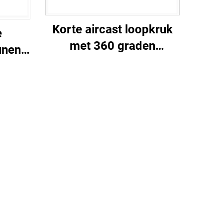
Korte aircast loopkruk
e
met 360 graden
unen
kunststof behuizing en
ROM-
dubbele ballon
oor
binnenbladder
e
e