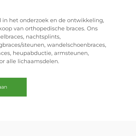
d in het onderzoek en de ontwikkeling,
koop van orthopedische braces. Ons
lbraces, nachtsplints,
ugbraces/steunen, wandelschoenbraces,
aces, heupabductie, armsteunen,
r alle lichaamsdelen.
aan