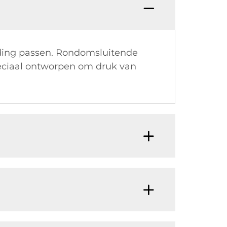
V: Hoe
leding passen. Rondomsluitende
peciaal ontworpen om druk van