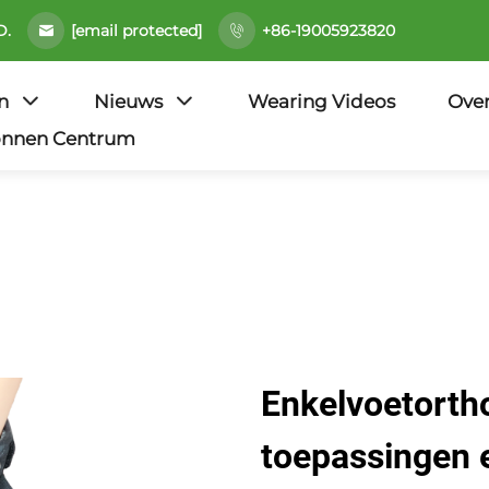
[email protected]
D.
+86-19005923820
n
Nieuws
Wearing Videos
Ove
onnen Centrum
Enkelvoetorth
toepassingen e