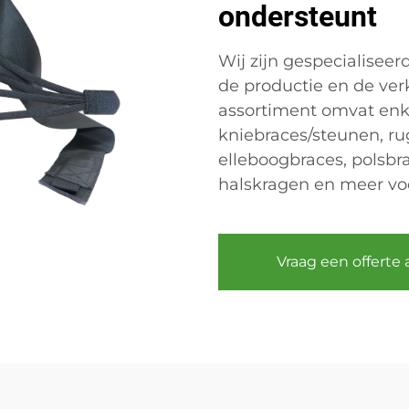
ondersteunt
Wij zijn gespecialiseer
de productie en de ver
assortiment omvat enke
kniebraces/steunen, r
elleboogbraces, polsbr
halskragen en meer voo
Vraag een offerte 