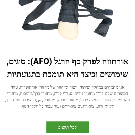
אורתוזה לפרק כף הרגל (AFO): סוגים,
שימושים וכיצד היא תומכת בתנועתיות
אנו מתמחים במחקר ופיתוח, ייצור ומיחזור של מחזורי אורתופדיה. טווח
המוצרים שלנו כולל מחזורי גידים, סנדלי לילה, מחזורי ברך/תומכות, מחזורי
גב/תומכות, מחזורי נעילה לרגל, מחזורי מרפק, מחזורי رسג, הפרדה של הירך,
תליות זרוע, צוואריונים צוואריים ועוד עבור כל חלקי הגוף.
קבל תקציב