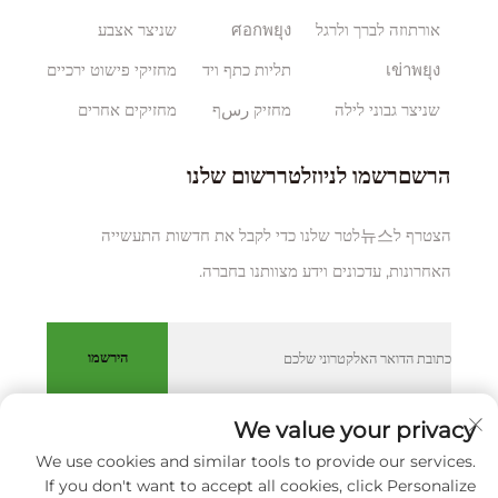
אורתוזה לברך ולרגל
ศอกพยุง
שניצר אצבע
เข่าพยุง
תליות כתף ויד
מחזיקי פישוט ירכיים
שניצר גבוני לילה
מחזיק رسף
מחזיקים אחרים
הרשםרשמו לניוזלטררשום שלנו
הצטרף ל뉴스לטר שלנו כדי לקבל את חדשות התעשייה
האחרונות, עדכונים וידע מצוותנו בחברה.
הירשמו
We value your privacy
We use cookies and similar tools to provide our services.
כל הזכויות שמורות © XIAMEN HUAKANG ORTHOPEDIC CO.,
If you don't want to accept all cookies, click Personalize
LTD.
מדיניותICY