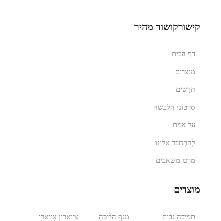
קישורקושור מהיר
דף הבית
מוצרים
חֲדָשִים
סרטוני הלבשה
עַל אָמַת
לְהִתְחַבֵּר אֵלֵינוּ
מרכז משאבים
מוצרים
תמיכה גבית
מגף הליכה
צווארון צווארי