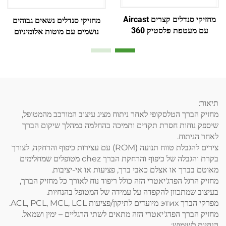
מחזיקי סנדלים קצרים Aircast
מחזיקי סנדלים נשאים גבוהים
עם מעטפת פלסטיק 360
נושמים עם מוטות אלומיניום
מעלות ובלון כפול פנימי
ופושז עם רשת אויר
תיאור:
מחזיק הברך הטלסקופי לאחר ניתוח מציג עיצוב המורכב מהמטופל,
שיספק נוחות חסרת תקדים ותמיכה בהחלמה במהלך שיקום הברך
לאחר הניתוח.
צירים להגבלת טווח תנועה (ROM) עם עצירות כיפוף והרחקה, לצורך
בקרת והגבלה של כיפוף והרחקת הברך chez מטופלים שמחלימים
מאוטם בברך או אצלם כאבי ברך, פציעות או אי-יציבות.
מחזיק הרגל הפדג'יאטרי הזה כולל ריפוד נוח לאורך כל מחזיק הברך,
בעיצוב שמתכוון להקפדה על עמידה של המטופל בהנחיות.
מפרקי הברך этих מיועדים לתיקון/פציעות ACL, PCL, MCL, LCL.
מחזיק הברך הפדג'יאטרי הזה מתאים לשתי הרגליים – ימין ושמאל.
הנחיות לשימוש: