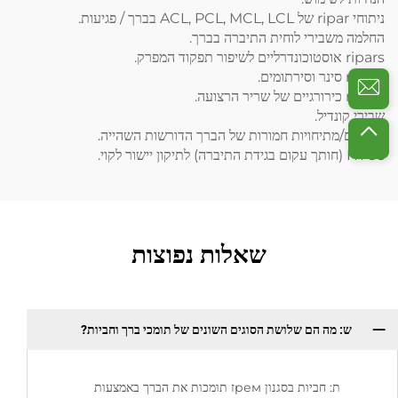
ניתוחי ripar של ACL, PCL, MCL, LCL בברך / פגיעות.
החלמה משבירי לוחית התיברה בברך.
ripars אוסטוכונדרליים לשיפור תפקוד המפרק.
ripars סינר וסירתומים.
ripars כירורגיים של שריר הרצועה.
שבירי קונדיל.
פיבורים/מתיחויות חמורות של הברך הדורשות השהייה.
HTOs (חותך עקום בגידת התיברה) לתיקון יישור לקוי.
שאלות נפוצות
ש: מה הם שלושת הסוגים השונים של תומכי ברך וחביות?
ת: חביות בסגנון ремז תומכות את הברך באמצעות