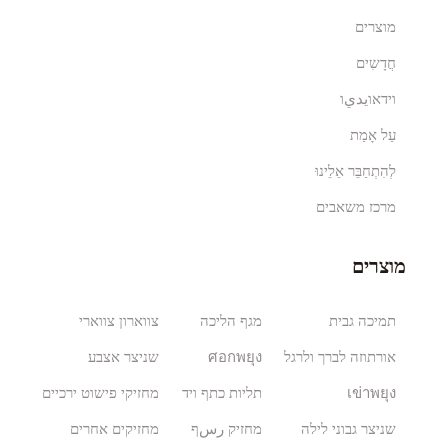
מוצרים
חֲדָשִים
וידאוيديו
עַל אָמַת
לְהִתְחַבֵּר אֵלֵינוּ
מרכז משאבים
מוצרים
תמיכה גבית
מגף הליכה
צווארון צווארי
אורתוזה לברך ולרגל
ศอกพยุง
שניצר אצבע
เข่าพยุง
תליות כתף ויד
מחזיקי פישוט ירכיים
שניצר גבוני לילה
מחזיק رسף
מחזיקים אחרים