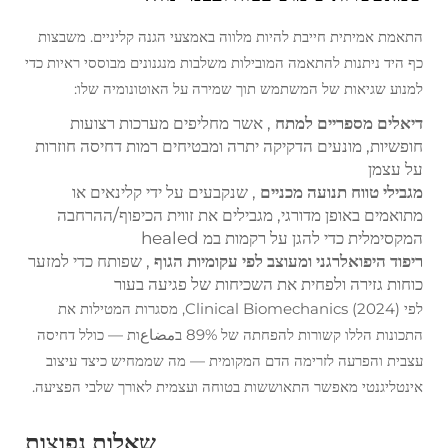
התאמת אמיתית חייבת להיות מלווה באמצעי הגנה קליניים. משבצות
כף היד ניתנות להתאמה המובילות משלבות מנגנונים מבוססי ראיות כדי
למנוע שגיאות של המשתמש תוך שמירה על האוטונומיה שלו:
דיאלים מספריים למתח
, אשר מחליפים מערכות רצועות
חופשיות, מונעים הדקיקה יתרה ומבטיחים רמות דחיסה חוזרות
על עצמן
מגבילי טווח תנועה מכניים
, שנקבעים על ידי קלינאים או
מתואמים באופן מדורגי, מגבילים את זווית הכיפוף/ההרחבה
המקסימלית כדי להגן על רקמות במ healed
ריפוד היפואלרגני ומעוצב לפי עקומיות הגוף
, שפותח כדי למזער
כוחות גזירה ולפחית את השכיחות של פגיעה בעור
לפי
Clinical Biomechanics
(2024), מסגרות המטילות את
התכונות הללו קשורות להפחתה של 89% בمضاعות — כולל דחיסה
עצבית והפרעה לזרימה הדם המקומית — מה שממחיש כיצד עיצוב
אינטליגנטי מאפשר התאוששות בטוחה ועצמית לאורך שלבי הפציעה.
שאלות נפוצות