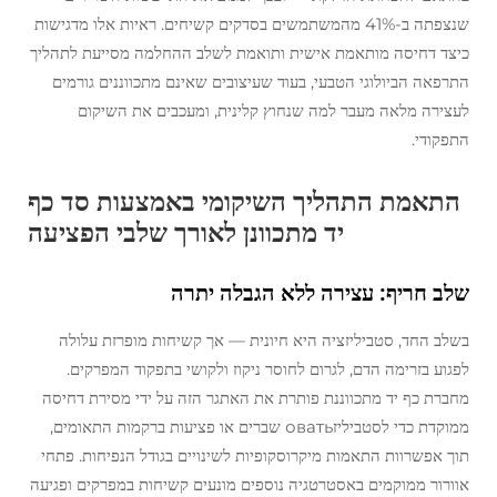
שנצפתה ב-41% מהמשתמשים בסדקים קשיחים. ראיות אלו מדגישות
כיצד דחיסה מותאמת אישית ותואמת לשלב ההחלמה מסייעת לתהליך
התרפאה הביולוגי הטבעי, בעוד שעיצובים שאינם מתכווננים גורמים
לעצירה מלאה מעבר למה שנחוץ קלינית, ומעכבים את השיקום
התפקודי.
התאמת התהליך השיקומי באמצעות סד כף
יד מתכוונן לאורך שלבי הפציעה
שלב חריף: עצירה ללא הגבלה יתרה
בשלב החד, סטביליזציה היא חיונית — אך קשיחות מופרזת עלולה
לפגוע בזרימה הדם, לגרום לחוסר ניקוז ולקושי בתפקוד המפרקים.
מחברת כף יד מתכווננת פותרת את האתגר הזה על ידי מסירת דחיסה
ממוקדת כדי לסטביליזовать שברים או פציעות ברקמות התאומים,
תוך אפשרוות התאמות מיקרוסקופיות לשינויים בגודל הנפיחות. פתחי
אוורור ממוקמים באסטרטגיה נוספים מונעים קשיחות במפרקים ופגיעה