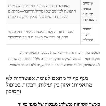
שינויים
מאפשר הרחבה שבועית מבוקרת של טווח
בזווית
התנועה לכיוונים של גמירה/הרחבה—בהתאם
המנגנון
ללוחות הזמנים של תהליך שיקום רקמות
המפרקתי
הסרת
מפחית את התלות המכנית כאשר חוזק פנימי
ריפוד
חוזר, ומעודד את השיקום הנוירומוסקולרי
מודולרי
האסטרטגיה המדורגת הזו—שאושרה במספר תוכניות שיקום
חוץ-מרפאי—מגיעה לשיקום תפקודי מהיר ב-40% לעומת אפשרויות
לא מתאמות, על ידי תמיכה בעומסים מדרجيים ולא במעבר פתאומי.
מגף כף יד מתאם לעומת אפשרויות לא
מתאמות: איזון בין יעילות, דבקות בטיפול
והסיכון
כאשר קשיחות נכשלת: מגבלות של מגפי כף יד