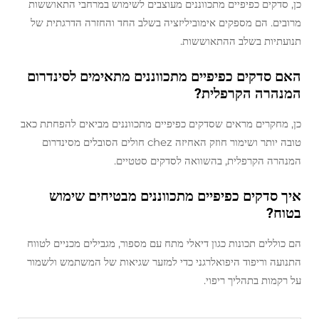
כן, סדקים כפיפיים מתכווננים מעוצבים לשימוש במרחבי התאוששות
מרובים. הם מספקים אימוביליזציה בשלב החד והחזרה הדרגתית של
תנועתיות בשלב ההתאוששות.
האם סדקים כפיפיים מתכווננים מתאימים לסינדרום
המנהרה הקרפלית?
כן, מחקרים מראים שסדקים כפיפיים מתכווננים מביאים להפחתת כאב
טובה יותר ושימור חוזק האחיזה chez חולים הסובלים מסינדרום
המנהרה הקרפלית, בהשוואה לסדקים סטטיים.
איך סדקים כפיפיים מתכווננים מבטיחים שימוש
בטוח?
הם כוללים תכונות כגון דיאלי מתח עם מספור, מגבילים מכניים לטווח
התנועה וריפוד היפואלרגני כדי למזער שגיאות של המשתמש ולשמור
על רקמות בתהליך ריפוי.