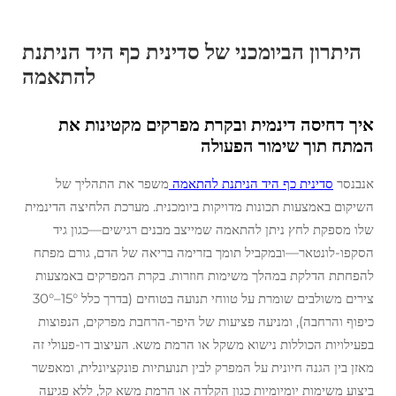
היתרון הביומכני של סדינית כף היד הניתנת
להתאמה
איך דחיסה דינמית ובקרת מפרקים מקטינות את
המתח תוך שימור הפעולה
אנבנסר
סדינית כף היד הניתנת להתאמה
משפר את התהליך של
השיקום באמצעות תכונות מדויקות ביומכנית. מערכת הלחיצה הדינמית
שלו מספקת לחץ ניתן להתאמה שמייצב מבנים רגישים—כגון גיד
הסקפו-לונטאר—ובמקביל תומך בזרימה בריאה של הדם, גורם מפתח
להפחתת הדלקת במהלך משימות חוזרות. בקרת המפרקים באמצעות
צירים משולבים שומרת על טווחי תנועה בטוחים (בדרך כלל 15°–30°
כיפוף והרחבה), ומניעה פציעות של היפר-הרחבת מפרקים, הנפוצות
בפעילויות הכוללות נישוא משקל או הרמת משא. העיצוב דו-פעולי זה
מאזן בין הגנה חיונית על המפרק לבין תנועתיות פונקציונלית, ומאפשר
ביצוע משימות יומיומיות כגון הקלדה או הרמת משא קל, ללא פגיעה