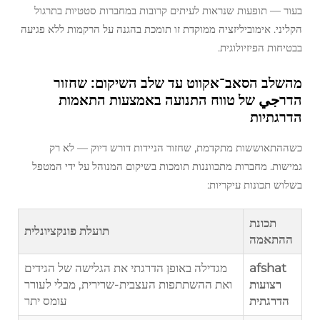
בעור — תופעות שנראות לעיתים קרובות במחברות סטטיות בתרגול
הקליני. אימוביליזציה ממוקדת זו תומכת בהגנה על הרקמות ללא פגיעה
בבטיחות הפיזיולוגית.
מהשלב הסאב־אקווט עד שלב השיקום: שחזור
הדרجي של טווח התנועה באמצעות התאמות
הדרגתיות
כשההתאוששות מתקדמת, שחזור הניידות דורש דיוק — לא רק
גמישות. מחברות מתכווננות תומכות בשיקום המנוהל על ידי המטפל
בשלוש תכונות עיקריות:
תכונת
תועלת פונקציונלית
ההתאמה
afshat
מגדילה באופן הדרגתי את הגלישה של הגידים
רצועות
ואת ההשתתפות העצבית-שרירית, מבלי לעורר
הדרגתית
עומס יתר