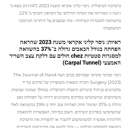
בתמיכה הטיפולית. ניסוי קליני אקראי משנת 2023 (n=147) מצא כי
גישה זו הפחיתה את המתח החילופי על המרפק והכתף ב־22%
בהשוואה למסגרות קשיחות—מה שמצביע על היתרונו הביומכני
המשמעותי.
ראיות: ניסוי קליני אקראי משנת 2023 שהראה
הפחתה בגודל הכאבים גדולה ב־37% בהשוואה
למסגרות סטטיות chez חולים עם דלקת עצב השריר
האמצעי (Carpal Tunnel)
ניסוי מבוקר אקראי שפורסם בכתב העת
The Journal of Hand
Surgery
(2023) הוכיח תוצאות משופרות של סדקים כף יד
מתכווננים בניהול סינדרום התעלה הקרפלית. במהלך שמונה שבועות,
משתתפים שהשתמשו בסדקים מתכווננים דיווחו על הפחתת כאב
גדולה ב-37% ושימור חוזק האחיזה טוב יותר ב-29% בהשוואה לאלו
שהשתמשו בסדקים קשיחים. חשוב במיוחד, האפשרות להתאמה
הדרגתית אפשרה למשתמשים להגביר או להפחית את התמיכה
בהתאם להפחתת הדלקת — ובכך למנוע את התייבשות השרירים