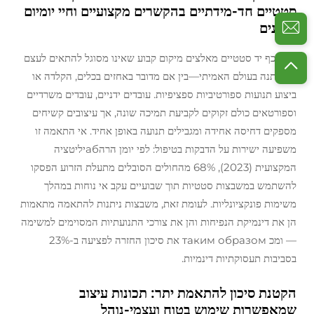
סטטיים חד-מידתיים בהקשרים מקצועיים וחיי יומיום
מגוונים
מגפי כף יד סטטיים מאלצים מיקום קבוע שאינו מסוגל להתאים לעצם
המשתנה בעולם האמיתי—בין אם מדובר באחזים בכלים, הקלדה או
ביצוע תנועות ספורטיביות ספציפיות. עובדים ידניים, עובדים משרדיים
וספורטאים כולם זקוקים לקביעת תמיכה שונה, אך עיצובים קשיחים
מספקים דחיסה אחידה ומגבילים תנועה באופן אחיד. אי התאמה זו
משפיעה ישירות על הדבקות בטיפול: לפי
יומן הרהабיליטציה
המקצועית
(2023), 68% מהחולים הסובלים מתעלת הזרוע הפסקו
להשתמש במשבצות סטטיות תוך שבועיים עקב אי נוחות במהלך
משימות פונקציונליות. לעומת זאת, משבצות ניתנות להתאמה מתאמות
הן את דינמיקת הנפיחות והן את צורכי התנועתיות המסוימים למשימה
— ומכ таким образом את סיכון החזרה לפציעה ב-23%
בסביבות תעסוקתיות דינמיות.
הקטנת סיכון להתאמת יתר: תכונות עיצוב
שמאפשרות שימוש בטוח ועצמי-נוהל