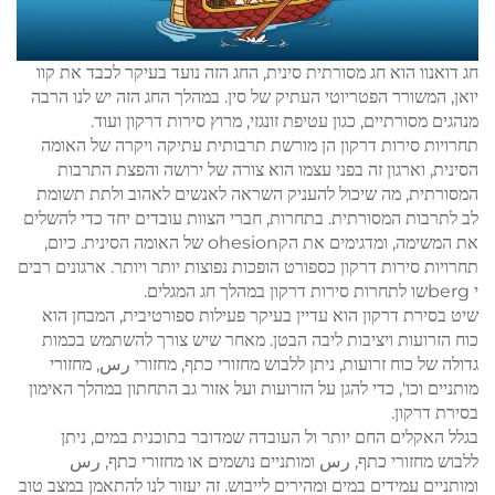
חג דואנוו הוא חג מסורתית סינית, החג הזה נועד בעיקר לכבד את קוו
יואן, המשורר הפטריוטי העתיק של סין. במהלך החג הזה יש לנו הרבה
מנהגים מסורתיים, כגון עטיפת זונגזי, מרוץ סירות דרקון ועוד.
תחרויות סירות דרקון הן מורשת תרבותית עתיקה ויקרה של האומה
הסינית, וארגון זה בפני עצמו הוא צורה של ירושה והפצת התרבות
המסורתית, מה שיכול להעניק השראה לאנשים לאהוב ולתת תשומת
לב לתרבות המסורתית. בתחרות, חברי הצוות עובדים יחד כדי להשלים
את המשימה, ומדגימים את הקohesion של האומה הסינית. כיום,
תחרויות סירות דרקון כספורט הופכות נפוצות יותר ויותר. ארגונים רבים
י bergשו לתחרות סירות דרקון במהלך חג המגלים.
שיט בסירת דרקון הוא עדיין בעיקר פעילות ספורטיבית, המבחן הוא
כוח הזרועות ויציבות ליבה הבטן. מאחר שיש צורך להשתמש בכמות
גדולה של כוח זרועות, ניתן ללבוש מחזורי כתף, מחזורי رس, מחזורי
מותניים וכו', כדי להגן על הזרועות ועל אזור גב התחתון במהלך האימון
בסירת דרקון.
בגלל האקלים החם יותר ול העובדה שמדובר בתוכנית במים, ניתן
ללבוש מחזורי כתף, رس ומותניים נושמים או מחזורי כתף, رس
ומותניים עמידים במים ומהירים לייבוש. זה יעזור לנו להתאמן במצב טוב