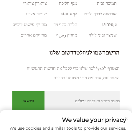
תמיכה גבית
מגף הליכה
צווארון צווארי
אורתוזה לברך ולרגל
ศอกพยุง
שניצר אצבע
เข่าพยุง
תליות כתף ויד
מחזיקי פישוט ירכיים
שניצר גבוני לילה
מחזיק رسף
מחזיקים אחרים
הרשםרשמו לניוזלטררשום שלנו
הצטרף ל뉴스לטר שלנו כדי לקבל את חדשות התעשייה
האחרונות, עדכונים וידע מצוותנו בחברה.
הירשמו
We value your privacy
We use cookies and similar tools to provide our services.
כל הזכויות שמורות © XIAMEN HUAKANG ORTHOPEDIC CO.,