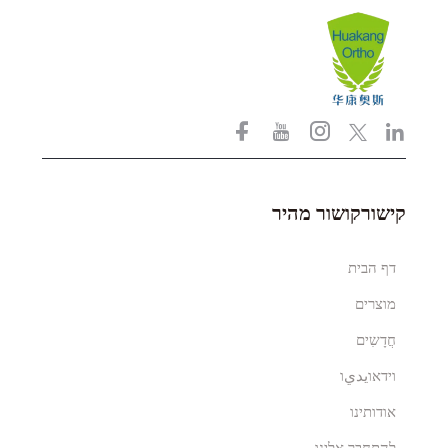
קישורקושור מהיר
דף הבית
מוצרים
חֲדָשִים
וידאוيديו
אודותינו
לְהִתְחַבֵּר אֵלֵינוּ