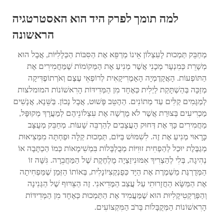
למה תומך לפרק היד הוא האסטרטגיה
הראשונה
מְחַבֵּק תַּמְכוּת לָעִצְלוֹן אֵינוֹ מְרַפֵּא אֶת הַסִּבּוֹת הַכְּלָלִיּוֹת, אֲבָל הוּא
מְשָׁרֵת כְּמִנְעָר מְכָנִי אֲשֶׁר מְנִיעַ אֶת הַמְּקוֹמוֹת שֶׁמַּחֲמִירִים אֶת
הַתּוֹפְעוֹת. הָאֲקָדֶמְיָה הָאָמֶרִיקָאִית לְרוֹפְאֵי עֶצֶם וְאֹרְתוֹפֶדִּיקָה
מְזַכָּה בְּהַשְׁתָּקַת לַיְלִית כְּאֶחָד מִן הַמְּדִידּוֹת הָרִאשׁוֹנוֹת המומלצות
לְמַגָּמִים קַלִּים עַד מְתוֹנִים. הַהֶטֵּב פָּשׁוּט, אֲבָל נָכוֹן. בַּשֵּׁנָא, אֲנָשִׁים
מַכְרִיעִים בְּצוּרַת אֲשֶׁר לֹא מֻרְשָׁה אֶת עִצְלוֹנֵיהֶם לְמַעֲרָךְ מְקוּפָּל,
מַחֲמִירִים כָּךְ אֶת דְּחוּק הָעֲצָבִים לְהַרְבֵּה שָׁעוֹת. מְחַבֵּק מְעֻצָּב
כָּרָאוּי מְנִיעַ אֶת זֶה. לִשִׁמּוּשׁ בַּיּוֹם, תַּמְכוּת קַלָּה וּפַחְתָּה מִמְּצִיאוּת
מְגַבֶּלֶת יוּכַל לְהַפְחִית זוּוִיּוֹת מְבֻלְבָּלוֹת בִּמְשִׁימָאוֹת כְּמוֹ הַכְתָּבָה אוֹ
נְהִיגָה, בְּלִי לְהַצְרִיךְ אִמּוּנִיזַצְיָה מֻלְחֶקֶת שֶׁל הַמַּחֲבֵרָה. גִּשָּׁה זוֹ
הַמְּדֻרְגֶּת מַשְׁמֶרֶת אֶת הַיָּד כְּפֻנְקְצִיוֹנָלִית, בְּאוֹתוֹ הַזְּמַן שֶׁמַּפְחִיתָה
אֶת הַמַּשָּׂא הַחֲזָרוּתִי עַל עֲצַב הַמֶּדִיאנִי. זֶה הַצֵּרּוּף שֶׁל הַגְּנִינָה
וְהַפְּרַקְטִיקָלִיוּת הוּא שֶׁמַּעֲמִיד אֶת הַתַּמְכוּת כְּאֶחָד מִן הַמְּדִידּוֹת
הָרִאשׁוֹנוֹת הַמְּקֻבָּלוֹת בְּרֹב הַמִּקְצוֹעִים.