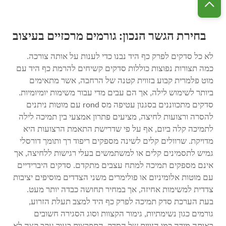
בחירת הגשר הנכון: גורמים מרכזיים בעיצוב
לא כל סדקים לפרק כף היד נבנו כדי לענות על אותה צורכה.
כמה תצורות נפוצות כוללות סדקים קשיחים להרמת כף היד עם
מוט פלמרית קבוע בזווית קטנה של הרחבה, אשר מתאימים
ביותר לשימוש לילה, אך הם עבים מדי עבור משימות יומיומיות.
סדקים מתכווננים בסגנון עטיפה מס rond עם מוטות ניתנים
להסרה ורצועות לחיצה, מציעים פתרון אמצעי בין תמיכה לילה
לתמיכה קלה ביום, אף על פי שדרישת התאמת הרצועות היא
מדויקת. שרוולים קלים לשינה מספקים ריפוד רך ותומך דורסלי
גמיש לתסמינים קלים או למשתמשים בעלי רגישות ללחיצה, אך
אינם מספקים תמיכה למתח עצבים מתקדם. סדקים היברידיים
עם מוטות אלומיניום או פולימרים משני הצדדים מוסיפים יציבות
צדדית למשימות אחיזה, אך במחיר תחושה כבדה יותר מעט.
בעת הערכת סדק תמיכה לפרק כף היד למצב תעלת הזרוע,
גורמים כגון נשימתיות, גימור הקצוות וסוג הסגירה חשובים