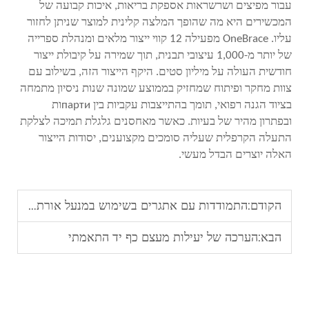
עבור מפיצים ושרשראות אספקת בריאות, איכות קבועה של
המכשירים היא מה שהופך המלצה קלינית למוצר שניתן לחזור
עליו. OneBrace מפעילה 12 קווי ייצור מלאים ומנהלת ספרייה
של יותר מ-1,000 עיצובי תבנית, תוך שמירה על קיבולת ייצור
חודשית העולה על מיליון סטים. היקף הייצור הזה, בשילוב עם
צוות מחקר ופיתוח שמחזיק בממוצע שמונה שנות ניסיון מתמחה
בציוד הגנה רפואי, תומך בהתייצבות עקביות בין партиות
ובפתרון מהיר של בעיות. כאשר מאחסנים גלגלת תמיכה לצלקת
התעלה הקרפלית שעליה סומכים מקצוענים, יסודות הייצור
האלה יוצרים הבדל מעשי.
הקודם:
התמודדות עם אתגרים בשימוש במנעל אורתופדי
הבא:
הערכה של יעילות מעצם כף יד התאמתי