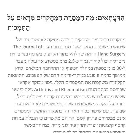
הַדַּעֲתָאִים: מָה הַמֶּסֶרֶת הַמַּחֲקֵרִים מַרְאִים עַל
הַתַּמְכוּת
מחקרים ביומכניים מספקים תמיכה מוצקה לאסטרטגיה של
שימוש במשענת. מחקר שפורסם בכתב העת The Journal of
Hand Surgery הראה שהלחץ בתוך הקרפוס בקרסף בנוי בזווית
נייטרלית יכול להיות נמוך כ-2.5 מ״מ כספית, אך עולה מעבר
ל-30 מ״מ כספית במהלך הכיפוף או ההרחבה המלאים. לחץ
ממושך ברמה זו פוגע במיקרו-זרימה הדם של העצבים. התוצאות
הקליניות משקפות את המספרים הללו. ניסוי מבוקר אקראי
שפורסם בכתב העת Arthritis and Rheumatism גילה כי שני
שליש מהחולים ש השתמשו במשענת קרסף נייטרלית בליל,
דיווחו על הקלה משמעותית של הסימפטומים לאחר ארבעה
שבועות, עם שיפור בכוח האחיזה ובתפקוד החושי. המספרים
אינם מבטיחים פתרון קסם, אך הם מאשרים כי הגבלת עמדות
קרסף קיצוניות יוצרת יתרון פיזיולוגי מדיד, במיוחד כאשר
השימוש במשענת מתחיל בשלב מוקדם.