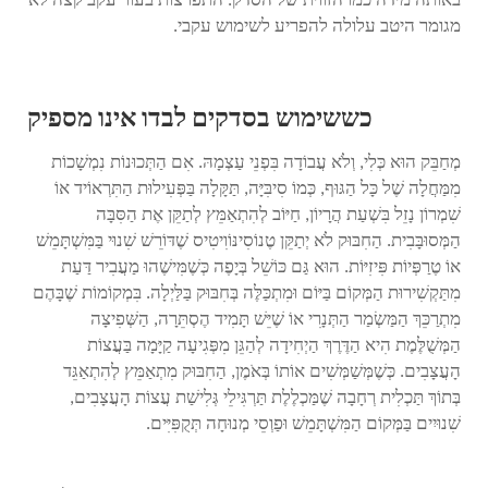
באותה מידה כמו הזווית של הסדק. התפרצות בעור עקב קצה לא
מגומר היטב עלולה להפריע לשימוש עקבי.
כששימוש בסדקים לבדו אינו מספיק
מְחַבֵּק הוּא כְּלִי, וְלֹא עֲבוֹדָה בִּפְנֵי עַצְמָהּ. אִם הַתְּכוּנוֹת נִמְשָׁכוֹת
מִמַּחֲלָה שֶׁל כָּל הַגּוּף, כְּמוֹ סִיבִּיָּה, תַּקָּלָה בַּפְּעִילוּת הַתִּרְאוֹיד אוֹ
שִׁמְרוֹן נָזֵל בִּשְׁעַת הֲרָיוֹן, חַיּוֹב לְהִתְאַמֵּץ לְתַקֵּן אֶת הַסִּבָּה
הַמְּסוּבָּבִית. הַחִבּוּק לֹא יְתַקֵּן טֶנוֹסִינּוֹוִיטִיס שֶׁדּוֹרֵשׁ שִׁנוּי בַּמִּשְׁתָּמֵשׁ
אוֹ טֶרַפְּיוֹת פִּיזִיּוֹת. הוּא גַּם כּוֹשֵׁל בְּיָפֶה כְּשֶׁמִּישֶׁהוּ מַעֲבִיר דַּעַת
מִתַּקְשִׁירוּת הַמְּקוֹם בַּיּוֹם וּמִתְכַּלֶּה בְּחִבּוּק בַּלַּיְלָה. בִּמְקוֹמוֹת שֶׁבָּהֶם
מִתְרַכֵּךְ הַמַּשְׂמַר הַתְּנָרִי אוֹ שֶׁיֵּשׁ תָּמִיד הֶסְתֵּרָה, הַשְּׁפִיצָה
הַמְּשֻׁלֶּמֶת הִיא הַדֶּרֶךְ הַיְחִידָה לְהַגֵּן מִפְּגִיעָה קַיָּמָה בַּעֲצוֹת
הָעֲצָבִים. כְּשֶׁמְּשַׁמְּשִׁים אוֹתוֹ בְּאֹמֶן, הַחִבּוּק מִתְאַמֵּץ לְהִתְאַגֵּד
בְּתוֹךְ תַּכְלִית רְחָבָה שֶׁמַּכְלֶלֶת תַּרְגִּילֵי גְּלִישַׁת עֲצוֹת הָעֲצָבִים,
שִׁנוּיִים בַּמְּקוֹם הַמִּשְׁתָּמֵשׁ וּפַוְסֵי מְנוּחָה תְּקֻפִּיִּים.