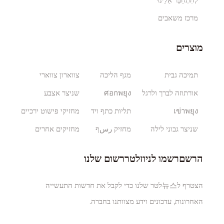
מרכז משאבים
מוצרים
תמיכה גבית
מגף הליכה
צווארון צווארי
אורתוזה לברך ולרגל
ศอกพยุง
שניצר אצבע
เข่าพยุง
תליות כתף ויד
מחזיקי פישוט ירכיים
שניצר גבוני לילה
מחזיק رسף
מחזיקים אחרים
הרשםרשמו לניוזלטררשום שלנו
הצטרף ל뉴스לטר שלנו כדי לקבל את חדשות התעשייה
האחרונות, עדכונים וידע מצוותנו בחברה.