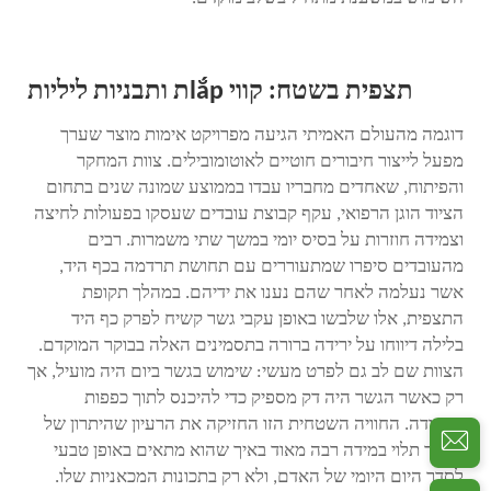
תצפית בשטח: קווי lắpת ותבניות ליליות
דוגמה מהעולם האמיתי הגיעה מפרויקט אימות מוצר שערך
מפעל לייצור חיבורים חוטיים לאוטומובילים. צוות המחקר
והפיתוח, שאחדים מחבריו עבדו בממוצע שמונה שנים בתחום
הציוד הוגן הרפואי, עקף קבוצת עובדים שעסקו בפעולות לחיצה
וצמידה חוזרות על בסיס יומי במשך שתי משמרות. רבים
מהעובדים סיפרו שמתעוררים עם תחושת תרדמה בכף היד,
אשר נעלמה לאחר שהם נענו את ידיהם. במהלך תקופת
התצפית, אלו שלבשו באופן עקבי גשר קשיח לפרק כף היד
בלילה דיווחו על ירידה ברורה בתסמינים האלה בבוקר המוקדם.
הצוות שם לב גם לפרט מעשי: שימוש בגשר ביום היה מועיל, אך
רק כאשר הגשר היה דק מספיק כדי להיכנס לתוך כפפות
העבודה. החוויה השטחית הזו החזיקה את הרעיון שהיתרון של
הגשר תלוי במידה רבה מאוד באיך שהוא מתאים באופן טבעי
לסדר היום היומי של האדם, ולא רק בתכונות המכאניות שלו.