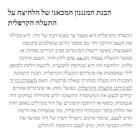
הבנת המנגנון המכאני של הלחיצה על
התעלה הקרפלית
התעלה הקרפלית היא מעבר צר באגף הכף של היד. היא מכילה
את העצב התיכון יחד עם מספר גידים ששולטים בתנועת
האצבעות. כאשר רקמת הסינוביום סביב הגידים נפוחת, או
כאשר התעלה עצמה מצيقة עקב לחץ חוזר, העצב התיכון
נלחץ. הלחיצה הזו היא שגורמת להבערה, לרגשת דלקת ולכואב
לילי שמסמנות את סינדרום התעלה הקרפלית. הבנת התמונה
המכנית הזו מעלה במהרה שאלה פרקטית: האם
מִשְׁמֶרֶת כף יד
לסינדרום התעלה הקרפלית
בפועל נחוץ, או ששינויים אחרים
יכולים לבצע את המשימה? התשובה לרוב מתחילה במיקום היד.
אנטומית, כיפוף או הרחבה קיצוניים של היד מגדילים באופן חדה
את הלחץ בתוך המנהרה הקרפלית, מה שמפחית את זרימת
הדם לעצב. שימור מיקום נייטרלי וישיר של היד ממזער את
הלחץ הפנימי הזה, ונותן לעצב הזדמנות להחלים.