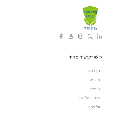
קישורקושור מהיר
דף הבית
מוצרים
חֲדָשִים
סרטוני הלבשה
עַל אָמַת