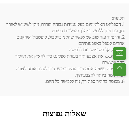
תכונות:
1. הספלינט האלומיניום בעל עמידות גבוהה ונוחות, ניתן לשימוש לאורך
זמן, וגם ניתן ללבוש במהלך פעילויות ספורט
2. זהו ציוד עזר טוב שמאפשר שחקני בייסבול, סופטבול ושחקנים
אחרים לטפל באצבעותיהם
3. גמיש, קל בשימוש, נוח ללבישה
4. הגן וثبت את אצבעותיך בעזרת ספלינט כדי להאיץ את תהליך
ההתאוששות
5. הקליפה עשויה אלומיניום עמיד וגמיש. ניתן לעצב אותה לצורה
המתאימה ביותר לאצבעותיך.
6. מכוסה בחומר ספוג רך, נוח ללבישה כל היום.
שאלות נפוצות