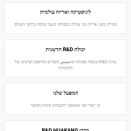
לוגיסטיקה ואריזה עולמית
מסירה בזמן. אריזת נגד נפילה מבטיחה הגעה שלמה ברחבי העולם
יכולת R&D חדשנית
צוות R&D מנוסה שפותח ומخصص מוצרים בהתאם לצרכים של
הלקוחות
המפעל שלנו
קו ייצור חצי אוטומטי להבטחת איכות המוצר
מרכז R&D HUAKANG