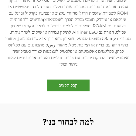
ואימוביליזציה אורתופדיים המשמשים לשיקום רפואי לאחר ניתוח, לתיקון
עמידה או כמגיני ספורט. המוצרים שלנו כוללים מגפי הליכה פנאומטיים או
ROM לשבירת שושמת הרגל, מחזורי עקצוב או פציעה בקרסול וברגל עם
אירפאם או אירג'ל, תומכי מפרק הברך לאוסטיאוартוריטיס ולתנודתיות
רצועות עם ROAM, ספלינטים ליליים דורסליים לכאבי עקב או שיגדון
אכילס, חגורת גב Airliner LSO לתיקון עמידה או שיקום לאחר ניתוח,
מחזורי Защитה מוצבים למרפק, צווארון צוואר רך או קשיח מתכוונן, מחזורי
כתף וזרוע עם כרית או תמיכות מטל, מחזורי رسס מתכווננים עם ספלינט
לבהן, ספלינטים אאלומיניום או פלסטיק לאצבעות לצורך סטביליזציה
ואימוביליזציה, הרחקת ירכיים עם צירים, נעליים ואוגרים אורתופדיים לאחר
ניתוח וכולי.
קבל תקציב
למה לבחור בנו?