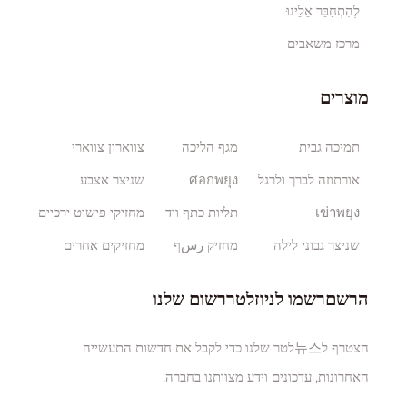
לְהִתְחַבֵּר אֵלֵינוּ
מרכז משאבים
מוצרים
תמיכה גבית
מגף הליכה
צווארון צווארי
אורתוזה לברך ולרגל
ศอกพยุง
שניצר אצבע
เข่าพยุง
תליות כתף ויד
מחזיקי פישוט ירכיים
שניצר גבוני לילה
מחזיק رسף
מחזיקים אחרים
הרשםרשמו לניוזלטררשום שלנו
הצטרף ל뉴스לטר שלנו כדי לקבל את חדשות התעשייה
האחרונות, עדכונים וידע מצוותנו בחברה.