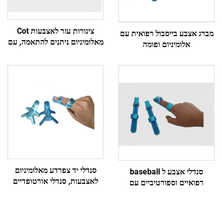
צינורות עזר לאצבעות Cot
מברג אצבע בייסבול רפואית עם
מאלומיניום ניתנים להתאמה, עם
אלומיניום ופומה
או בלי חגורה להגנה או חסימת
תנועה
סנדלי יד צפרדע מאלומיניום
סנדלי אצבע ל baseball
לאצבעות, סנדלי אורטופדיים
רפואיים וספורטיביים עם
עם ריפוד קצף, מכרה ישירה
אלומיניום ושכבה של חומר דמוי
קצף