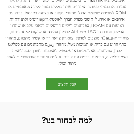
ואימוביליזציה אורתופדיים המשמשים לשיקום רפואי לאחר ניתוח, לתיקון
עמידה או כמגיני ספורט. המוצרים שלנו כוללים מגפי הליכה פנאומטיים או
ROM לשבירת שושמת הרגל, מחזורי עקצוב או פציעה בקרסול וברגל עם
אירפאם או אירג'ל, תומכי מפרק הברך לאוסטיאוартוריטיס ולתנודתיות
רצועות עם ROAM, ספלינטים ליליים דורסליים לכאבי עקב או שיגדון
אכילס, חגורת גב Airliner LSO לתיקון עמידה או שיקום לאחר ניתוח,
מחזורי Защитה מוצבים למרפק, צווארון צוואר רך או קשיח מתכוונן, מחזורי
כתף וזרוע עם כרית או תמיכות מטל, מחזורי رسס מתכווננים עם ספלינט
לבהן, ספלינטים אאלומיניום או פלסטיק לאצבעות לצורך סטביליזציה
ואימוביליזציה, הרחקת ירכיים עם צירים, נעליים ואוגרים אורתופדיים לאחר
ניתוח וכולי.
קבל תקציב
למה לבחור בנו?