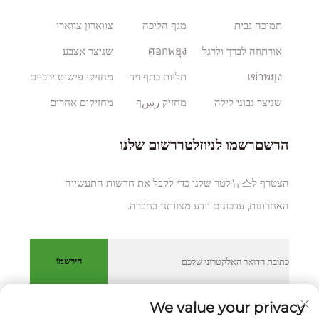
תמיכה גבית
מגף הליכה
צווארון צווארי
אורתוזה לברך ולרגל
ศอกพยุง
שניצר אצבע
เข่าพยุง
תליות כתף ויד
מחזיקי פישוט ירכיים
שניצר גבוני לילה
מחזיק رسף
מחזיקים אחרים
הרשםרשמו לניוזלטררשום שלנו
הצטרף ל뉴스לטר שלנו כדי לקבל את חדשות התעשייה
האחרונות, עדכונים וידע מצוותנו בחברה.
הירשמו
We value your privacy