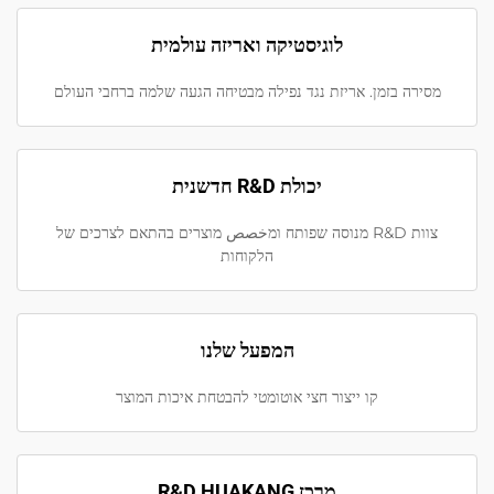
לוגיסטיקה ואריזה עולמית
מסירה בזמן. אריזת נגד נפילה מבטיחה הגעה שלמה ברחבי העולם
יכולת R&D חדשנית
צוות R&D מנוסה שפותח ומخصص מוצרים בהתאם לצרכים של
הלקוחות
המפעל שלנו
קו ייצור חצי אוטומטי להבטחת איכות המוצר
מרכז R&D HUAKANG