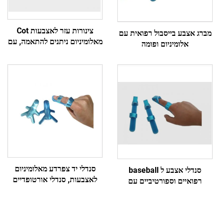
צינורות עזר לאצבעות Cot
מברג אצבע בייסבול רפואית עם
מאלומיניום ניתנים להתאמה, עם
אלומיניום ופומה
או בלי חגורה להגנה או חסימת
תנועה
סנדלי יד צפרדע מאלומיניום
סנדלי אצבע ל baseball
לאצבעות, סנדלי אורטופדיים
רפואיים וספורטיביים עם
עם ריפוד קצף, מכרה ישירה
אלומיניום ושכבה של חומר דמוי
קצף