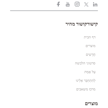
קישורקושור מהיר
דף הבית
מוצרים
חֲדָשִים
סרטוני הלבשה
עַל אָמַת
לְהִתְחַבֵּר אֵלֵינוּ
מרכז משאבים
מוצרים