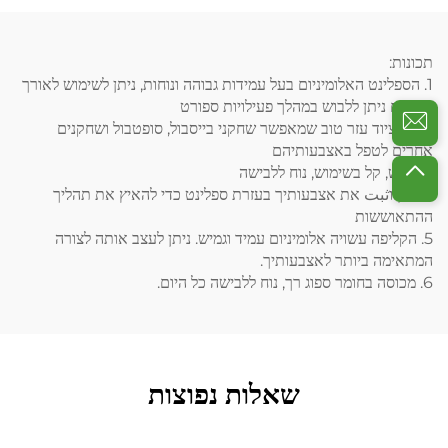
תכונות:
1. הספלינט האלומיניום בעל עמידות גבוהה ונוחות, ניתן לשימוש לאורך
זמן, וגם ניתן ללבוש במהלך פעילויות ספורט
2. זהו ציוד עזר טוב שמאפשר שחקני בייסבול, סופטבול ושחקנים
אחרים לטפל באצבעותיהם
3. גמיש, קל בשימוש, נוח ללבישה
4. הגן וثبت את אצבעותיך בעזרת ספלינט כדי להאיץ את תהליך
ההתאוששות
5. הקליפה עשויה אלומיניום עמיד וגמיש. ניתן לעצב אותה לצורה
המתאימה ביותר לאצבעותיך.
6. מכוסה בחומר ספוג רך, נוח ללבישה כל היום.
שאלות נפוצות